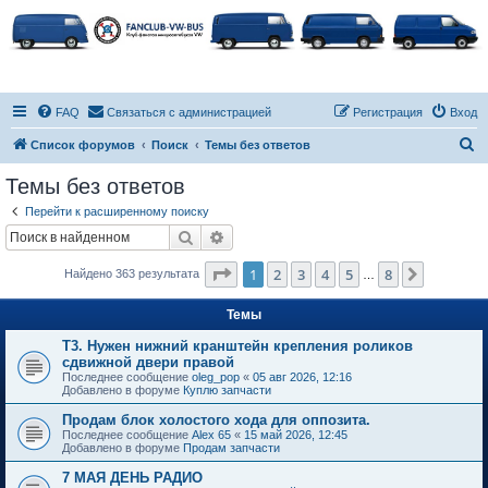
FAQ
Связаться с администрацией
Регистрация
Вход
П
Список форумов
Поиск
Темы без ответов
о
Темы без ответов
и
Перейти к расширенному поиску
с
Поиск
Расширенный поиск
к
Страница
1
из
8
1
2
3
4
5
8
След.
Найдено 363 результата
…
Темы
Т3. Нужен нижний кранштейн крепления роликов
сдвижной двери правой
Последнее сообщение
oleg_pop
«
05 авг 2026, 12:16
Добавлено в форуме
Куплю запчасти
Продам блок холостого хода для оппозита.
Последнее сообщение
Alex 65
«
15 май 2026, 12:45
Добавлено в форуме
Продам запчасти
7 МАЯ ДЕНЬ РАДИО