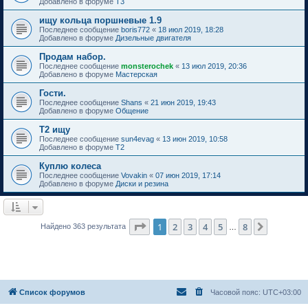
Добавлено в форуме
T3
ищу кольца поршневые 1.9
Последнее сообщение
boris772
«
18 июл 2019, 18:28
Добавлено в форуме
Дизельные двигателя
Продам набор.
Последнее сообщение
monsterochek
«
13 июл 2019, 20:36
Добавлено в форуме
Мастерская
Гости.
Последнее сообщение
Shans
«
21 июн 2019, 19:43
Добавлено в форуме
Общение
Т2 ищу
Последнее сообщение
sun4evag
«
13 июн 2019, 10:58
Добавлено в форуме
T2
Куплю колеса
Последнее сообщение
Vovakin
«
07 июн 2019, 17:14
Добавлено в форуме
Диски и резина
Страница
1
из
8
1
2
3
4
5
8
След.
Найдено 363 результата
…
Список форумов
Часовой пояс:
UTC+03:00