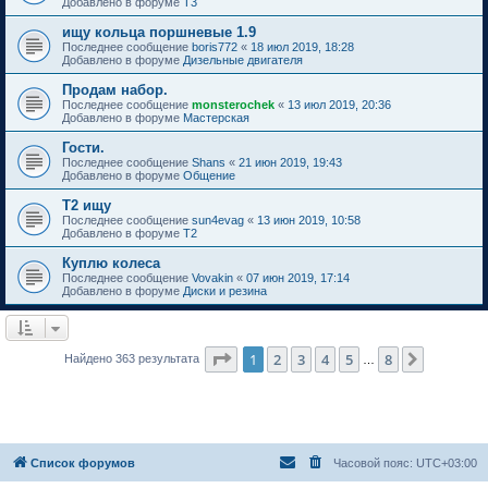
Добавлено в форуме
T3
ищу кольца поршневые 1.9
Последнее сообщение
boris772
«
18 июл 2019, 18:28
Добавлено в форуме
Дизельные двигателя
Продам набор.
Последнее сообщение
monsterochek
«
13 июл 2019, 20:36
Добавлено в форуме
Мастерская
Гости.
Последнее сообщение
Shans
«
21 июн 2019, 19:43
Добавлено в форуме
Общение
Т2 ищу
Последнее сообщение
sun4evag
«
13 июн 2019, 10:58
Добавлено в форуме
T2
Куплю колеса
Последнее сообщение
Vovakin
«
07 июн 2019, 17:14
Добавлено в форуме
Диски и резина
Страница
1
из
8
1
2
3
4
5
8
След.
Найдено 363 результата
…
Список форумов
Часовой пояс:
UTC+03:00