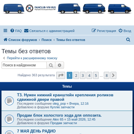
FAQ
Связаться с администрацией
Регистрация
Вход
П
Список форумов
Поиск
Темы без ответов
о
Темы без ответов
и
Перейти к расширенному поиску
с
Поиск
Расширенный поиск
к
Страница
1
из
8
1
2
3
4
5
8
След.
Найдено 363 результата
…
Темы
Т3. Нужен нижний кранштейн крепления роликов
сдвижной двери правой
Последнее сообщение
oleg_pop
«
Вчера, 12:16
Добавлено в форуме
Куплю запчасти
Продам блок холостого хода для оппозита.
Последнее сообщение
Alex 65
«
15 май 2026, 12:45
Добавлено в форуме
Продам запчасти
7 МАЯ ДЕНЬ РАДИО