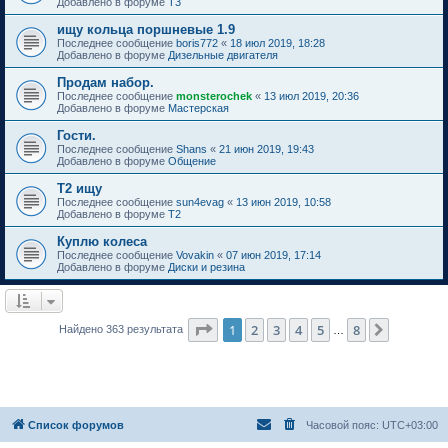
Добавлено в форуме
T3
ищу кольца поршневые 1.9
Последнее сообщение
boris772
«
18 июл 2019, 18:28
Добавлено в форуме
Дизельные двигателя
Продам набор.
Последнее сообщение
monsterochek
«
13 июл 2019, 20:36
Добавлено в форуме
Мастерская
Гости.
Последнее сообщение
Shans
«
21 июн 2019, 19:43
Добавлено в форуме
Общение
Т2 ищу
Последнее сообщение
sun4evag
«
13 июн 2019, 10:58
Добавлено в форуме
T2
Куплю колеса
Последнее сообщение
Vovakin
«
07 июн 2019, 17:14
Добавлено в форуме
Диски и резина
Страница
1
из
8
1
2
3
4
5
8
След.
Найдено 363 результата
…
Список форумов
Часовой пояс:
UTC+03:00