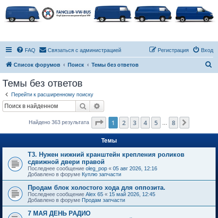
FAQ
Связаться с администрацией
Регистрация
Вход
П
Список форумов
Поиск
Темы без ответов
о
Темы без ответов
и
Перейти к расширенному поиску
с
Поиск
Расширенный поиск
к
Страница
1
из
8
1
2
3
4
5
8
След.
Найдено 363 результата
…
Темы
Т3. Нужен нижний кранштейн крепления роликов
сдвижной двери правой
Последнее сообщение
oleg_pop
«
05 авг 2026, 12:16
Добавлено в форуме
Куплю запчасти
Продам блок холостого хода для оппозита.
Последнее сообщение
Alex 65
«
15 май 2026, 12:45
Добавлено в форуме
Продам запчасти
7 МАЯ ДЕНЬ РАДИО