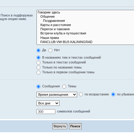
. Поиск в подфорумах
ющую опцию ниже.
Да
Нет
В названиях тем и текстах сообщений
Только в текстах сообщений
Только по названию темы
Только в первом сообщении темы
Сообщения
Темы
по возрастанию
по убыван
символов сообщений