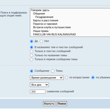
. Поиск в подфорумах
ющую опцию ниже.
Да
Нет
В названиях тем и текстах сообщений
Только в текстах сообщений
Только по названию темы
Только в первом сообщении темы
Сообщения
Темы
по возрастанию
по убыван
символов сообщений