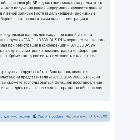
беспечению phpBB, однако они выходят за рамки этого
точником получения вашей информации являются данные,
д учётной записью Гостя (в дальнейшем «анонимные
бщения, оставленные вами после регистрации и
дивидуальный пароль для входа под вашей учётной
си на форумах «FANCLUB-VW-BUS.RU» охраняется законами
емая при регистрации в конференции «FANCLUB-VW-
 ко вводу, на усмотрение администрации конференции
а. Кроме того, у вас есть возможность согласиться/
рируясь на других сайтах. Ваш пароль является
ятельствах ни представители «FANCLUB-VW-BUS.RU», ни
си, вы сможете воспользоваться функцией восстановления
 ваш адрес email, после чего программное обеспечение
 с администрацией
Удалить cookies
Часовой пояс:
UTC+03:00