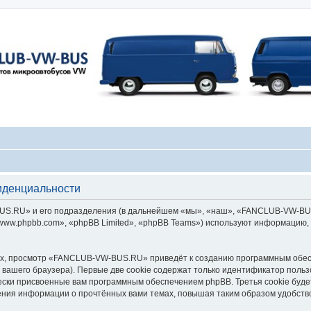
денциальности
.RU» и его подразделения (в дальнейшем «мы», «наш», «FANCLUB-VW-BUS.RU»
ww.phpbb.com», «phpBB Limited», «phpBB Teams») используют информацию, 
х, просмотр «FANCLUB-VW-BUS.RU» приведёт к созданию программным обес
вашего браузера). Первые две cookie содержат только идентификатор польз
чески присвоенные вам программным обеспечением phpBB. Третья cookie буд
ния информации о прочтённых вами темах, повышая таким образом удобств