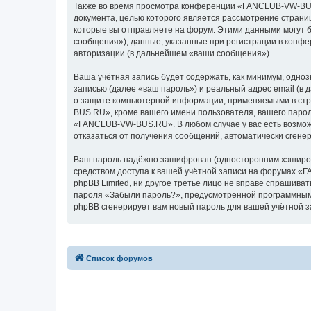
Также во время просмотра конференции «FANCLUB-VW-BUS.
документа, целью которого является рассмотрение стран
которые вы отправляете на форум. Этими данными могут 
сообщения»), данные, указанные при регистрации в конф
авторизации (в дальнейшем «ваши сообщения»).
Ваша учётная запись будет содержать, как минимум, одн
записью (далее «ваш пароль») и реальный адрес email (
о защите компьютерной информации, применяемыми в стр
BUS.RU», кроме вашего имени пользователя, вашего парол
«FANCLUB-VW-BUS.RU». В любом случае у вас есть возможн
отказаться от получения сообщений, автоматически сген
Ваш пароль надёжно зашифрован (односторонним хэширован
средством доступа к вашей учётной записи на форумах «
phpBB Limited, ни другое третье лицо не вправе спрашива
пароля «Забыли пароль?», предусмотренной программным 
phpBB сгенерирует вам новый пароль для вашей учётной з
Список форумов