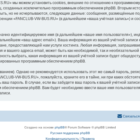
RU» мы можем установить cookies, внешние по отношению к программному о
иц, созданных исключительно программным обеспечением phpBB. Вторым ис
быть, но не исчерпываются, следующие данные: сообщения, размещённые по
еренции «FANCLUB-VW-BUS.RU» (в дальнейшем «ваша учётная запись») и соо
означно идентифицируемое имя (в дальнейшем «ваше имя пользователя»), ин
в дальнейшем «ваш адрес email»). Ваша информация из вашей учётной запи
ане, предоставляющей нам услуги хостинга. Любая информация, запрашива
я и вашего адреса email, может быть как необходимой, так и необязательной
ость выбрать, какая информация из вашей учётной записи будет общедоступн
ерированных программным обеспечением phpBB.
ием). Однако не рекомендуется использовать этот же самый пароль, регист
FANCLUB-VW-BUS.RU», пожалуйста, храните его в тайне, ни при каких обсто
ть ваш пароль. В случае, если вы забудете ваш пароль к вашей учётной запи
обеспечением phpBB. Вам будет необходимо ввести ваше имя пользователя и
аписи.
Связаться
Создано на основе
phpBB
® Forum Software © phpBB Limited
Русская поддержка phpBB
Конфиденциальность
|
Правила