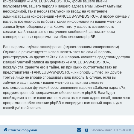
конференции «FANCLUB-VW-BUS.RU», кроме вашего имени
пользователя, вашего пароля и вашего адреса email, может быть как
необходимой, так и необязательной ко вводу, на усмотрение
администрации конференции «FANCLUB-VW-BUS.RU». В любом случае у
вас есть возможность выбрать, какая информация из вашей учётной
записи будет общедоступна. Кроме того, у вас есть возможность
согласиться/отказаться от получения сообщений, автоматически
сгенерированных программным обеспечением phpBB.
Ваш пароль надёжно зашифрован (односторонним хэшированием).
Однако не рекомендуется использовать этот же самый пароль,
регистрируясь на других сайтах. Ваш пароль является средством доступа
к вашей учётной записи на форумах «FANCLUB-VW-BUS.RU»,
пожалуйста, храните его в тайне, ни при каких обстоятельствах ни
представители «FANCLUB-VW-BUS.RU», ни phpBB Limited, ни другое
третье лицо не вправе спрашивать ваш пароль. В случае, если вы
забудете ваш пароль к вашей учётной записи, вы сможете
воспользоваться функцией восстановления пароля «Забыли пароль?»,
предусмотренной программным обеспечением phpBB. Вам будет
необходимо ввести ваше имя пользователя и ваш адрес email, после чего
программное обеспечение phpBB сгенерирует вам новый пароль для
вашей учётной записи.
Список форумов
Часовой пояс:
UTC+03:00