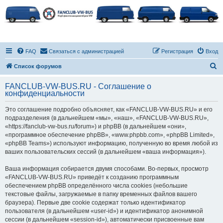
FAQ
Связаться с администрацией
Регистрация
Вход
П
Список форумов
о
FANCLUB-VW-BUS.RU - Соглашение о
и
конфиденциальности
с
Это соглашение подробно объясняет, как «FANCLUB-VW-BUS.RU» и его
к
подразделения (в дальнейшем «мы», «наш», «FANCLUB-VW-BUS.RU»,
«https://fanclub-vw-bus.ru/forum») и phpBB (в дальнейшем «они»,
«программное обеспечение phpBB», «www.phpbb.com», «phpBB Limited»,
«phpBB Teams») используют информацию, полученную во время любой из
ваших пользовательских сессий (в дальнейшем «ваша информация»).
Ваша информация собирается двумя способами. Во-первых, просмотр
«FANCLUB-VW-BUS.RU» приведёт к созданию программным
обеспечением phpBB определённого числа cookies (небольшие
текстовые файлы, загружаемые в папку временных файлов вашего
браузера). Первые две cookie содержат только идентификатор
пользователя (в дальнейшем «user-id») и идентификатор анонимной
сессии (в дальнейшем «session-id»), автоматически присвоенные вам