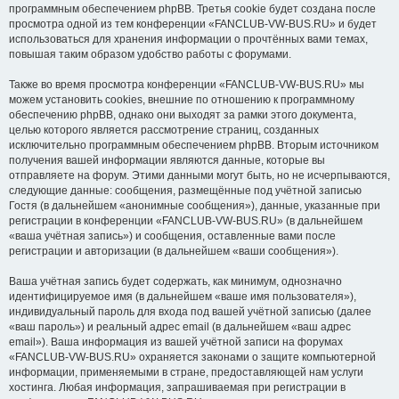
программным обеспечением phpBB. Третья cookie будет создана после
просмотра одной из тем конференции «FANCLUB-VW-BUS.RU» и будет
использоваться для хранения информации о прочтённых вами темах,
повышая таким образом удобство работы с форумами.
Также во время просмотра конференции «FANCLUB-VW-BUS.RU» мы
можем установить cookies, внешние по отношению к программному
обеспечению phpBB, однако они выходят за рамки этого документа,
целью которого является рассмотрение страниц, созданных
исключительно программным обеспечением phpBB. Вторым источником
получения вашей информации являются данные, которые вы
отправляете на форум. Этими данными могут быть, но не исчерпываются,
следующие данные: сообщения, размещённые под учётной записью
Гостя (в дальнейшем «анонимные сообщения»), данные, указанные при
регистрации в конференции «FANCLUB-VW-BUS.RU» (в дальнейшем
«ваша учётная запись») и сообщения, оставленные вами после
регистрации и авторизации (в дальнейшем «ваши сообщения»).
Ваша учётная запись будет содержать, как минимум, однозначно
идентифицируемое имя (в дальнейшем «ваше имя пользователя»),
индивидуальный пароль для входа под вашей учётной записью (далее
«ваш пароль») и реальный адрес email (в дальнейшем «ваш адрес
email»). Ваша информация из вашей учётной записи на форумах
«FANCLUB-VW-BUS.RU» охраняется законами о защите компьютерной
информации, применяемыми в стране, предоставляющей нам услуги
хостинга. Любая информация, запрашиваемая при регистрации в