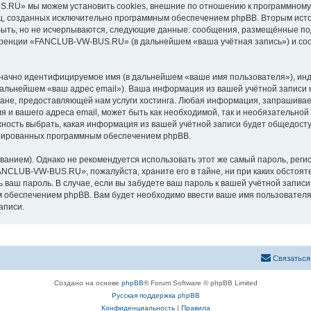
RU» мы можем установить cookies, внешние по отношению к программному о
иц, созданных исключительно программным обеспечением phpBB. Вторым ис
быть, но не исчерпываются, следующие данные: сообщения, размещённые по
еренции «FANCLUB-VW-BUS.RU» (в дальнейшем «ваша учётная запись») и соо
означно идентифицируемое имя (в дальнейшем «ваше имя пользователя»), ин
в дальнейшем «ваш адрес email»). Ваша информация из вашей учётной запи
ане, предоставляющей нам услуги хостинга. Любая информация, запрашива
я и вашего адреса email, может быть как необходимой, так и необязательной
ость выбрать, какая информация из вашей учётной записи будет общедоступн
ерированных программным обеспечением phpBB.
ием). Однако не рекомендуется использовать этот же самый пароль, регист
FANCLUB-VW-BUS.RU», пожалуйста, храните его в тайне, ни при каких обсто
ть ваш пароль. В случае, если вы забудете ваш пароль к вашей учётной запи
обеспечением phpBB. Вам будет необходимо ввести ваше имя пользователя и
аписи.
Связаться
Создано на основе
phpBB
® Forum Software © phpBB Limited
Русская поддержка phpBB
Конфиденциальность
|
Правила