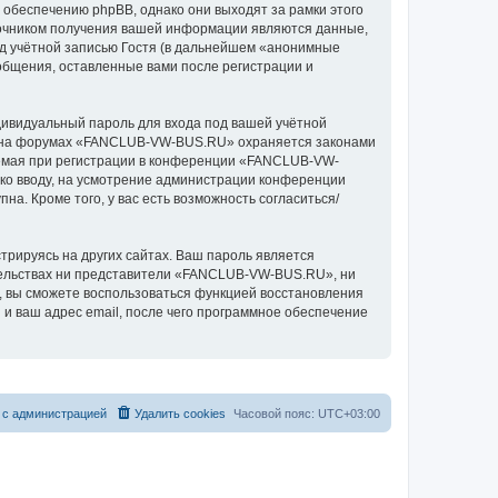
беспечению phpBB, однако они выходят за рамки этого
точником получения вашей информации являются данные,
д учётной записью Гостя (в дальнейшем «анонимные
бщения, оставленные вами после регистрации и
дивидуальный пароль для входа под вашей учётной
си на форумах «FANCLUB-VW-BUS.RU» охраняется законами
емая при регистрации в конференции «FANCLUB-VW-
 ко вводу, на усмотрение администрации конференции
а. Кроме того, у вас есть возможность согласиться/
рируясь на других сайтах. Ваш пароль является
ятельствах ни представители «FANCLUB-VW-BUS.RU», ни
си, вы сможете воспользоваться функцией восстановления
 ваш адрес email, после чего программное обеспечение
 с администрацией
Удалить cookies
Часовой пояс:
UTC+03:00