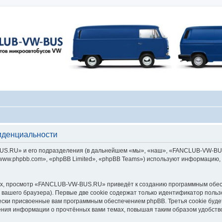
денциальности
.RU» и его подразделения (в дальнейшем «мы», «наш», «FANCLUB-VW-BUS.RU»
ww.phpbb.com», «phpBB Limited», «phpBB Teams») используют информацию, 
х, просмотр «FANCLUB-VW-BUS.RU» приведёт к созданию программным обес
вашего браузера). Первые две cookie содержат только идентификатор польз
чески присвоенные вам программным обеспечением phpBB. Третья cookie буд
ния информации о прочтённых вами темах, повышая таким образом удобств