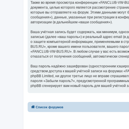
Также во время просмотра конференции «FANCLUB-VW-BUS.
документа, целью которого является рассмотрение стран
которые вы отправляете на форум. Этими данными могут 
сообщения»), данные, указанные при регистрации в конф
авторизации (в дальнейшем «ваши сообщения»).
Ваша учётная запись будет содержать, как минимум, одн
записью (далее «ваш пароль») и реальный адрес email (
о защите компьютерной информации, применяемыми в стр
BUS.RU», кроме вашего имени пользователя, вашего парол
«FANCLUB-VW-BUS.RU». В любом случае у вас есть возможн
отказаться от получения сообщений, автоматически сген
Ваш пароль надёжно зашифрован (односторонним хэширован
средством доступа к вашей учётной записи на форумах «
phpBB Limited, ни другое третье лицо не вправе спрашива
пароля «Забыли пароль?», предусмотренной программным 
phpBB сгенерирует вам новый пароль для вашей учётной з
Список форумов