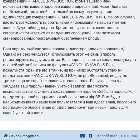
конференции «FANCLUB-VW-BUS.RU», кроме вашего имени
пользователя, вашего пароля и вашего адреса email, может быть как
необходимой, так и необязательной ко вводу, на усмотрение
администрации конференции «FANCLUB-VW-BUS.RU». В любом случае у
вас есть возможность выбрать, какая информация из вашей учётной
записи будет общедоступна. Кроме того, у вас есть возможность
согласиться/отказаться от получения сообщений, автоматически
сгенерированных программным обеспечением phpBB.
Ваш пароль надёжно зашифрован (односторонним хэшированием).
Однако не рекомендуется использовать этот же самый пароль,
регистрируясь на других сайтах. Ваш пароль является средством доступа
к вашей учётной записи на форумах «FANCLUB-VW-BUS.RU»,
пожалуйста, храните его в тайне, ни при каких обстоятельствах ни
представители «FANCLUB-VW-BUS.RU», ни phpBB Limited, ни другое
третье лицо не вправе спрашивать ваш пароль. В случае, если вы
забудете ваш пароль к вашей учётной записи, вы сможете
воспользоваться функцией восстановления пароля «Забыли пароль?»,
предусмотренной программным обеспечением phpBB. Вам будет
необходимо ввести ваше имя пользователя и ваш адрес email, после чего
программное обеспечение phpBB сгенерирует вам новый пароль для
вашей учётной записи.
Список форумов
Часовой пояс:
UTC+03:00