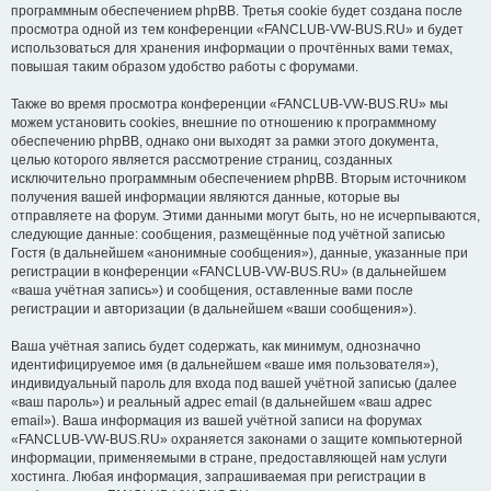
программным обеспечением phpBB. Третья cookie будет создана после
просмотра одной из тем конференции «FANCLUB-VW-BUS.RU» и будет
использоваться для хранения информации о прочтённых вами темах,
повышая таким образом удобство работы с форумами.
Также во время просмотра конференции «FANCLUB-VW-BUS.RU» мы
можем установить cookies, внешние по отношению к программному
обеспечению phpBB, однако они выходят за рамки этого документа,
целью которого является рассмотрение страниц, созданных
исключительно программным обеспечением phpBB. Вторым источником
получения вашей информации являются данные, которые вы
отправляете на форум. Этими данными могут быть, но не исчерпываются,
следующие данные: сообщения, размещённые под учётной записью
Гостя (в дальнейшем «анонимные сообщения»), данные, указанные при
регистрации в конференции «FANCLUB-VW-BUS.RU» (в дальнейшем
«ваша учётная запись») и сообщения, оставленные вами после
регистрации и авторизации (в дальнейшем «ваши сообщения»).
Ваша учётная запись будет содержать, как минимум, однозначно
идентифицируемое имя (в дальнейшем «ваше имя пользователя»),
индивидуальный пароль для входа под вашей учётной записью (далее
«ваш пароль») и реальный адрес email (в дальнейшем «ваш адрес
email»). Ваша информация из вашей учётной записи на форумах
«FANCLUB-VW-BUS.RU» охраняется законами о защите компьютерной
информации, применяемыми в стране, предоставляющей нам услуги
хостинга. Любая информация, запрашиваемая при регистрации в