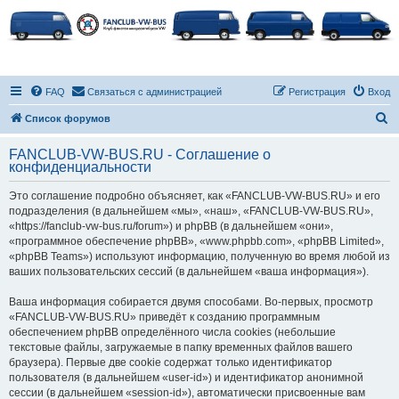
FAQ
Связаться с администрацией
Регистрация
Вход
П
Список форумов
о
FANCLUB-VW-BUS.RU - Соглашение о
и
конфиденциальности
с
Это соглашение подробно объясняет, как «FANCLUB-VW-BUS.RU» и его
к
подразделения (в дальнейшем «мы», «наш», «FANCLUB-VW-BUS.RU»,
«https://fanclub-vw-bus.ru/forum») и phpBB (в дальнейшем «они»,
«программное обеспечение phpBB», «www.phpbb.com», «phpBB Limited»,
«phpBB Teams») используют информацию, полученную во время любой из
ваших пользовательских сессий (в дальнейшем «ваша информация»).
Ваша информация собирается двумя способами. Во-первых, просмотр
«FANCLUB-VW-BUS.RU» приведёт к созданию программным
обеспечением phpBB определённого числа cookies (небольшие
текстовые файлы, загружаемые в папку временных файлов вашего
браузера). Первые две cookie содержат только идентификатор
пользователя (в дальнейшем «user-id») и идентификатор анонимной
сессии (в дальнейшем «session-id»), автоматически присвоенные вам