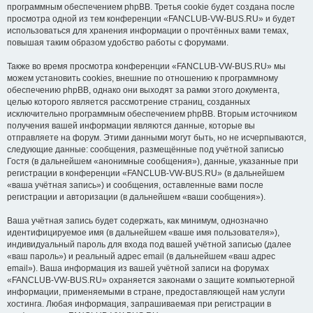
программным обеспечением phpBB. Третья cookie будет создана после
просмотра одной из тем конференции «FANCLUB-VW-BUS.RU» и будет
использоваться для хранения информации о прочтённых вами темах,
повышая таким образом удобство работы с форумами.
Также во время просмотра конференции «FANCLUB-VW-BUS.RU» мы
можем установить cookies, внешние по отношению к программному
обеспечению phpBB, однако они выходят за рамки этого документа,
целью которого является рассмотрение страниц, созданных
исключительно программным обеспечением phpBB. Вторым источником
получения вашей информации являются данные, которые вы
отправляете на форум. Этими данными могут быть, но не исчерпываются,
следующие данные: сообщения, размещённые под учётной записью
Гостя (в дальнейшем «анонимные сообщения»), данные, указанные при
регистрации в конференции «FANCLUB-VW-BUS.RU» (в дальнейшем
«ваша учётная запись») и сообщения, оставленные вами после
регистрации и авторизации (в дальнейшем «ваши сообщения»).
Ваша учётная запись будет содержать, как минимум, однозначно
идентифицируемое имя (в дальнейшем «ваше имя пользователя»),
индивидуальный пароль для входа под вашей учётной записью (далее
«ваш пароль») и реальный адрес email (в дальнейшем «ваш адрес
email»). Ваша информация из вашей учётной записи на форумах
«FANCLUB-VW-BUS.RU» охраняется законами о защите компьютерной
информации, применяемыми в стране, предоставляющей нам услуги
хостинга. Любая информация, запрашиваемая при регистрации в