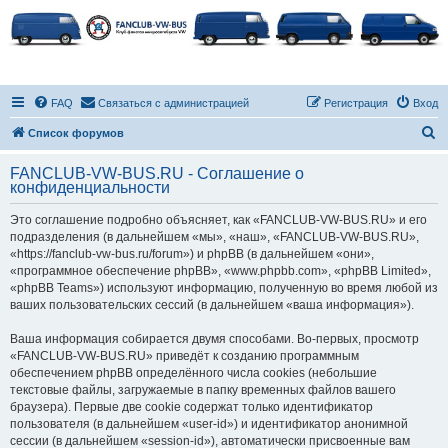
FAQ
Связаться с администрацией
Регистрация
Вход
П
Список форумов
о
FANCLUB-VW-BUS.RU - Соглашение о
и
конфиденциальности
с
Это соглашение подробно объясняет, как «FANCLUB-VW-BUS.RU» и его
к
подразделения (в дальнейшем «мы», «наш», «FANCLUB-VW-BUS.RU»,
«https://fanclub-vw-bus.ru/forum») и phpBB (в дальнейшем «они»,
«программное обеспечение phpBB», «www.phpbb.com», «phpBB Limited»,
«phpBB Teams») используют информацию, полученную во время любой из
ваших пользовательских сессий (в дальнейшем «ваша информация»).
Ваша информация собирается двумя способами. Во-первых, просмотр
«FANCLUB-VW-BUS.RU» приведёт к созданию программным
обеспечением phpBB определённого числа cookies (небольшие
текстовые файлы, загружаемые в папку временных файлов вашего
браузера). Первые две cookie содержат только идентификатор
пользователя (в дальнейшем «user-id») и идентификатор анонимной
сессии (в дальнейшем «session-id»), автоматически присвоенные вам