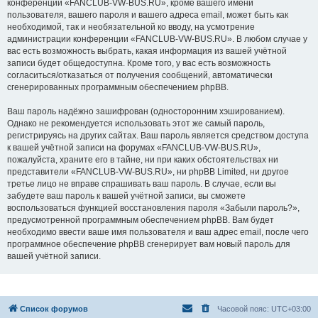
конференции «FANCLUB-VW-BUS.RU», кроме вашего имени
пользователя, вашего пароля и вашего адреса email, может быть как
необходимой, так и необязательной ко вводу, на усмотрение
администрации конференции «FANCLUB-VW-BUS.RU». В любом случае у
вас есть возможность выбрать, какая информация из вашей учётной
записи будет общедоступна. Кроме того, у вас есть возможность
согласиться/отказаться от получения сообщений, автоматически
сгенерированных программным обеспечением phpBB.
Ваш пароль надёжно зашифрован (односторонним хэшированием).
Однако не рекомендуется использовать этот же самый пароль,
регистрируясь на других сайтах. Ваш пароль является средством доступа
к вашей учётной записи на форумах «FANCLUB-VW-BUS.RU»,
пожалуйста, храните его в тайне, ни при каких обстоятельствах ни
представители «FANCLUB-VW-BUS.RU», ни phpBB Limited, ни другое
третье лицо не вправе спрашивать ваш пароль. В случае, если вы
забудете ваш пароль к вашей учётной записи, вы сможете
воспользоваться функцией восстановления пароля «Забыли пароль?»,
предусмотренной программным обеспечением phpBB. Вам будет
необходимо ввести ваше имя пользователя и ваш адрес email, после чего
программное обеспечение phpBB сгенерирует вам новый пароль для
вашей учётной записи.
Список форумов
Часовой пояс:
UTC+03:00