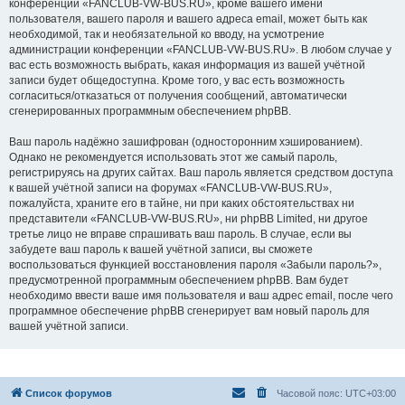
конференции «FANCLUB-VW-BUS.RU», кроме вашего имени
пользователя, вашего пароля и вашего адреса email, может быть как
необходимой, так и необязательной ко вводу, на усмотрение
администрации конференции «FANCLUB-VW-BUS.RU». В любом случае у
вас есть возможность выбрать, какая информация из вашей учётной
записи будет общедоступна. Кроме того, у вас есть возможность
согласиться/отказаться от получения сообщений, автоматически
сгенерированных программным обеспечением phpBB.
Ваш пароль надёжно зашифрован (односторонним хэшированием).
Однако не рекомендуется использовать этот же самый пароль,
регистрируясь на других сайтах. Ваш пароль является средством доступа
к вашей учётной записи на форумах «FANCLUB-VW-BUS.RU»,
пожалуйста, храните его в тайне, ни при каких обстоятельствах ни
представители «FANCLUB-VW-BUS.RU», ни phpBB Limited, ни другое
третье лицо не вправе спрашивать ваш пароль. В случае, если вы
забудете ваш пароль к вашей учётной записи, вы сможете
воспользоваться функцией восстановления пароля «Забыли пароль?»,
предусмотренной программным обеспечением phpBB. Вам будет
необходимо ввести ваше имя пользователя и ваш адрес email, после чего
программное обеспечение phpBB сгенерирует вам новый пароль для
вашей учётной записи.
Список форумов
Часовой пояс:
UTC+03:00