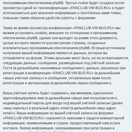
программным обеспечением phpBB. Третья cookie будет создана после
просмотра одной из тем конференции «FANCLUB-VW-BUS.RU» и будет
использоваться для хранения информации о прочтённых вами темах,
повышая таким образом удобство работы с форумами.
Также во время просмотра конференции «FANCLUB-VW-BUS.RU» мы
можем установить cookies, внешние по отношению к программному
обеспечению phpBB, однако они выходят за рамки этого документа,
целью которого является рассмотрение страниц, созданных
исключительно программным обеспечением phpBB. Вторым источником
получения вашей информации являются данные, которые вы
отправляете на форум. Этими данными могут быть, но не исчерпываются,
следующие данные: сообщения, размещённые под учётной записью
Гостя (в дальнейшем «анонимные сообщения»), данные, указанные при
регистрации в конференции «FANCLUB-VW-BUS.RU» (в дальнейшем
«ваша учётная запись») и сообщения, оставленные вами после
регистрации и авторизации (в дальнейшем «ваши сообщения»).
Ваша учётная запись будет содержать, как минимум, однозначно
идентифицируемое имя (в дальнейшем «ваше имя пользователя»),
индивидуальный пароль для входа под вашей учётной записью (далее
«ваш пароль») и реальный адрес email (в дальнейшем «ваш адрес
email»). Ваша информация из вашей учётной записи на форумах
«FANCLUB-VW-BUS.RU» охраняется законами о защите компьютерной
информации, применяемыми в стране, предоставляющей нам услуги
хостинга. Любая информация, запрашиваемая при регистрации в