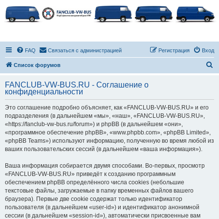
FAQ
Связаться с администрацией
Регистрация
Вход
П
Список форумов
о
FANCLUB-VW-BUS.RU - Соглашение о
и
конфиденциальности
с
Это соглашение подробно объясняет, как «FANCLUB-VW-BUS.RU» и его
к
подразделения (в дальнейшем «мы», «наш», «FANCLUB-VW-BUS.RU»,
«https://fanclub-vw-bus.ru/forum») и phpBB (в дальнейшем «они»,
«программное обеспечение phpBB», «www.phpbb.com», «phpBB Limited»,
«phpBB Teams») используют информацию, полученную во время любой из
ваших пользовательских сессий (в дальнейшем «ваша информация»).
Ваша информация собирается двумя способами. Во-первых, просмотр
«FANCLUB-VW-BUS.RU» приведёт к созданию программным
обеспечением phpBB определённого числа cookies (небольшие
текстовые файлы, загружаемые в папку временных файлов вашего
браузера). Первые две cookie содержат только идентификатор
пользователя (в дальнейшем «user-id») и идентификатор анонимной
сессии (в дальнейшем «session-id»), автоматически присвоенные вам