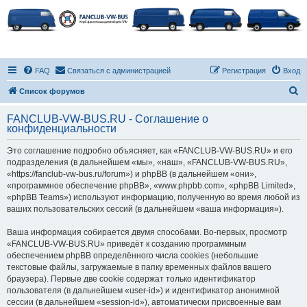
FAQ
Связаться с администрацией
Регистрация
Вход
П
Список форумов
о
FANCLUB-VW-BUS.RU - Соглашение о
и
конфиденциальности
с
Это соглашение подробно объясняет, как «FANCLUB-VW-BUS.RU» и его
к
подразделения (в дальнейшем «мы», «наш», «FANCLUB-VW-BUS.RU»,
«https://fanclub-vw-bus.ru/forum») и phpBB (в дальнейшем «они»,
«программное обеспечение phpBB», «www.phpbb.com», «phpBB Limited»,
«phpBB Teams») используют информацию, полученную во время любой из
ваших пользовательских сессий (в дальнейшем «ваша информация»).
Ваша информация собирается двумя способами. Во-первых, просмотр
«FANCLUB-VW-BUS.RU» приведёт к созданию программным
обеспечением phpBB определённого числа cookies (небольшие
текстовые файлы, загружаемые в папку временных файлов вашего
браузера). Первые две cookie содержат только идентификатор
пользователя (в дальнейшем «user-id») и идентификатор анонимной
сессии (в дальнейшем «session-id»), автоматически присвоенные вам