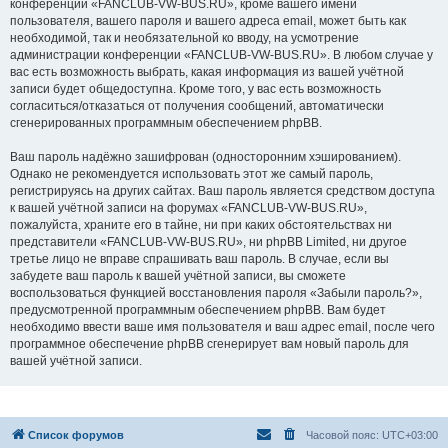
конференции «FANCLUB-VW-BUS.RU», кроме вашего имени
пользователя, вашего пароля и вашего адреса email, может быть как
необходимой, так и необязательной ко вводу, на усмотрение
администрации конференции «FANCLUB-VW-BUS.RU». В любом случае у
вас есть возможность выбрать, какая информация из вашей учётной
записи будет общедоступна. Кроме того, у вас есть возможность
согласиться/отказаться от получения сообщений, автоматически
сгенерированных программным обеспечением phpBB.
Ваш пароль надёжно зашифрован (односторонним хэшированием).
Однако не рекомендуется использовать этот же самый пароль,
регистрируясь на других сайтах. Ваш пароль является средством доступа
к вашей учётной записи на форумах «FANCLUB-VW-BUS.RU»,
пожалуйста, храните его в тайне, ни при каких обстоятельствах ни
представители «FANCLUB-VW-BUS.RU», ни phpBB Limited, ни другое
третье лицо не вправе спрашивать ваш пароль. В случае, если вы
забудете ваш пароль к вашей учётной записи, вы сможете
воспользоваться функцией восстановления пароля «Забыли пароль?»,
предусмотренной программным обеспечением phpBB. Вам будет
необходимо ввести ваше имя пользователя и ваш адрес email, после чего
программное обеспечение phpBB сгенерирует вам новый пароль для
вашей учётной записи.
Список форумов
Часовой пояс:
UTC+03:00