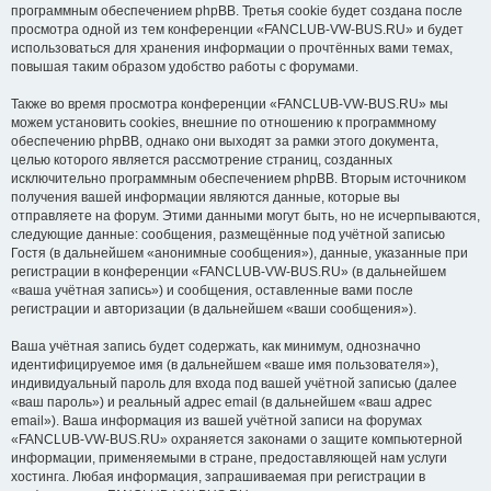
программным обеспечением phpBB. Третья cookie будет создана после
просмотра одной из тем конференции «FANCLUB-VW-BUS.RU» и будет
использоваться для хранения информации о прочтённых вами темах,
повышая таким образом удобство работы с форумами.
Также во время просмотра конференции «FANCLUB-VW-BUS.RU» мы
можем установить cookies, внешние по отношению к программному
обеспечению phpBB, однако они выходят за рамки этого документа,
целью которого является рассмотрение страниц, созданных
исключительно программным обеспечением phpBB. Вторым источником
получения вашей информации являются данные, которые вы
отправляете на форум. Этими данными могут быть, но не исчерпываются,
следующие данные: сообщения, размещённые под учётной записью
Гостя (в дальнейшем «анонимные сообщения»), данные, указанные при
регистрации в конференции «FANCLUB-VW-BUS.RU» (в дальнейшем
«ваша учётная запись») и сообщения, оставленные вами после
регистрации и авторизации (в дальнейшем «ваши сообщения»).
Ваша учётная запись будет содержать, как минимум, однозначно
идентифицируемое имя (в дальнейшем «ваше имя пользователя»),
индивидуальный пароль для входа под вашей учётной записью (далее
«ваш пароль») и реальный адрес email (в дальнейшем «ваш адрес
email»). Ваша информация из вашей учётной записи на форумах
«FANCLUB-VW-BUS.RU» охраняется законами о защите компьютерной
информации, применяемыми в стране, предоставляющей нам услуги
хостинга. Любая информация, запрашиваемая при регистрации в