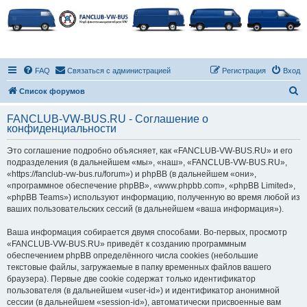
FAQ
Связаться с администрацией
Регистрация
Вход
П
Список форумов
о
FANCLUB-VW-BUS.RU - Соглашение о
и
конфиденциальности
с
Это соглашение подробно объясняет, как «FANCLUB-VW-BUS.RU» и его
к
подразделения (в дальнейшем «мы», «наш», «FANCLUB-VW-BUS.RU»,
«https://fanclub-vw-bus.ru/forum») и phpBB (в дальнейшем «они»,
«программное обеспечение phpBB», «www.phpbb.com», «phpBB Limited»,
«phpBB Teams») используют информацию, полученную во время любой из
ваших пользовательских сессий (в дальнейшем «ваша информация»).
Ваша информация собирается двумя способами. Во-первых, просмотр
«FANCLUB-VW-BUS.RU» приведёт к созданию программным
обеспечением phpBB определённого числа cookies (небольшие
текстовые файлы, загружаемые в папку временных файлов вашего
браузера). Первые две cookie содержат только идентификатор
пользователя (в дальнейшем «user-id») и идентификатор анонимной
сессии (в дальнейшем «session-id»), автоматически присвоенные вам