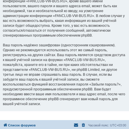
конференции «FANCLUB-VW-BUS.RU», кроме вашего имени
пользователя, вашего пароля и вашего адреса email, может быть как
необходимой, так и необязательной ко вводу, на усмотрение
администрации конференции «FANCLUB-VW-BUS.RU». В любом случае у
вас есть возможность выбрать, какая информация из вашей учётной
записи будет общедоступна. Кроме того, у вас есть возможность
согласиться/отказаться от получения сообщений, автоматически
сгенерированных программным обеспечением phpBB.
Ваш пароль надёжно зашифрован (односторонним хэшированием).
Однако не рекомендуется использовать этот же самый пароль,
регистрируясь на других сайтах. Ваш пароль является средством доступа
к вашей учётной записи на форумах «FANCLUB-VW-BUS.RU»,
пожалуйста, храните его в тайне, ни при каких обстоятельствах ни
представители «FANCLUB-VW-BUS.RU», ни phpBB Limited, ни другое
третье лицо не вправе спрашивать ваш пароль. В случае, если вы
забудете ваш пароль к вашей учётной записи, вы сможете
воспользоваться функцией восстановления пароля «Забыли пароль?»,
предусмотренной программным обеспечением phpBB. Вам будет
необходимо ввести ваше имя пользователя и ваш адрес email, после чего
программное обеспечение phpBB сгенерирует вам новый пароль для
вашей учётной записи.
Список форумов
Часовой пояс:
UTC+03:00