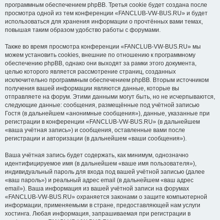
программным обеспечением phpBB. Третья cookie будет создана после
просмотра одной из тем конференции «FANCLUB-VW-BUS.RU» и будет
использоваться для хранения информации о прочтённых вами темах,
повышая таким образом удобство работы с форумами.
Также во время просмотра конференции «FANCLUB-VW-BUS.RU» мы
можем установить cookies, внешние по отношению к программному
обеспечению phpBB, однако они выходят за рамки этого документа,
целью которого является рассмотрение страниц, созданных
исключительно программным обеспечением phpBB. Вторым источником
получения вашей информации являются данные, которые вы
отправляете на форум. Этими данными могут быть, но не исчерпываются,
следующие данные: сообщения, размещённые под учётной записью
Гостя (в дальнейшем «анонимные сообщения»), данные, указанные при
регистрации в конференции «FANCLUB-VW-BUS.RU» (в дальнейшем
«ваша учётная запись») и сообщения, оставленные вами после
регистрации и авторизации (в дальнейшем «ваши сообщения»).
Ваша учётная запись будет содержать, как минимум, однозначно
идентифицируемое имя (в дальнейшем «ваше имя пользователя»),
индивидуальный пароль для входа под вашей учётной записью (далее
«ваш пароль») и реальный адрес email (в дальнейшем «ваш адрес
email»). Ваша информация из вашей учётной записи на форумах
«FANCLUB-VW-BUS.RU» охраняется законами о защите компьютерной
информации, применяемыми в стране, предоставляющей нам услуги
хостинга. Любая информация, запрашиваемая при регистрации в