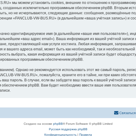
RU» мы можем установить cookies, внешние по отношению к программному о
иц, созданных исключительно программным обеспечением phpBB. Вторым ис
быть, но не исчерпываются, следующие данные: сообщения, размещённые по
еренции «FANCLUB-VW-BUS.RU» (в дальнейшем «ваша учётная запись») и соо
означно идентифицируемое имя (в дальнейшем «ваше имя пользователя»), ин
в дальнейшем «ваш адрес email»). Ваша информация из вашей учётной запи
ане, предоставляющей нам услуги хостинга. Любая информация, запрашива
я и вашего адреса email, может быть как необходимой, так и необязательной
ость выбрать, какая информация из вашей учётной записи будет общедоступн
ерированных программным обеспечением phpBB.
ием). Однако не рекомендуется использовать этот же самый пароль, регист
FANCLUB-VW-BUS.RU», пожалуйста, храните его в тайне, ни при каких обсто
ть ваш пароль. В случае, если вы забудете ваш пароль к вашей учётной запи
обеспечением phpBB. Вам будет необходимо ввести ваше имя пользователя и
аписи.
Связаться
Создано на основе
phpBB
® Forum Software © phpBB Limited
Русская поддержка phpBB
Конфиденциальность
|
Правила