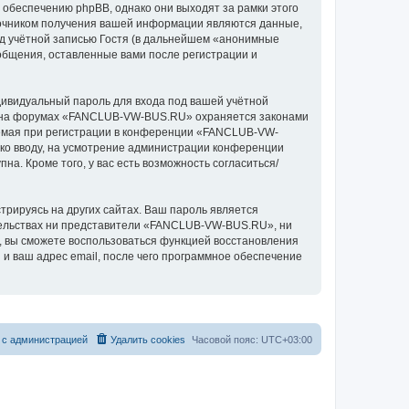
беспечению phpBB, однако они выходят за рамки этого
точником получения вашей информации являются данные,
д учётной записью Гостя (в дальнейшем «анонимные
бщения, оставленные вами после регистрации и
дивидуальный пароль для входа под вашей учётной
си на форумах «FANCLUB-VW-BUS.RU» охраняется законами
емая при регистрации в конференции «FANCLUB-VW-
 ко вводу, на усмотрение администрации конференции
а. Кроме того, у вас есть возможность согласиться/
рируясь на других сайтах. Ваш пароль является
ятельствах ни представители «FANCLUB-VW-BUS.RU», ни
си, вы сможете воспользоваться функцией восстановления
 ваш адрес email, после чего программное обеспечение
 с администрацией
Удалить cookies
Часовой пояс:
UTC+03:00