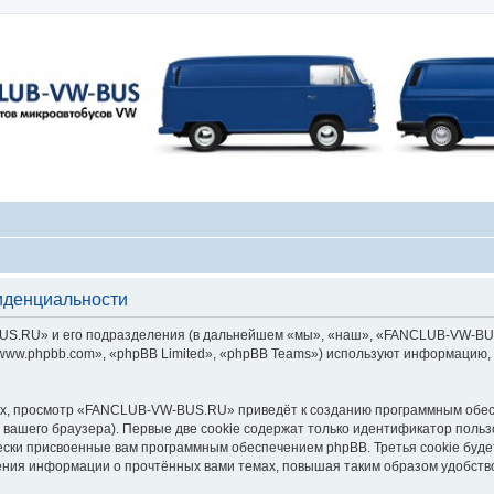
денциальности
.RU» и его подразделения (в дальнейшем «мы», «наш», «FANCLUB-VW-BUS.RU»
ww.phpbb.com», «phpBB Limited», «phpBB Teams») используют информацию, 
х, просмотр «FANCLUB-VW-BUS.RU» приведёт к созданию программным обес
вашего браузера). Первые две cookie содержат только идентификатор польз
чески присвоенные вам программным обеспечением phpBB. Третья cookie буд
ния информации о прочтённых вами темах, повышая таким образом удобств