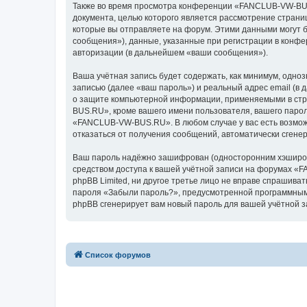
Также во время просмотра конференции «FANCLUB-VW-BUS.
документа, целью которого является рассмотрение стран
которые вы отправляете на форум. Этими данными могут 
сообщения»), данные, указанные при регистрации в конф
авторизации (в дальнейшем «ваши сообщения»).
Ваша учётная запись будет содержать, как минимум, одн
записью (далее «ваш пароль») и реальный адрес email (
о защите компьютерной информации, применяемыми в стр
BUS.RU», кроме вашего имени пользователя, вашего парол
«FANCLUB-VW-BUS.RU». В любом случае у вас есть возможн
отказаться от получения сообщений, автоматически сген
Ваш пароль надёжно зашифрован (односторонним хэширован
средством доступа к вашей учётной записи на форумах «
phpBB Limited, ни другое третье лицо не вправе спрашива
пароля «Забыли пароль?», предусмотренной программным 
phpBB сгенерирует вам новый пароль для вашей учётной з
Список форумов