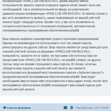
конференции «FANCLUB-VW-BUS.RU», кроме вашего имени
пользователя, вашего пароля и вашего адреса email, может быть как
необходимой, так и необязательной ко вводу, на усмотрение
администрации конференции «FANCLUB-VW-BUS.RU». В любом случае у
вас есть возможность выбрать, какая информация из вашей учётной
записи будет общедоступна. Кроме того, у вас есть возможность
согласиться/отказаться от получения сообщений, автоматически
сгенерированных программным обеспечением phpBB.
Ваш пароль надёжно зашифрован (односторонним хэшированием).
Однако не рекомендуется использовать этот же самый пароль,
регистрируясь на других сайтах. Ваш пароль является средством доступа
к вашей учётной записи на форумах «FANCLUB-VW-BUS.RU»,
пожалуйста, храните его в тайне, ни при каких обстоятельствах ни
представители «FANCLUB-VW-BUS.RU», ни phpBB Limited, ни другое
третье лицо не вправе спрашивать ваш пароль. В случае, если вы
забудете ваш пароль к вашей учётной записи, вы сможете
воспользоваться функцией восстановления пароля «Забыли пароль?»,
предусмотренной программным обеспечением phpBB. Вам будет
необходимо ввести ваше имя пользователя и ваш адрес email, после чего
программное обеспечение phpBB сгенерирует вам новый пароль для
вашей учётной записи.
Список форумов
Часовой пояс:
UTC+03:00