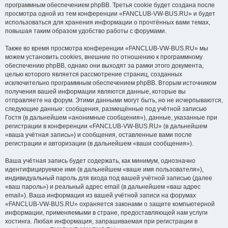
программным обеспечением phpBB. Третья cookie будет создана после
просмотра одной из тем конференции «FANCLUB-VW-BUS.RU» и будет
использоваться для хранения информации о прочтённых вами темах,
повышая таким образом удобство работы с форумами.
Также во время просмотра конференции «FANCLUB-VW-BUS.RU» мы
можем установить cookies, внешние по отношению к программному
обеспечению phpBB, однако они выходят за рамки этого документа,
целью которого является рассмотрение страниц, созданных
исключительно программным обеспечением phpBB. Вторым источником
получения вашей информации являются данные, которые вы
отправляете на форум. Этими данными могут быть, но не исчерпываются,
следующие данные: сообщения, размещённые под учётной записью
Гостя (в дальнейшем «анонимные сообщения»), данные, указанные при
регистрации в конференции «FANCLUB-VW-BUS.RU» (в дальнейшем
«ваша учётная запись») и сообщения, оставленные вами после
регистрации и авторизации (в дальнейшем «ваши сообщения»).
Ваша учётная запись будет содержать, как минимум, однозначно
идентифицируемое имя (в дальнейшем «ваше имя пользователя»),
индивидуальный пароль для входа под вашей учётной записью (далее
«ваш пароль») и реальный адрес email (в дальнейшем «ваш адрес
email»). Ваша информация из вашей учётной записи на форумах
«FANCLUB-VW-BUS.RU» охраняется законами о защите компьютерной
информации, применяемыми в стране, предоставляющей нам услуги
хостинга. Любая информация, запрашиваемая при регистрации в