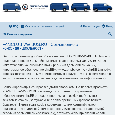
FAQ
Связаться с администрацией
Регистрация
Вход
П
Список форумов
о
FANCLUB-VW-BUS.RU - Соглашение о
и
конфиденциальности
с
Это соглашение подробно объясняет, как «FANCLUB-VW-BUS.RU» и его
к
подразделения (в дальнейшем «мы», «наш», «FANCLUB-VW-BUS.RU»,
«https://fanclub-vw-bus.ru/forum») и phpBB (в дальнейшем «они»,
«программное обеспечение phpBB», «www.phpbb.com», «phpBB Limited»,
«phpBB Teams») используют информацию, полученную во время любой из
ваших пользовательских сессий (в дальнейшем «ваша информация»).
Ваша информация собирается двумя способами. Во-первых, просмотр
«FANCLUB-VW-BUS.RU» приведёт к созданию программным
обеспечением phpBB определённого числа cookies (небольшие
текстовые файлы, загружаемые в папку временных файлов вашего
браузера). Первые две cookie содержат только идентификатор
пользователя (в дальнейшем «user-id») и идентификатор анонимной
сессии (в дальнейшем «session-id»), автоматически присвоенные вам