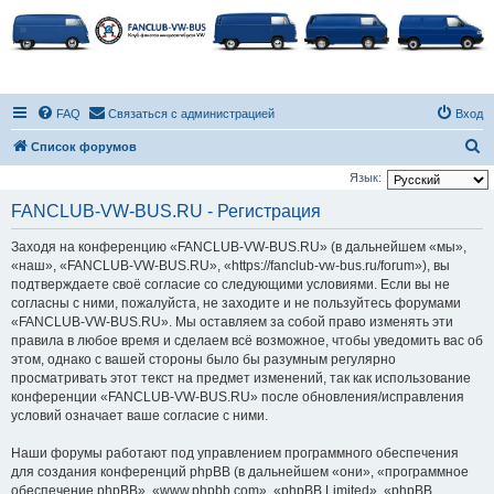
FAQ
Связаться с администрацией
Вход
П
Список форумов
о
Язык:
и
FANCLUB-VW-BUS.RU - Регистрация
с
Заходя на конференцию «FANCLUB-VW-BUS.RU» (в дальнейшем «мы»,
к
«наш», «FANCLUB-VW-BUS.RU», «https://fanclub-vw-bus.ru/forum»), вы
подтверждаете своё согласие со следующими условиями. Если вы не
согласны с ними, пожалуйста, не заходите и не пользуйтесь форумами
«FANCLUB-VW-BUS.RU». Мы оставляем за собой право изменять эти
правила в любое время и сделаем всё возможное, чтобы уведомить вас об
этом, однако с вашей стороны было бы разумным регулярно
просматривать этот текст на предмет изменений, так как использование
конференции «FANCLUB-VW-BUS.RU» после обновления/исправления
условий означает ваше согласие с ними.
Наши форумы работают под управлением программного обеспечения
для создания конференций phpBB (в дальнейшем «они», «программное
обеспечение phpBB», «www.phpbb.com», «phpBB Limited», «phpBB