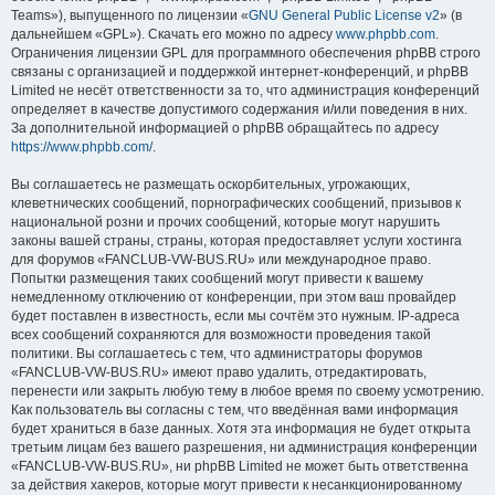
Teams»), выпущенного по лицензии «
GNU General Public License v2
» (в
дальнейшем «GPL»). Скачать его можно по адресу
www.phpbb.com
.
Ограничения лицензии GPL для программного обеспечения phpBB строго
связаны с организацией и поддержкой интернет-конференций, и phpBB
Limited не несёт ответственности за то, что администрация конференций
определяет в качестве допустимого содержания и/или поведения в них.
За дополнительной информацией о phpBB обращайтесь по адресу
https://www.phpbb.com/
.
Вы соглашаетесь не размещать оскорбительных, угрожающих,
клеветнических сообщений, порнографических сообщений, призывов к
национальной розни и прочих сообщений, которые могут нарушить
законы вашей страны, страны, которая предоставляет услуги хостинга
для форумов «FANCLUB-VW-BUS.RU» или международное право.
Попытки размещения таких сообщений могут привести к вашему
немедленному отключению от конференции, при этом ваш провайдер
будет поставлен в известность, если мы сочтём это нужным. IP-адреса
всех сообщений сохраняются для возможности проведения такой
политики. Вы соглашаетесь с тем, что администраторы форумов
«FANCLUB-VW-BUS.RU» имеют право удалить, отредактировать,
перенести или закрыть любую тему в любое время по своему усмотрению.
Как пользователь вы согласны с тем, что введённая вами информация
будет храниться в базе данных. Хотя эта информация не будет открыта
третьим лицам без вашего разрешения, ни администрация конференции
«FANCLUB-VW-BUS.RU», ни phpBB Limited не может быть ответственна
за действия хакеров, которые могут привести к несанкционированному