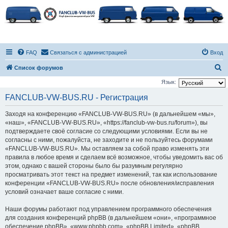
FAQ
Связаться с администрацией
Вход
П
Список форумов
о
Язык:
и
FANCLUB-VW-BUS.RU - Регистрация
с
Заходя на конференцию «FANCLUB-VW-BUS.RU» (в дальнейшем «мы»,
к
«наш», «FANCLUB-VW-BUS.RU», «https://fanclub-vw-bus.ru/forum»), вы
подтверждаете своё согласие со следующими условиями. Если вы не
согласны с ними, пожалуйста, не заходите и не пользуйтесь форумами
«FANCLUB-VW-BUS.RU». Мы оставляем за собой право изменять эти
правила в любое время и сделаем всё возможное, чтобы уведомить вас об
этом, однако с вашей стороны было бы разумным регулярно
просматривать этот текст на предмет изменений, так как использование
конференции «FANCLUB-VW-BUS.RU» после обновления/исправления
условий означает ваше согласие с ними.
Наши форумы работают под управлением программного обеспечения
для создания конференций phpBB (в дальнейшем «они», «программное
обеспечение phpBB», «www.phpbb.com», «phpBB Limited», «phpBB