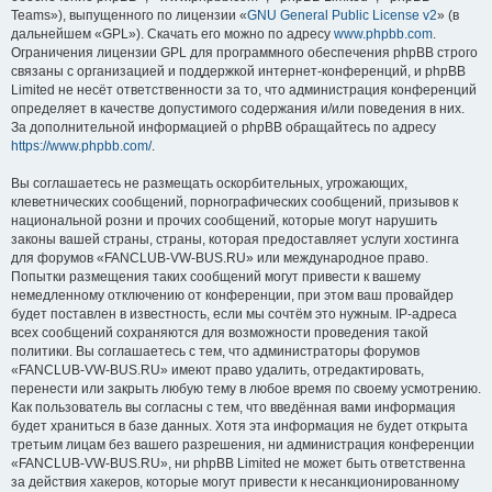
Teams»), выпущенного по лицензии «
GNU General Public License v2
» (в
дальнейшем «GPL»). Скачать его можно по адресу
www.phpbb.com
.
Ограничения лицензии GPL для программного обеспечения phpBB строго
связаны с организацией и поддержкой интернет-конференций, и phpBB
Limited не несёт ответственности за то, что администрация конференций
определяет в качестве допустимого содержания и/или поведения в них.
За дополнительной информацией о phpBB обращайтесь по адресу
https://www.phpbb.com/
.
Вы соглашаетесь не размещать оскорбительных, угрожающих,
клеветнических сообщений, порнографических сообщений, призывов к
национальной розни и прочих сообщений, которые могут нарушить
законы вашей страны, страны, которая предоставляет услуги хостинга
для форумов «FANCLUB-VW-BUS.RU» или международное право.
Попытки размещения таких сообщений могут привести к вашему
немедленному отключению от конференции, при этом ваш провайдер
будет поставлен в известность, если мы сочтём это нужным. IP-адреса
всех сообщений сохраняются для возможности проведения такой
политики. Вы соглашаетесь с тем, что администраторы форумов
«FANCLUB-VW-BUS.RU» имеют право удалить, отредактировать,
перенести или закрыть любую тему в любое время по своему усмотрению.
Как пользователь вы согласны с тем, что введённая вами информация
будет храниться в базе данных. Хотя эта информация не будет открыта
третьим лицам без вашего разрешения, ни администрация конференции
«FANCLUB-VW-BUS.RU», ни phpBB Limited не может быть ответственна
за действия хакеров, которые могут привести к несанкционированному