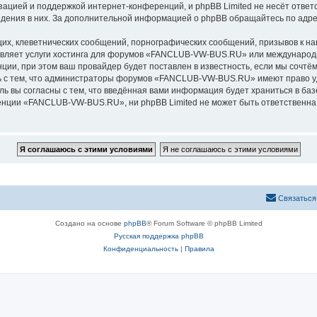
зацией и поддержкой интернет-конференций, и phpBB Limited не несёт ответ
ведения в них. За дополнительной информацией о phpBB обращайтесь по адр
их, клеветнических сообщений, порнографических сообщений, призывов к на
авляет услуги хостинга для форумов «FANCLUB-VW-BUS.RU» или международ
ии, при этом ваш провайдер будет поставлен в известность, если мы сочтём
ь с тем, что администраторы форумов «FANCLUB-VW-BUS.RU» имеют право уд
ль вы согласны с тем, что введённая вами информация будет храниться в ба
ции «FANCLUB-VW-BUS.RU», ни phpBB Limited не может быть ответственна за
Связаться
Создано на основе
phpBB
® Forum Software © phpBB Limited
Русская поддержка phpBB
Конфиденциальность
|
Правила