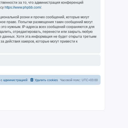
ственности за то, что администрация конференций
есу
https://www.phpbb.com/
.
циональной розни и прочих сообщений, которые могут
ное право. Попытки размещения таких сообщений могут
 это нужным. IP-адреса всех сообщений сохраняются для
алить, отредактировать, перенести или закрыть любую
зе данных. Хотя эта информация не будет открыта третьим
 действия хакеров, которые могут привести к
 с администрацией
Удалить cookies
Часовой пояс:
UTC+03:00