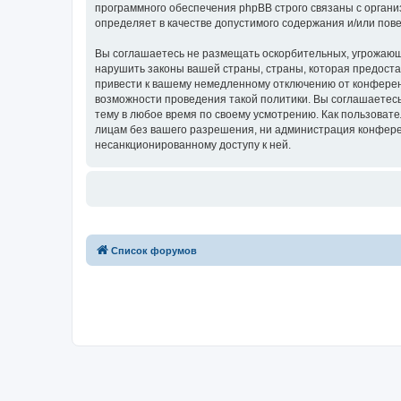
программного обеспечения phpBB строго связаны с органи
определяет в качестве допустимого содержания и/или по
Вы соглашаетесь не размещать оскорбительных, угрожающ
нарушить законы вашей страны, страны, которая предост
привести к вашему немедленному отключению от конференц
возможности проведения такой политики. Вы соглашаетес
тему в любое время по своему усмотрению. Как пользовате
лицам без вашего разрешения, ни администрация конферен
несанкционированному доступу к ней.
Список форумов