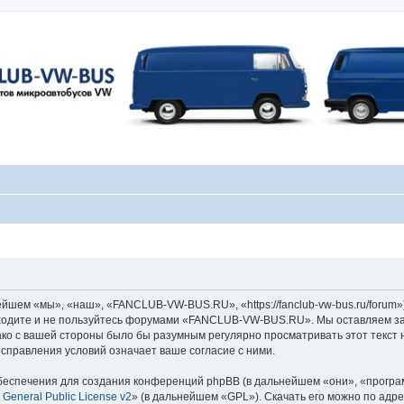
ем «мы», «наш», «FANCLUB-VW-BUS.RU», «https://fanclub-vw-bus.ru/forum»)
заходите и не пользуйтесь форумами «FANCLUB-VW-BUS.RU». Мы оставляем за
ако с вашей стороны было бы разумным регулярно просматривать этот текст 
равления условий означает ваше согласие с ними.
еспечения для создания конференций phpBB (в дальнейшем «они», «програ
General Public License v2
» (в дальнейшем «GPL»). Скачать его можно по адр