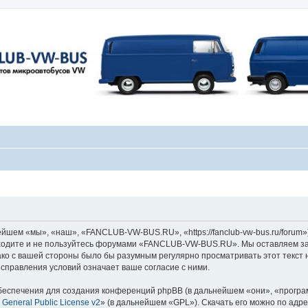
ем «мы», «наш», «FANCLUB-VW-BUS.RU», «https://fanclub-vw-bus.ru/forum»)
заходите и не пользуйтесь форумами «FANCLUB-VW-BUS.RU». Мы оставляем за
ако с вашей стороны было бы разумным регулярно просматривать этот текст 
равления условий означает ваше согласие с ними.
еспечения для создания конференций phpBB (в дальнейшем «они», «програ
General Public License v2
» (в дальнейшем «GPL»). Скачать его можно по адр