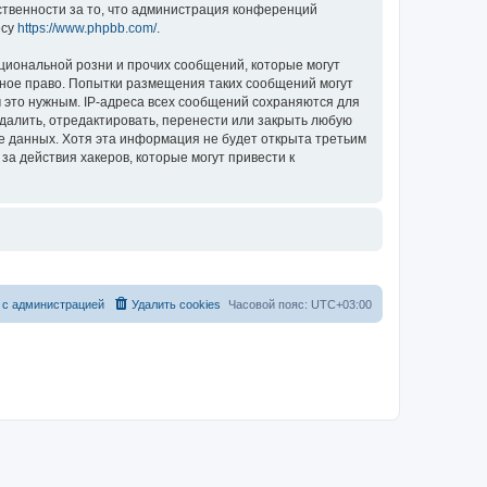
ственности за то, что администрация конференций
есу
https://www.phpbb.com/
.
циональной розни и прочих сообщений, которые могут
ное право. Попытки размещения таких сообщений могут
 это нужным. IP-адреса всех сообщений сохраняются для
алить, отредактировать, перенести или закрыть любую
зе данных. Хотя эта информация не будет открыта третьим
 действия хакеров, которые могут привести к
 с администрацией
Удалить cookies
Часовой пояс:
UTC+03:00