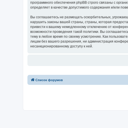
программного обеспечения phpBB строго связаны с органи
определяет в качестве допустимого содержания и/или по
Вы соглашаетесь не размещать оскорбительных, угрожающ
нарушить законы вашей страны, страны, которая предост
привести к вашему немедленному отключению от конференц
возможности проведения такой политики. Вы соглашаетес
тему в любое время по своему усмотрению. Как пользовате
лицам без вашего разрешения, ни администрация конферен
несанкционированному доступу к ней.
Список форумов