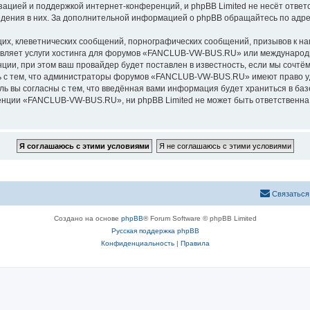
зацией и поддержкой интернет-конференций, и phpBB Limited не несёт ответ
ведения в них. За дополнительной информацией о phpBB обращайтесь по адр
их, клеветнических сообщений, порнографических сообщений, призывов к на
авляет услуги хостинга для форумов «FANCLUB-VW-BUS.RU» или международ
ии, при этом ваш провайдер будет поставлен в известность, если мы сочтём
ь с тем, что администраторы форумов «FANCLUB-VW-BUS.RU» имеют право уд
ль вы согласны с тем, что введённая вами информация будет храниться в ба
ции «FANCLUB-VW-BUS.RU», ни phpBB Limited не может быть ответственна за
Связаться
Создано на основе
phpBB
® Forum Software © phpBB Limited
Русская поддержка phpBB
Конфиденциальность
|
Правила