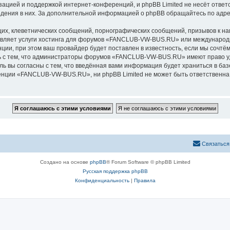
зацией и поддержкой интернет-конференций, и phpBB Limited не несёт ответ
ведения в них. За дополнительной информацией о phpBB обращайтесь по адр
их, клеветнических сообщений, порнографических сообщений, призывов к на
авляет услуги хостинга для форумов «FANCLUB-VW-BUS.RU» или международ
ии, при этом ваш провайдер будет поставлен в известность, если мы сочтём
ь с тем, что администраторы форумов «FANCLUB-VW-BUS.RU» имеют право уд
ль вы согласны с тем, что введённая вами информация будет храниться в ба
ции «FANCLUB-VW-BUS.RU», ни phpBB Limited не может быть ответственна за
Связаться
Создано на основе
phpBB
® Forum Software © phpBB Limited
Русская поддержка phpBB
Конфиденциальность
|
Правила