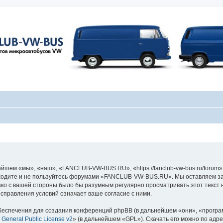
ем «мы», «наш», «FANCLUB-VW-BUS.RU», «https://fanclub-vw-bus.ru/forum»)
заходите и не пользуйтесь форумами «FANCLUB-VW-BUS.RU». Мы оставляем за
ако с вашей стороны было бы разумным регулярно просматривать этот текст 
равления условий означает ваше согласие с ними.
еспечения для создания конференций phpBB (в дальнейшем «они», «програ
General Public License v2
» (в дальнейшем «GPL»). Скачать его можно по адр