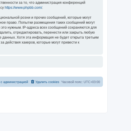
ственности за то, что администрация конференций
есу
https://www.phpbb.com/
.
циональной розни и прочих сообщений, которые могут
ное право. Попытки размещения таких сообщений могут
 это нужным. IP-адреса всех сообщений сохраняются для
алить, отредактировать, перенести или закрыть любую
зе данных. Хотя эта информация не будет открыта третьим
 действия хакеров, которые могут привести к
 с администрацией
Удалить cookies
Часовой пояс:
UTC+03:00