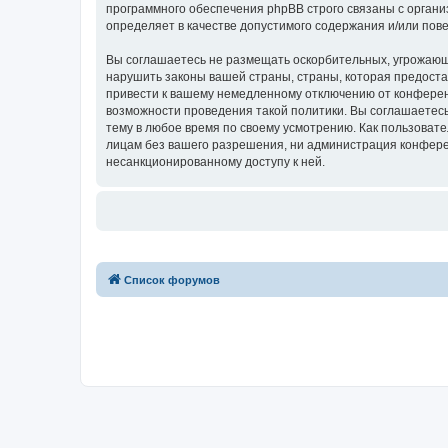
программного обеспечения phpBB строго связаны с органи
определяет в качестве допустимого содержания и/или по
Вы соглашаетесь не размещать оскорбительных, угрожающ
нарушить законы вашей страны, страны, которая предост
привести к вашему немедленному отключению от конференц
возможности проведения такой политики. Вы соглашаетес
тему в любое время по своему усмотрению. Как пользовате
лицам без вашего разрешения, ни администрация конферен
несанкционированному доступу к ней.
Список форумов