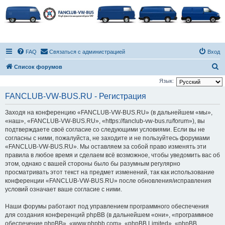
FAQ
Связаться с администрацией
Вход
П
Список форумов
о
Язык:
и
FANCLUB-VW-BUS.RU - Регистрация
с
Заходя на конференцию «FANCLUB-VW-BUS.RU» (в дальнейшем «мы»,
к
«наш», «FANCLUB-VW-BUS.RU», «https://fanclub-vw-bus.ru/forum»), вы
подтверждаете своё согласие со следующими условиями. Если вы не
согласны с ними, пожалуйста, не заходите и не пользуйтесь форумами
«FANCLUB-VW-BUS.RU». Мы оставляем за собой право изменять эти
правила в любое время и сделаем всё возможное, чтобы уведомить вас об
этом, однако с вашей стороны было бы разумным регулярно
просматривать этот текст на предмет изменений, так как использование
конференции «FANCLUB-VW-BUS.RU» после обновления/исправления
условий означает ваше согласие с ними.
Наши форумы работают под управлением программного обеспечения
для создания конференций phpBB (в дальнейшем «они», «программное
обеспечение phpBB», «www.phpbb.com», «phpBB Limited», «phpBB