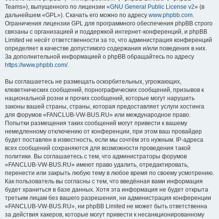
Teams»), выпущенного по лицензии «
GNU General Public License v2
» (в
дальнейшем «GPL»). Скачать его можно по адресу
www.phpbb.com
.
Ограничения лицензии GPL для программного обеспечения phpBB строго
связаны с организацией и поддержкой интернет-конференций, и phpBB
Limited не несёт ответственности за то, что администрация конференций
определяет в качестве допустимого содержания и/или поведения в них.
За дополнительной информацией о phpBB обращайтесь по адресу
https://www.phpbb.com/
.
Вы соглашаетесь не размещать оскорбительных, угрожающих,
клеветнических сообщений, порнографических сообщений, призывов к
национальной розни и прочих сообщений, которые могут нарушить
законы вашей страны, страны, которая предоставляет услуги хостинга
для форумов «FANCLUB-VW-BUS.RU» или международное право.
Попытки размещения таких сообщений могут привести к вашему
немедленному отключению от конференции, при этом ваш провайдер
будет поставлен в известность, если мы сочтём это нужным. IP-адреса
всех сообщений сохраняются для возможности проведения такой
политики. Вы соглашаетесь с тем, что администраторы форумов
«FANCLUB-VW-BUS.RU» имеют право удалить, отредактировать,
перенести или закрыть любую тему в любое время по своему усмотрению.
Как пользователь вы согласны с тем, что введённая вами информация
будет храниться в базе данных. Хотя эта информация не будет открыта
третьим лицам без вашего разрешения, ни администрация конференции
«FANCLUB-VW-BUS.RU», ни phpBB Limited не может быть ответственна
за действия хакеров, которые могут привести к несанкционированному