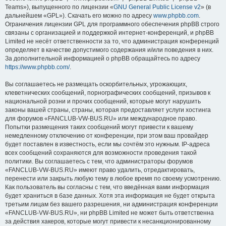
Teams»), выпущенного по лицензии «
GNU General Public License v2
» (в
дальнейшем «GPL»). Скачать его можно по адресу
www.phpbb.com
.
Ограничения лицензии GPL для программного обеспечения phpBB строго
связаны с организацией и поддержкой интернет-конференций, и phpBB
Limited не несёт ответственности за то, что администрация конференций
определяет в качестве допустимого содержания и/или поведения в них.
За дополнительной информацией о phpBB обращайтесь по адресу
https://www.phpbb.com/
.
Вы соглашаетесь не размещать оскорбительных, угрожающих,
клеветнических сообщений, порнографических сообщений, призывов к
национальной розни и прочих сообщений, которые могут нарушить
законы вашей страны, страны, которая предоставляет услуги хостинга
для форумов «FANCLUB-VW-BUS.RU» или международное право.
Попытки размещения таких сообщений могут привести к вашему
немедленному отключению от конференции, при этом ваш провайдер
будет поставлен в известность, если мы сочтём это нужным. IP-адреса
всех сообщений сохраняются для возможности проведения такой
политики. Вы соглашаетесь с тем, что администраторы форумов
«FANCLUB-VW-BUS.RU» имеют право удалить, отредактировать,
перенести или закрыть любую тему в любое время по своему усмотрению.
Как пользователь вы согласны с тем, что введённая вами информация
будет храниться в базе данных. Хотя эта информация не будет открыта
третьим лицам без вашего разрешения, ни администрация конференции
«FANCLUB-VW-BUS.RU», ни phpBB Limited не может быть ответственна
за действия хакеров, которые могут привести к несанкционированному