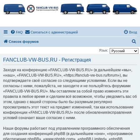
FAQ
Связаться с администрацией
Вход
П
Список форумов
о
Язык:
и
FANCLUB-VW-BUS.RU - Регистрация
с
Заходя на конференцию «FANCLUB-VW-BUS.RU» (в дальнейшем «мы»,
к
«наш», «FANCLUB-VW-BUS.RU», «https://fanclub-vw-bus.ru/forum»), вы
подтверждаете своё согласие со следующими условиями. Если вы не
согласны с ними, пожалуйста, не заходите и не пользуйтесь форумами
«FANCLUB-VW-BUS.RU». Мы оставляем за собой право изменять эти
правила в любое время и сделаем всё возможное, чтобы уведомить вас об
этом, однако с вашей стороны было бы разумным регулярно
просматривать этот текст на предмет изменений, так как использование
конференции «FANCLUB-VW-BUS.RU» после обновления/исправления
условий означает ваше согласие с ними.
Наши форумы работают под управлением программного обеспечения
для создания конференций phpBB (в дальнейшем «они», «программное
обеспечение phpBB», «www.phpbb.com», «phpBB Limited», «phpBB