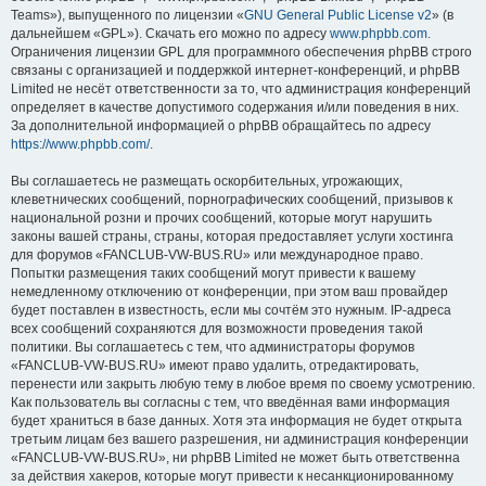
Teams»), выпущенного по лицензии «
GNU General Public License v2
» (в
дальнейшем «GPL»). Скачать его можно по адресу
www.phpbb.com
.
Ограничения лицензии GPL для программного обеспечения phpBB строго
связаны с организацией и поддержкой интернет-конференций, и phpBB
Limited не несёт ответственности за то, что администрация конференций
определяет в качестве допустимого содержания и/или поведения в них.
За дополнительной информацией о phpBB обращайтесь по адресу
https://www.phpbb.com/
.
Вы соглашаетесь не размещать оскорбительных, угрожающих,
клеветнических сообщений, порнографических сообщений, призывов к
национальной розни и прочих сообщений, которые могут нарушить
законы вашей страны, страны, которая предоставляет услуги хостинга
для форумов «FANCLUB-VW-BUS.RU» или международное право.
Попытки размещения таких сообщений могут привести к вашему
немедленному отключению от конференции, при этом ваш провайдер
будет поставлен в известность, если мы сочтём это нужным. IP-адреса
всех сообщений сохраняются для возможности проведения такой
политики. Вы соглашаетесь с тем, что администраторы форумов
«FANCLUB-VW-BUS.RU» имеют право удалить, отредактировать,
перенести или закрыть любую тему в любое время по своему усмотрению.
Как пользователь вы согласны с тем, что введённая вами информация
будет храниться в базе данных. Хотя эта информация не будет открыта
третьим лицам без вашего разрешения, ни администрация конференции
«FANCLUB-VW-BUS.RU», ни phpBB Limited не может быть ответственна
за действия хакеров, которые могут привести к несанкционированному