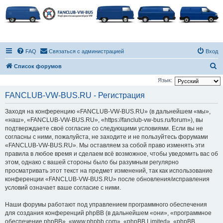
FAQ
Связаться с администрацией
Вход
П
Список форумов
о
Язык:
и
FANCLUB-VW-BUS.RU - Регистрация
с
Заходя на конференцию «FANCLUB-VW-BUS.RU» (в дальнейшем «мы»,
к
«наш», «FANCLUB-VW-BUS.RU», «https://fanclub-vw-bus.ru/forum»), вы
подтверждаете своё согласие со следующими условиями. Если вы не
согласны с ними, пожалуйста, не заходите и не пользуйтесь форумами
«FANCLUB-VW-BUS.RU». Мы оставляем за собой право изменять эти
правила в любое время и сделаем всё возможное, чтобы уведомить вас об
этом, однако с вашей стороны было бы разумным регулярно
просматривать этот текст на предмет изменений, так как использование
конференции «FANCLUB-VW-BUS.RU» после обновления/исправления
условий означает ваше согласие с ними.
Наши форумы работают под управлением программного обеспечения
для создания конференций phpBB (в дальнейшем «они», «программное
обеспечение phpBB», «www.phpbb.com», «phpBB Limited», «phpBB