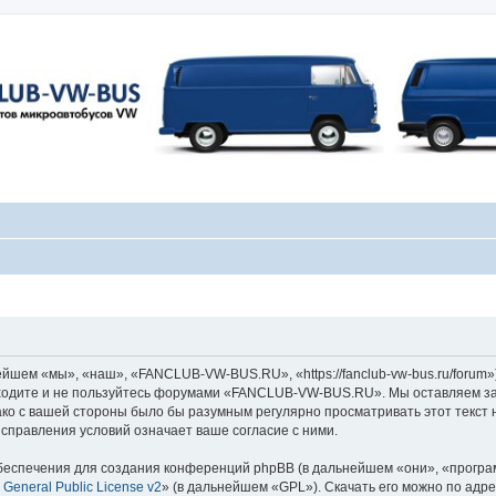
ем «мы», «наш», «FANCLUB-VW-BUS.RU», «https://fanclub-vw-bus.ru/forum»)
заходите и не пользуйтесь форумами «FANCLUB-VW-BUS.RU». Мы оставляем за
ако с вашей стороны было бы разумным регулярно просматривать этот текст 
равления условий означает ваше согласие с ними.
еспечения для создания конференций phpBB (в дальнейшем «они», «програ
General Public License v2
» (в дальнейшем «GPL»). Скачать его можно по адр