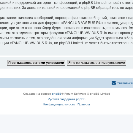
зацией и поддержкой интернет-конференций, и phpBB Limited не несёт ответ
ведения в них. За дополнительной информацией о phpBB обращайтесь по адр
их, клеветнических сообщений, порнографических сообщений, призывов к на
авляет услуги хостинга для форумов «FANCLUB-VW-BUS.RU» или международ
ии, при этом ваш провайдер будет поставлен в известность, если мы сочтём
ь с тем, что администраторы форумов «FANCLUB-VW-BUS.RU» имеют право уд
ль вы согласны с тем, что введённая вами информация будет храниться в ба
ции «FANCLUB-VW-BUS.RU», ни phpBB Limited не может быть ответственна за
Связаться
Создано на основе
phpBB
® Forum Software © phpBB Limited
Русская поддержка phpBB
Конфиденциальность
|
Правила