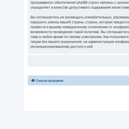
программного обеспечения phpBB строго связаны с органи
определяет в качестве допустимого содержания и/или по
Вы соглашаетесь не размещать оскорбительных, угрожающ
нарушить законы вашей страны, страны, которая предост
привести к вашему немедленному отключению от конференц
возможности проведения такой политики. Вы соглашаетес
тему в любое время по своему усмотрению. Как пользовате
лицам без вашего разрешения, ни администрация конферен
несанкционированному доступу к ней.
Список форумов