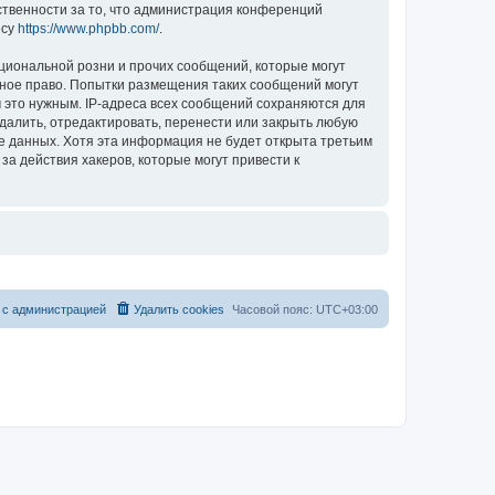
ственности за то, что администрация конференций
есу
https://www.phpbb.com/
.
циональной розни и прочих сообщений, которые могут
ное право. Попытки размещения таких сообщений могут
 это нужным. IP-адреса всех сообщений сохраняются для
алить, отредактировать, перенести или закрыть любую
зе данных. Хотя эта информация не будет открыта третьим
 действия хакеров, которые могут привести к
 с администрацией
Удалить cookies
Часовой пояс:
UTC+03:00