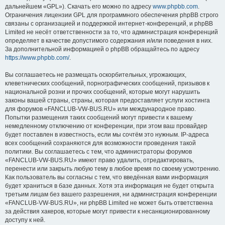
дальнейшем «GPL»). Скачать его можно по адресу
www.phpbb.com
.
Ограничения лицензии GPL для программного обеспечения phpBB строго
связаны с организацией и поддержкой интернет-конференций, и phpBB
Limited не несёт ответственности за то, что администрация конференций
определяет в качестве допустимого содержания и/или поведения в них.
За дополнительной информацией о phpBB обращайтесь по адресу
https://www.phpbb.com/
.
Вы соглашаетесь не размещать оскорбительных, угрожающих,
клеветнических сообщений, порнографических сообщений, призывов к
национальной розни и прочих сообщений, которые могут нарушить
законы вашей страны, страны, которая предоставляет услуги хостинга
для форумов «FANCLUB-VW-BUS.RU» или международное право.
Попытки размещения таких сообщений могут привести к вашему
немедленному отключению от конференции, при этом ваш провайдер
будет поставлен в известность, если мы сочтём это нужным. IP-адреса
всех сообщений сохраняются для возможности проведения такой
политики. Вы соглашаетесь с тем, что администраторы форумов
«FANCLUB-VW-BUS.RU» имеют право удалить, отредактировать,
перенести или закрыть любую тему в любое время по своему усмотрению.
Как пользователь вы согласны с тем, что введённая вами информация
будет храниться в базе данных. Хотя эта информация не будет открыта
третьим лицам без вашего разрешения, ни администрация конференции
«FANCLUB-VW-BUS.RU», ни phpBB Limited не может быть ответственна
за действия хакеров, которые могут привести к несанкционированному
доступу к ней.