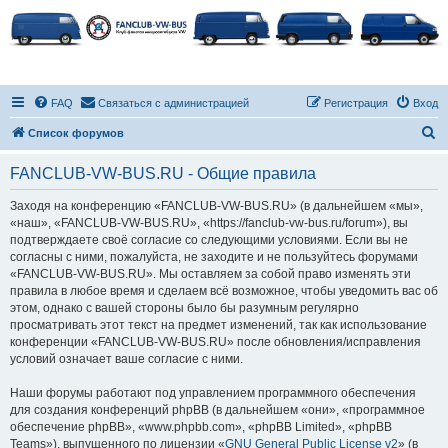
FAQ
Связаться с администрацией
Регистрация
Вход
П
Список форумов
о
FANCLUB-VW-BUS.RU - Общие правила
и
с
Заходя на конференцию «FANCLUB-VW-BUS.RU» (в дальнейшем «мы»,
«наш», «FANCLUB-VW-BUS.RU», «https://fanclub-vw-bus.ru/forum»), вы
к
подтверждаете своё согласие со следующими условиями. Если вы не
согласны с ними, пожалуйста, не заходите и не пользуйтесь форумами
«FANCLUB-VW-BUS.RU». Мы оставляем за собой право изменять эти
правила в любое время и сделаем всё возможное, чтобы уведомить вас об
этом, однако с вашей стороны было бы разумным регулярно
просматривать этот текст на предмет изменений, так как использование
конференции «FANCLUB-VW-BUS.RU» после обновления/исправления
условий означает ваше согласие с ними.
Наши форумы работают под управлением программного обеспечения
для создания конференций phpBB (в дальнейшем «они», «программное
обеспечение phpBB», «www.phpbb.com», «phpBB Limited», «phpBB
Teams»), выпущенного по лицензии «
GNU General Public License v2
» (в