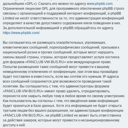
дальнейшем «GPL»). Скачать его можно по адресу
www.phpbb.com
.
Ограничения лицензии GPL для программного обеспечения phpBB строго
связаны с организацией и поддержкой интернет-конференций, и phpBB
Limited не несёт ответственности за то, что администрация конференций
определяет в качестве допустимого содержания и/или поведения в них.
За дополнительной информацией о phpBB обращайтесь по адресу
https://www.phpbb.com/
.
Вы соглашаетесь не размещать оскорбительных, угрожающих,
клеветнических сообщений, порнографических сообщений, призывов к
национальной розни и прочих сообщений, которые могут нарушить
законы вашей страны, страны, которая предоставляет услуги хостинга
для форумов «FANCLUB-VW-BUS.RU» или международное право.
Попытки размещения таких сообщений могут привести к вашему
немедленному отключению от конференции, при этом ваш провайдер
будет поставлен в известность, если мы сочтём это нужным. IP-адреса
всех сообщений сохраняются для возможности проведения такой
политики. Вы соглашаетесь с тем, что администраторы форумов
«FANCLUB-VW-BUS.RU» имеют право удалить, отредактировать,
перенести или закрыть любую тему в любое время по своему усмотрению.
Как пользователь вы согласны с тем, что введённая вами информация
будет храниться в базе данных. Хотя эта информация не будет открыта
третьим лицам без вашего разрешения, ни администрация конференции
«FANCLUB-VW-BUS.RU», ни phpBB Limited не может быть ответственна
за действия хакеров, которые могут привести к несанкционированному
доступу к ней.