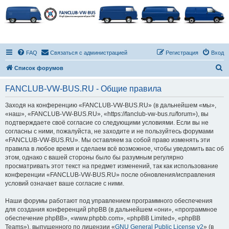
FAQ
Связаться с администрацией
Регистрация
Вход
П
Список форумов
о
FANCLUB-VW-BUS.RU - Общие правила
и
с
Заходя на конференцию «FANCLUB-VW-BUS.RU» (в дальнейшем «мы»,
«наш», «FANCLUB-VW-BUS.RU», «https://fanclub-vw-bus.ru/forum»), вы
к
подтверждаете своё согласие со следующими условиями. Если вы не
согласны с ними, пожалуйста, не заходите и не пользуйтесь форумами
«FANCLUB-VW-BUS.RU». Мы оставляем за собой право изменять эти
правила в любое время и сделаем всё возможное, чтобы уведомить вас об
этом, однако с вашей стороны было бы разумным регулярно
просматривать этот текст на предмет изменений, так как использование
конференции «FANCLUB-VW-BUS.RU» после обновления/исправления
условий означает ваше согласие с ними.
Наши форумы работают под управлением программного обеспечения
для создания конференций phpBB (в дальнейшем «они», «программное
обеспечение phpBB», «www.phpbb.com», «phpBB Limited», «phpBB
Teams»), выпущенного по лицензии «
GNU General Public License v2
» (в