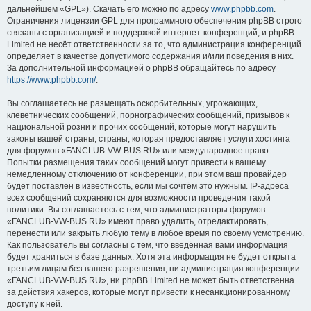
дальнейшем «GPL»). Скачать его можно по адресу
www.phpbb.com
.
Ограничения лицензии GPL для программного обеспечения phpBB строго
связаны с организацией и поддержкой интернет-конференций, и phpBB
Limited не несёт ответственности за то, что администрация конференций
определяет в качестве допустимого содержания и/или поведения в них.
За дополнительной информацией о phpBB обращайтесь по адресу
https://www.phpbb.com/
.
Вы соглашаетесь не размещать оскорбительных, угрожающих,
клеветнических сообщений, порнографических сообщений, призывов к
национальной розни и прочих сообщений, которые могут нарушить
законы вашей страны, страны, которая предоставляет услуги хостинга
для форумов «FANCLUB-VW-BUS.RU» или международное право.
Попытки размещения таких сообщений могут привести к вашему
немедленному отключению от конференции, при этом ваш провайдер
будет поставлен в известность, если мы сочтём это нужным. IP-адреса
всех сообщений сохраняются для возможности проведения такой
политики. Вы соглашаетесь с тем, что администраторы форумов
«FANCLUB-VW-BUS.RU» имеют право удалить, отредактировать,
перенести или закрыть любую тему в любое время по своему усмотрению.
Как пользователь вы согласны с тем, что введённая вами информация
будет храниться в базе данных. Хотя эта информация не будет открыта
третьим лицам без вашего разрешения, ни администрация конференции
«FANCLUB-VW-BUS.RU», ни phpBB Limited не может быть ответственна
за действия хакеров, которые могут привести к несанкционированному
доступу к ней.