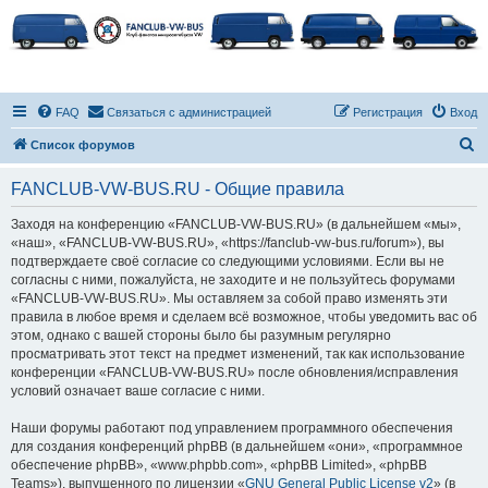
FAQ
Связаться с администрацией
Регистрация
Вход
П
Список форумов
о
FANCLUB-VW-BUS.RU - Общие правила
и
с
Заходя на конференцию «FANCLUB-VW-BUS.RU» (в дальнейшем «мы»,
«наш», «FANCLUB-VW-BUS.RU», «https://fanclub-vw-bus.ru/forum»), вы
к
подтверждаете своё согласие со следующими условиями. Если вы не
согласны с ними, пожалуйста, не заходите и не пользуйтесь форумами
«FANCLUB-VW-BUS.RU». Мы оставляем за собой право изменять эти
правила в любое время и сделаем всё возможное, чтобы уведомить вас об
этом, однако с вашей стороны было бы разумным регулярно
просматривать этот текст на предмет изменений, так как использование
конференции «FANCLUB-VW-BUS.RU» после обновления/исправления
условий означает ваше согласие с ними.
Наши форумы работают под управлением программного обеспечения
для создания конференций phpBB (в дальнейшем «они», «программное
обеспечение phpBB», «www.phpbb.com», «phpBB Limited», «phpBB
Teams»), выпущенного по лицензии «
GNU General Public License v2
» (в