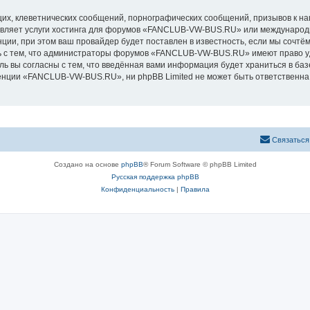
их, клеветнических сообщений, порнографических сообщений, призывов к на
авляет услуги хостинга для форумов «FANCLUB-VW-BUS.RU» или международ
ии, при этом ваш провайдер будет поставлен в известность, если мы сочтём
ь с тем, что администраторы форумов «FANCLUB-VW-BUS.RU» имеют право уд
ль вы согласны с тем, что введённая вами информация будет храниться в ба
ции «FANCLUB-VW-BUS.RU», ни phpBB Limited не может быть ответственна за
Связаться
Создано на основе
phpBB
® Forum Software © phpBB Limited
Русская поддержка phpBB
Конфиденциальность
|
Правила