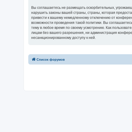
Вы соглашаетесь не размещать оскорбительных, угрожающ
нарушить законы вашей страны, страны, которая предост
привести к вашему немедленному отключению от конференц
возможности проведения такой политики. Вы соглашаетес
тему в любое время по своему усмотрению. Как пользовате
лицам без вашего разрешения, ни администрация конферен
несанкционированному доступу к ней.
Список форумов