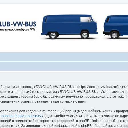
ем «мы», «наш», «FANCLUB-VW-BUS.RU», «https://fanclub-vw-bus.ru/forum»)
заходите и не пользуйтесь форумами «FANCLUB-VW-BUS.RU». Мы оставляем за
ако с вашей стороны было бы разумным регулярно просматривать этот текст 
равления условий означает ваше согласие с ними.
еспечения для создания конференций phpBB (в дальнейшем «они», «програ
General Public License v2
» (в дальнейшем «GPL»). Скачать его можно по адр
зацией и поддержкой интернет-конференций, и phpBB Limited не несёт ответ
ведения в них. За дополнительной информацией о phpBB обращайтесь по адр