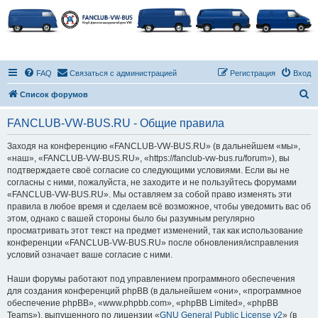
FAQ
Связаться с администрацией
Регистрация
Вход
П
Список форумов
о
FANCLUB-VW-BUS.RU - Общие правила
и
с
Заходя на конференцию «FANCLUB-VW-BUS.RU» (в дальнейшем «мы»,
«наш», «FANCLUB-VW-BUS.RU», «https://fanclub-vw-bus.ru/forum»), вы
к
подтверждаете своё согласие со следующими условиями. Если вы не
согласны с ними, пожалуйста, не заходите и не пользуйтесь форумами
«FANCLUB-VW-BUS.RU». Мы оставляем за собой право изменять эти
правила в любое время и сделаем всё возможное, чтобы уведомить вас об
этом, однако с вашей стороны было бы разумным регулярно
просматривать этот текст на предмет изменений, так как использование
конференции «FANCLUB-VW-BUS.RU» после обновления/исправления
условий означает ваше согласие с ними.
Наши форумы работают под управлением программного обеспечения
для создания конференций phpBB (в дальнейшем «они», «программное
обеспечение phpBB», «www.phpbb.com», «phpBB Limited», «phpBB
Teams»), выпущенного по лицензии «
GNU General Public License v2
» (в