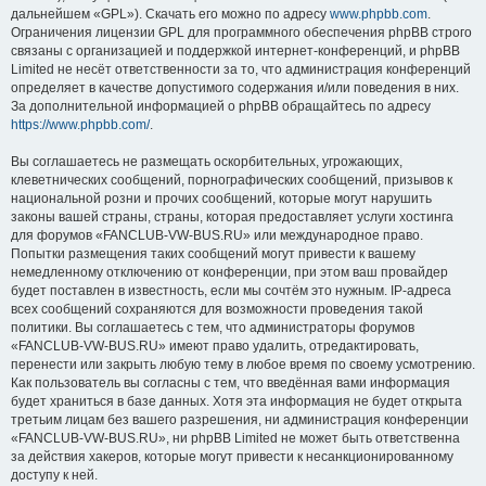
дальнейшем «GPL»). Скачать его можно по адресу
www.phpbb.com
.
Ограничения лицензии GPL для программного обеспечения phpBB строго
связаны с организацией и поддержкой интернет-конференций, и phpBB
Limited не несёт ответственности за то, что администрация конференций
определяет в качестве допустимого содержания и/или поведения в них.
За дополнительной информацией о phpBB обращайтесь по адресу
https://www.phpbb.com/
.
Вы соглашаетесь не размещать оскорбительных, угрожающих,
клеветнических сообщений, порнографических сообщений, призывов к
национальной розни и прочих сообщений, которые могут нарушить
законы вашей страны, страны, которая предоставляет услуги хостинга
для форумов «FANCLUB-VW-BUS.RU» или международное право.
Попытки размещения таких сообщений могут привести к вашему
немедленному отключению от конференции, при этом ваш провайдер
будет поставлен в известность, если мы сочтём это нужным. IP-адреса
всех сообщений сохраняются для возможности проведения такой
политики. Вы соглашаетесь с тем, что администраторы форумов
«FANCLUB-VW-BUS.RU» имеют право удалить, отредактировать,
перенести или закрыть любую тему в любое время по своему усмотрению.
Как пользователь вы согласны с тем, что введённая вами информация
будет храниться в базе данных. Хотя эта информация не будет открыта
третьим лицам без вашего разрешения, ни администрация конференции
«FANCLUB-VW-BUS.RU», ни phpBB Limited не может быть ответственна
за действия хакеров, которые могут привести к несанкционированному
доступу к ней.