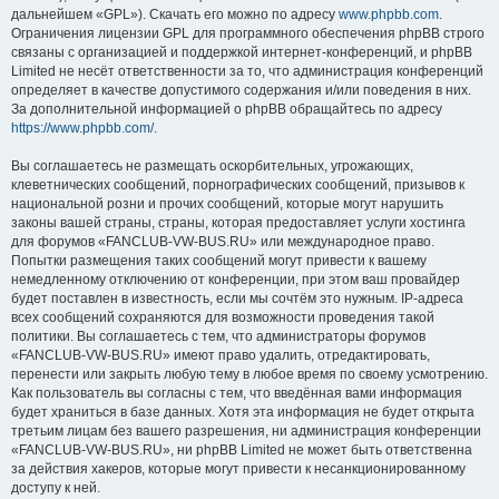
дальнейшем «GPL»). Скачать его можно по адресу
www.phpbb.com
.
Ограничения лицензии GPL для программного обеспечения phpBB строго
связаны с организацией и поддержкой интернет-конференций, и phpBB
Limited не несёт ответственности за то, что администрация конференций
определяет в качестве допустимого содержания и/или поведения в них.
За дополнительной информацией о phpBB обращайтесь по адресу
https://www.phpbb.com/
.
Вы соглашаетесь не размещать оскорбительных, угрожающих,
клеветнических сообщений, порнографических сообщений, призывов к
национальной розни и прочих сообщений, которые могут нарушить
законы вашей страны, страны, которая предоставляет услуги хостинга
для форумов «FANCLUB-VW-BUS.RU» или международное право.
Попытки размещения таких сообщений могут привести к вашему
немедленному отключению от конференции, при этом ваш провайдер
будет поставлен в известность, если мы сочтём это нужным. IP-адреса
всех сообщений сохраняются для возможности проведения такой
политики. Вы соглашаетесь с тем, что администраторы форумов
«FANCLUB-VW-BUS.RU» имеют право удалить, отредактировать,
перенести или закрыть любую тему в любое время по своему усмотрению.
Как пользователь вы согласны с тем, что введённая вами информация
будет храниться в базе данных. Хотя эта информация не будет открыта
третьим лицам без вашего разрешения, ни администрация конференции
«FANCLUB-VW-BUS.RU», ни phpBB Limited не может быть ответственна
за действия хакеров, которые могут привести к несанкционированному
доступу к ней.