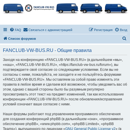
FAQ
Связаться с администрацией
Регистрация
Вход
П
Список форумов
о
FANCLUB-VW-BUS.RU - Общие правила
и
с
Заходя на конференцию «FANCLUB-VW-BUS.RU» (в дальнейшем «мы»,
«наш», «FANCLUB-VW-BUS.RU», «https://fanclub-vw-bus.ru/forum»), вы
к
подтверждаете своё согласие со следующими условиями. Если вы не
согласны с ними, пожалуйста, не заходите и не пользуйтесь форумами
«FANCLUB-VW-BUS.RU». Мы оставляем за собой право изменять эти
правила в любое время и сделаем всё возможное, чтобы уведомить вас об
этом, однако с вашей стороны было бы разумным регулярно
просматривать этот текст на предмет изменений, так как использование
конференции «FANCLUB-VW-BUS.RU» после обновления/исправления
условий означает ваше согласие с ними.
Наши форумы работают под управлением программного обеспечения
для создания конференций phpBB (в дальнейшем «они», «программное
обеспечение phpBB», «www.phpbb.com», «phpBB Limited», «phpBB
Teams»), выпущенного по лицензии «
GNU General Public License v2
» (в