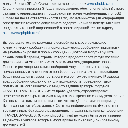
дальнейшем «GPL»). Скачать его можно по адресу
www.phpbb.com
.
Ограничения лицензии GPL для программного обеспечения phpBB строго
связаны с организацией и поддержкой интернет-конференций, и phpBB
Limited не несёт ответственности за то, что администрация конференций
определяет в качестве допустимого содержания и/или поведения в них.
За дополнительной информацией о phpBB обращайтесь по адресу
https://www.phpbb.com/
.
Вы соглашаетесь не размещать оскорбительных, угрожающих,
клеветнических сообщений, порнографических сообщений, призывов к
национальной розни и прочих сообщений, которые могут нарушить
законы вашей страны, страны, которая предоставляет услуги хостинга
для форумов «FANCLUB-VW-BUS.RU» или международное право.
Попытки размещения таких сообщений могут привести к вашему
немедленному отключению от конференции, при этом ваш провайдер
будет поставлен в известность, если мы сочтём это нужным. IP-адреса
всех сообщений сохраняются для возможности проведения такой
политики. Вы соглашаетесь с тем, что администраторы форумов
«FANCLUB-VW-BUS.RU» имеют право удалить, отредактировать,
перенести или закрыть любую тему в любое время по своему усмотрению.
Как пользователь вы согласны с тем, что введённая вами информация
будет храниться в базе данных. Хотя эта информация не будет открыта
третьим лицам без вашего разрешения, ни администрация конференции
«FANCLUB-VW-BUS.RU», ни phpBB Limited не может быть ответственна
за действия хакеров, которые могут привести к несанкционированному
доступу к ней.