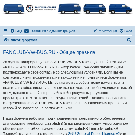
FAQ
Связаться с администрацией
Регистрация
Вход
П
Список форумов
о
FANCLUB-VW-BUS.RU - Общие правила
и
с
Заходя на конференцию «FANCLUB-VW-BUS.RU» (в дальнейшем «мы»,
«наш», «FANCLUB-VW-BUS.RU», «https://fanclub-vw-bus.ru/forum»), вы
к
подтверждаете своё согласие со следующими условиями. Если вы не
согласны с ними, пожалуйста, не заходите и не пользуйтесь форумами
«FANCLUB-VW-BUS.RU». Мы оставляем за собой право изменять эти
правила в любое время и сделаем всё возможное, чтобы уведомить вас об
этом, однако с вашей стороны было бы разумным регулярно
просматривать этот текст на предмет изменений, так как использование
конференции «FANCLUB-VW-BUS.RU» после обновления/исправления
условий означает ваше согласие с ними.
Наши форумы работают под управлением программного обеспечения
для создания конференций phpBB (в дальнейшем «они», «программное
обеспечение phpBB», «www.phpbb.com», «phpBB Limited», «phpBB
Teams»), выпущенного по лицензии «
GNU General Public License v2
» (в