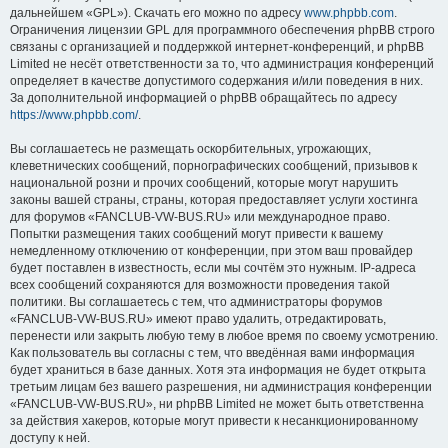
дальнейшем «GPL»). Скачать его можно по адресу
www.phpbb.com
.
Ограничения лицензии GPL для программного обеспечения phpBB строго
связаны с организацией и поддержкой интернет-конференций, и phpBB
Limited не несёт ответственности за то, что администрация конференций
определяет в качестве допустимого содержания и/или поведения в них.
За дополнительной информацией о phpBB обращайтесь по адресу
https://www.phpbb.com/
.
Вы соглашаетесь не размещать оскорбительных, угрожающих,
клеветнических сообщений, порнографических сообщений, призывов к
национальной розни и прочих сообщений, которые могут нарушить
законы вашей страны, страны, которая предоставляет услуги хостинга
для форумов «FANCLUB-VW-BUS.RU» или международное право.
Попытки размещения таких сообщений могут привести к вашему
немедленному отключению от конференции, при этом ваш провайдер
будет поставлен в известность, если мы сочтём это нужным. IP-адреса
всех сообщений сохраняются для возможности проведения такой
политики. Вы соглашаетесь с тем, что администраторы форумов
«FANCLUB-VW-BUS.RU» имеют право удалить, отредактировать,
перенести или закрыть любую тему в любое время по своему усмотрению.
Как пользователь вы согласны с тем, что введённая вами информация
будет храниться в базе данных. Хотя эта информация не будет открыта
третьим лицам без вашего разрешения, ни администрация конференции
«FANCLUB-VW-BUS.RU», ни phpBB Limited не может быть ответственна
за действия хакеров, которые могут привести к несанкционированному
доступу к ней.