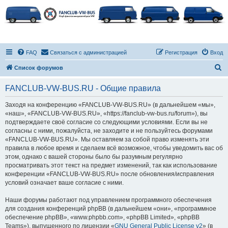
FAQ
Связаться с администрацией
Регистрация
Вход
П
Список форумов
о
FANCLUB-VW-BUS.RU - Общие правила
и
с
Заходя на конференцию «FANCLUB-VW-BUS.RU» (в дальнейшем «мы»,
«наш», «FANCLUB-VW-BUS.RU», «https://fanclub-vw-bus.ru/forum»), вы
к
подтверждаете своё согласие со следующими условиями. Если вы не
согласны с ними, пожалуйста, не заходите и не пользуйтесь форумами
«FANCLUB-VW-BUS.RU». Мы оставляем за собой право изменять эти
правила в любое время и сделаем всё возможное, чтобы уведомить вас об
этом, однако с вашей стороны было бы разумным регулярно
просматривать этот текст на предмет изменений, так как использование
конференции «FANCLUB-VW-BUS.RU» после обновления/исправления
условий означает ваше согласие с ними.
Наши форумы работают под управлением программного обеспечения
для создания конференций phpBB (в дальнейшем «они», «программное
обеспечение phpBB», «www.phpbb.com», «phpBB Limited», «phpBB
Teams»), выпущенного по лицензии «
GNU General Public License v2
» (в