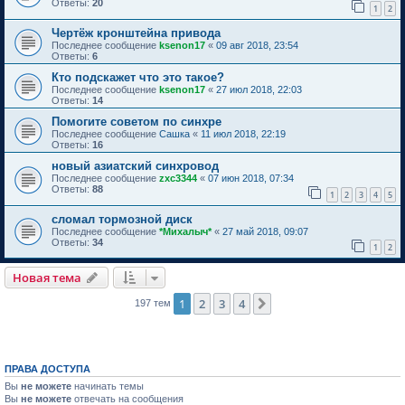
Ответы:
20
1
2
Чертёж кронштейна привода
Последнее сообщение
ksenon17
«
09 авг 2018, 23:54
Ответы:
6
Кто подскажет что это такое?
Последнее сообщение
ksenon17
«
27 июл 2018, 22:03
Ответы:
14
Помогите советом по синхре
Последнее сообщение
Сашка
«
11 июл 2018, 22:19
Ответы:
16
новый азиатский синхровод
Последнее сообщение
zxc3344
«
07 июн 2018, 07:34
Ответы:
88
1
2
3
4
5
cломал тормозной диск
Последнее сообщение
*Михалыч*
«
27 май 2018, 09:07
Ответы:
34
1
2
Новая тема
1
2
3
4
След.
197 тем
ПРАВА ДОСТУПА
Вы
не можете
начинать темы
Вы
не можете
отвечать на сообщения