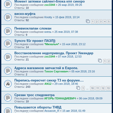
Момент затяжки сайлент-блока кпп синхро
Последнее сообщение
zxc3344
«
26 мар 2019, 09:26
Ответы:
10
виско-муфта
Последнее сообщение
Knotty
«
15 фев 2019, 10:14
Ответы:
92
1
2
3
4
5
Пневмоклапан сломан
Последнее сообщение
князь
«
25 янв 2019, 07:38
Ответы:
9
Syncro 91г проект ПАЗЛ))
Последнее сообщение
*Михалыч*
«
15 ноя 2018, 23:12
Ответы:
14
Восстановление недопривода. Проект Уикендер
Последнее сообщение
zxc3344
«
07 ноя 2018, 12:53
Ответы:
21
1
2
Адреса магазинов запчастей в Европе.
Последнее сообщение
Тихон Сергеевич
«
05 ноя 2018, 23:16
Ответы:
2
Перепись-пересчет синхр Т3 на форуме....
Последнее сообщение
AN12
«
29 сен 2018, 18:46
Ответы:
243
1
10
11
12
13
…
Срезан трос спидометра
Последнее сообщение
ИГОРЬ ГЕННАДИЕВИЧ
«
06 сен 2018, 09:09
Ответы:
10
Повышаются обороты ТНВД
Последнее сообщение
Assassin_R
«
15 авг 2018, 01:49