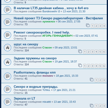
Ответы:
9
В наличае LT35 двойная кабина , хочу в 4х4 его
Последнее сообщение
Bundeswehr t3
«
13 ноя 2023, 21:30
Новий проект Т3 Синхро радиолаборатория - Вестфалия
Последнее сообщение
хухнилох
«
06 сен 2023, 17:05
Ответы:
73
1
2
3
4
Ремонт синхрокоробки. I need help.
Последнее сообщение
ИГОРЬ ГЕННАДИЕВИЧ
«
02 сен 2023, 07:41
Ответы:
5
шрус на синхру
Последнее сообщение
Стасон
«
09 апр 2023, 13:01
Ответы:
114
1
2
3
4
5
6
Задние пружины на синхро
Последнее сообщение
Стасон
«
19 дек 2021, 18:37
Ответы:
114
1
2
3
4
5
6
Разболтались фланцы кпп
Последнее сообщение
moiseev
«
18 дек 2021, 15:33
Ответы:
41
1
2
3
Синхро и водные преграды.
Последнее сообщение
Tchka.
«
17 дек 2021, 21:21
Ответы:
15
Зеркала от LT
Последнее сообщение
mixatttt
«
13 авг 2021, 15:43
Ответы:
47
1
2
3