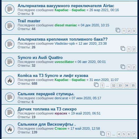
Альтернатива вакуумного переключателя Airtac
Последнее сообщение
Карабас - барабас
«
26 мар 2021, 00:16
Ответы:
9
Trail master
Последнее сообщение
diesel maniac
«
04 дек 2020, 10:15
Ответы:
44
1
2
3
Альтернатива крепления топливного бака??
Последнее сообщение
Vladislav-spb
«
12 авг 2020, 23:38
Ответы:
26
1
2
Syncro из Audi Quattro
Последнее сообщение
uvoscillator
«
06 авг 2020, 00:01
Ответы:
32
1
2
Колёса на T3 Syncro и лифт кузова
Последнее сообщение
Карабас - барабас
«
31 июл 2020, 11:07
Ответы:
688
1
32
33
34
35
…
Сальник передней ступицы.
Последнее сообщение
dencarat
«
07 июн 2020, 05:17
Ответы:
6
Датчик топлива на Т3 синхро
Последнее сообщение
юрасик
«
19 май 2020, 06:51
Ответы:
19
Сальники для Вискомуфты .
Последнее сообщение
Стасон
«
17 май 2020, 12:58
Ответы:
139
1
4
5
6
7
…