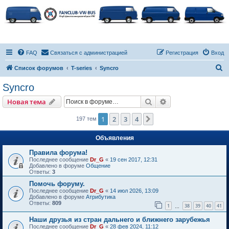
FAQ
Связаться с администрацией
Регистрация
Вход
П
Список форумов
T-series
Syncro
о
Syncro
и
Поиск
Расширенный пои
Новая тема
с
к
1
2
3
4
След.
197 тем
Объявления
Правила форума!
Последнее сообщение
Dr_G
«
19 сен 2017, 12:31
Добавлено в форуме
Общение
Ответы:
3
Помочь форуму.
Последнее сообщение
Dr_G
«
14 июл 2026, 13:09
Добавлено в форуме
Атрибутика
Ответы:
809
1
38
39
40
41
…
Наши друзья из стран дальнего и ближнего зарубежья
Последнее сообщение
Dr_G
«
28 фев 2024, 11:12