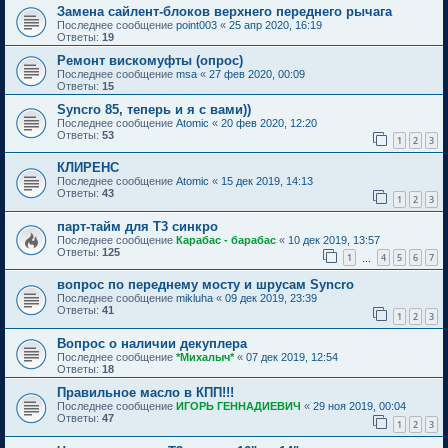
Замена сайлент-блоков верхнего переднего рычага
Последнее сообщение
point003
«
25 апр 2020, 16:19
Ответы:
19
Ремонт вискомуфты (опрос)
Последнее сообщение
msa
«
27 фев 2020, 00:09
Ответы:
15
Syncro 85, теперь и я с вами))
Последнее сообщение
Atomic
«
20 фев 2020, 12:20
Ответы:
53
1
2
3
КЛИРЕНС
Последнее сообщение
Atomic
«
15 дек 2019, 14:13
Ответы:
43
1
2
3
парт-тайм для Т3 синкро
Последнее сообщение
Карабас - барабас
«
10 дек 2019, 13:57
Ответы:
125
1
4
5
6
7
…
вопрос по переднему мосту и шрусам Syncro
Последнее сообщение
mikluha
«
09 дек 2019, 23:39
Ответы:
41
1
2
3
Вопрос о наличии декуплера
Последнее сообщение
*Михалыч*
«
07 дек 2019, 12:54
Ответы:
18
Правильное масло в КПП!!!
Последнее сообщение
ИГОРЬ ГЕННАДИЕВИЧ
«
29 ноя 2019, 00:04
Ответы:
47
1
2
3