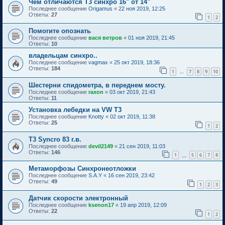
Чем отличаются Т3 синхро 16" от 14"
Последнее сообщение
Origamus
«
22 ноя 2019, 12:25
Ответы:
27
1
2
Помогите опознать
Последнее сообщение
вася ветров
«
01 ноя 2019, 21:45
Ответы:
10
владельцам синхро..
Последнее сообщение
vagmax
«
25 окт 2019, 18:36
Ответы:
184
1
7
8
9
10
…
Шестерни спидометра, в переднем мосту.
Последнее сообщение
raxon
«
03 окт 2019, 21:43
Ответы:
11
Установка лебедки на VW T3
Последнее сообщение
Knotty
«
02 окт 2019, 11:38
Ответы:
25
1
2
Т3 Syncro 83 г.в.
Последнее сообщение
devil2149
«
21 сен 2019, 11:03
Ответы:
146
1
5
6
7
8
…
Метаморфозы Синхронеотложки
Последнее сообщение
S.A.Y
«
16 сен 2019, 23:42
Ответы:
49
1
2
3
Датчик скорости электронный
Последнее сообщение
ksenon17
«
19 апр 2019, 12:09
Ответы:
22
1
2