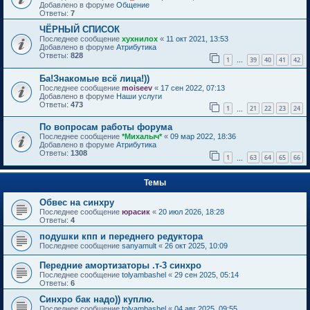
Добавлено в форуме
Общение
Ответы:
7
ЧЁРНЫЙ СПИСОК
Последнее сообщение
хухнилох
«
11 окт 2021, 13:53
Добавлено в форуме
Атрибутика
Ответы:
828
1
39
40
41
42
…
Ба!Знакомые всё лица!))
Последнее сообщение
moiseev
«
17 сен 2022, 07:13
Добавлено в форуме
Наши услуги
Ответы:
473
1
21
22
23
24
…
По вопросам работы форума
Последнее сообщение
*Михалыч*
«
09 мар 2022, 18:36
Добавлено в форуме
Атрибутика
Ответы:
1308
1
63
64
65
66
…
Темы
Обвес на синхру
Последнее сообщение
юрасик
«
20 июл 2026, 18:28
Ответы:
4
подушки кпп и переднего редуктора
Последнее сообщение
sanyamult
«
26 окт 2025, 10:09
Передние амортизаторы .т-3 синхро
Последнее сообщение
tolyambashel
«
29 сен 2025, 05:14
Ответы:
6
Синхро бак надо)) куплю.
Последнее сообщение
tolyambashel
«
04 авг 2025, 09:55