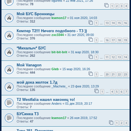
Последнее сообщение
ogurets
«
22 янв 2021, 17:26
Ответы:
78
1
2
3
4
Мой БУС Бронницы
Последнее сообщение
ksenon17
«
01 ноя 2020, 14:03
Ответы:
312
1
13
14
15
16
…
Кемпер Т2!!! Ничего подобного - Т3 ))
Последнее сообщение
zxc3344
«
31 окт 2020, 09:00
Ответы:
376
1
16
17
18
19
…
*Михалыч* БУС
Последнее сообщение
bit-bit-brit
«
31 мар 2020, 18:30
Ответы:
262
1
11
12
13
14
…
Мой Vanagon
Последнее сообщение
Gleb
«
15 мар 2020, 16:26
Ответы:
444
1
20
21
22
23
…
мой дока желток 1.7д
Последнее сообщение
_Machete_
«
23 фев 2020, 13:29
Ответы:
135
1
4
5
6
7
…
T2 Westfalia нашел наконец то!
Последнее сообщение
Anders
«
01 дек 2019, 20:17
Ответы:
7
БУСинка Т3
Последнее сообщение
ksenon17
«
26 ноя 2019, 17:52
Ответы:
47
1
2
3
Type 251, Пушистик