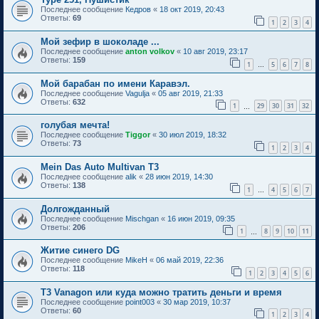
Последнее сообщение
Кедров
«
18 окт 2019, 20:43
Ответы:
69
1
2
3
4
Мой зефир в шоколаде ...
Последнее сообщение
anton volkov
«
10 авг 2019, 23:17
Ответы:
159
1
5
6
7
8
…
Мой барабан по имени Каравэл.
Последнее сообщение
Vagulja
«
05 авг 2019, 21:33
Ответы:
632
1
29
30
31
32
…
голубая мечта!
Последнее сообщение
Tiggor
«
30 июл 2019, 18:32
Ответы:
73
1
2
3
4
Mein Das Auto Multivan T3
Последнее сообщение
alik
«
28 июн 2019, 14:30
Ответы:
138
1
4
5
6
7
…
Долгожданный
Последнее сообщение
Mischgan
«
16 июн 2019, 09:35
Ответы:
206
1
8
9
10
11
…
Житие синего DG
Последнее сообщение
MikeH
«
06 май 2019, 22:36
Ответы:
118
1
2
3
4
5
6
Т3 Vanagon или куда можно тратить деньги и время
Последнее сообщение
point003
«
30 мар 2019, 10:37
Ответы:
60
1
2
3
4