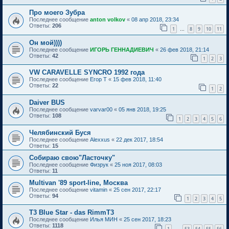
Про моего Зубра
Последнее сообщение
anton volkov
«
08 апр 2018, 23:34
Ответы:
206
1
8
9
10
11
…
Он мой))))
Последнее сообщение
ИГОРЬ ГЕННАДИЕВИЧ
«
26 фев 2018, 21:14
Ответы:
42
1
2
3
VW CARAVELLE SYNCRO 1992 года
Последнее сообщение
Eгор T
«
15 фев 2018, 11:40
Ответы:
22
1
2
Daiver BUS
Последнее сообщение
varvar00
«
05 янв 2018, 19:25
Ответы:
108
1
2
3
4
5
6
Челябинский Буся
Последнее сообщение
Alexxus
«
22 дек 2017, 18:54
Ответы:
15
Собираю свою"Ласточку"
Последнее сообщение
Физрук
«
25 ноя 2017, 08:03
Ответы:
11
Multivan '89 sport-line, Москва
Последнее сообщение
vitamin
«
25 сен 2017, 22:17
Ответы:
94
1
2
3
4
5
Т3 Blue Star - das RimmT3
Последнее сообщение
Илья МИН
«
25 сен 2017, 18:23
Ответы:
1118
1
53
54
55
56