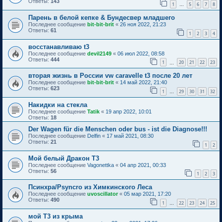
Ответы:
143
1
5
6
7
8
…
Парень в белой кепке & Бундесвер младшего
Последнее сообщение
bit-bit-brit
«
26 ноя 2022, 21:23
Ответы:
61
1
2
3
4
восстанавливаю t3
Последнее сообщение
devil2149
«
06 июл 2022, 08:58
Ответы:
444
1
20
21
22
23
…
вторая жизнь в России vw caravelle t3 после 20 лет
Последнее сообщение
bit-bit-brit
«
14 май 2022, 21:40
Ответы:
623
1
29
30
31
32
…
Накидки на стекла
Последнее сообщение
Tatik
«
19 апр 2022, 10:01
Ответы:
18
Der Wagen für die Menschen oder bus - ist die Diagnose!!!
Последнее сообщение
Delfin
«
17 май 2021, 08:30
Ответы:
21
1
2
Мой белый Дракон Т3
Последнее сообщение
Vagonettka
«
04 апр 2021, 00:33
Ответы:
56
1
2
3
Псинхра/Psyncro из Химкинского Леса
Последнее сообщение
uvoscillator
«
05 мар 2021, 17:20
Ответы:
490
1
22
23
24
25
…
мой Т3 из крыма