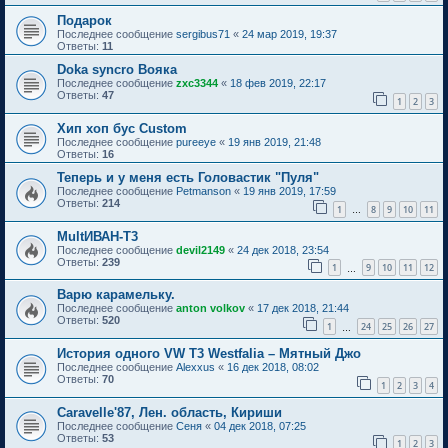
Подарок
Последнее сообщение
sergibus71
«
24 мар 2019, 19:37
Ответы:
11
Doka syncro Вояка
Последнее сообщение
zxc3344
«
18 фев 2019, 22:17
Ответы:
47
1
2
3
Хип хоп бус Custom
Последнее сообщение
pureeye
«
19 янв 2019, 21:48
Ответы:
16
Теперь и у меня есть Головастик "Пуля"
Последнее сообщение
Petmanson
«
19 янв 2019, 17:59
Ответы:
214
1
8
9
10
11
…
MultИВАН-T3
Последнее сообщение
devil2149
«
24 дек 2018, 23:54
Ответы:
239
1
9
10
11
12
…
Варю карамельку.
Последнее сообщение
anton volkov
«
17 дек 2018, 21:44
Ответы:
520
1
24
25
26
27
…
История одного VW T3 Westfalia – Мятный Джо
Последнее сообщение
Alexxus
«
16 дек 2018, 08:02
Ответы:
70
1
2
3
4
Caravelle'87, Лен. область, Кириши
Последнее сообщение
Сеня
«
04 дек 2018, 07:25
Ответы:
53
1
2
3