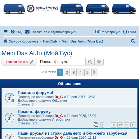
FAQ
Связаться с администрацией
Регистрация
Вход
П
Список форумов
FanClub
Mein Das Auto (Мой Бус)
о
Mein Das Auto (Мой Бус)
и
Поиск
Расширенный пои
Новая тема
с
к
1
2
3
4
5
След.
201 тема
Объявления
Правила форума!
Последнее сообщение
Dr_G
«
19 сен 2017, 12:31
Добавлено в форуме
Общение
Ответы:
3
Помочь форуму.
Последнее сообщение
Dr_G
«
14 июл 2026, 13:09
Добавлено в форуме
Атрибутика
Ответы:
809
1
38
39
40
41
…
Наши друзья из стран дальнего и ближнего зарубежья
Последнее сообщение
Dr_G
«
28 фев 2024, 11:12