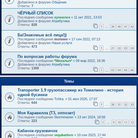
Добавлено в форуме
Общение
Ответы:
7
ЧЁРНЫЙ СПИСОК
Последнее сообщение
хухнилох
«
11 окт 2021, 13:53
Добавлено в форуме
Атрибутика
Ответы:
828
1
39
40
41
42
…
Ба!Знакомые всё лица!))
Последнее сообщение
moiseev
«
17 сен 2022, 07:13
Добавлено в форуме
Наши услуги
Ответы:
473
1
21
22
23
24
…
По вопросам работы форума
Последнее сообщение
*Михалыч*
«
09 мар 2022, 18:36
Добавлено в форуме
Атрибутика
Ответы:
1308
1
63
64
65
66
…
Темы
Transporter 1.9 грузопассажир из Томилино - история
одной бусинки
Последнее сообщение
Tchka.
«
01 июл 2026, 17:07
Ответы:
644
1
30
31
32
33
…
Моя Каравелла (T3, оппозит)
Последнее сообщение
Stormmaster
«
13 окт 2024, 18:56
Ответы:
223
1
9
10
11
12
…
Кабачок-грузовичок
Последнее сообщение
segakarbon
«
10 сен 2023, 17:44