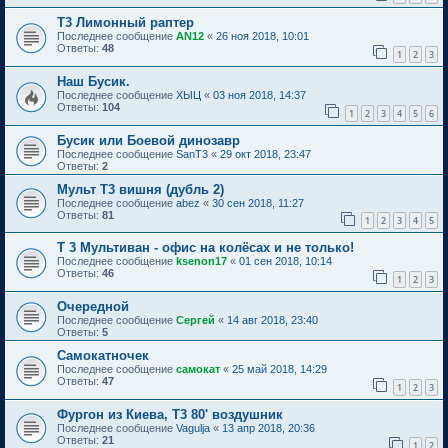
Т3 Лимонный раптер
Последнее сообщение
AN12
«
26 ноя 2018, 10:01
Ответы:
48
1
2
3
Наш Бусик.
Последнее сообщение
ХЫЦ
«
03 ноя 2018, 14:37
Ответы:
104
1
2
3
4
5
6
Бусик или Боевой динозавр
Последнее сообщение
SanT3
«
29 окт 2018, 23:47
Ответы:
2
Мульт Т3 вишня (дубль 2)
Последнее сообщение
abez
«
30 сен 2018, 11:27
Ответы:
81
1
2
3
4
5
Т 3 Мультиван - офис на колёсах и не только!
Последнее сообщение
ksenon17
«
01 сен 2018, 10:14
Ответы:
46
1
2
3
Очередной
Последнее сообщение
Сергей
«
14 авг 2018, 23:40
Ответы:
5
Самокатночек
Последнее сообщение
самокат
«
25 май 2018, 14:29
Ответы:
47
1
2
3
Фургон из Киева, Т3 80' воздушник
Последнее сообщение
Vagulja
«
13 апр 2018, 20:36
Ответы:
21
1
2