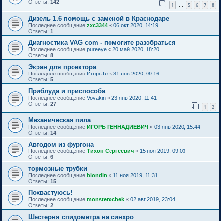
Ответы:
142
1
5
6
7
8
…
Дизель 1.6 помощь с заменой в Краснодаре
Последнее сообщение
zxc3344
«
06 окт 2020, 14:19
Ответы:
1
Диагностика VAG com - помогите разобраться
Последнее сообщение
pureeye
«
20 май 2020, 18:20
Ответы:
8
Экран для проектора
Последнее сообщение
ИгорьТе
«
31 янв 2020, 09:16
Ответы:
5
Приблуда и приспособа
Последнее сообщение
Vovakin
«
23 янв 2020, 11:41
Ответы:
27
1
2
Механическая пила
Последнее сообщение
ИГОРЬ ГЕННАДИЕВИЧ
«
03 янв 2020, 15:44
Ответы:
14
Автодом из фургона
Последнее сообщение
Тихон Сергеевич
«
15 ноя 2019, 09:03
Ответы:
6
тормозные трубки
Последнее сообщение
blondin
«
11 ноя 2019, 11:31
Ответы:
15
Похвастуюсь!
Последнее сообщение
monsterochek
«
02 авг 2019, 23:04
Ответы:
2
Шестерня спидометра на синхро