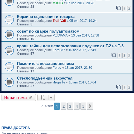
Последнее сообщение
М.Ю.В
«
07 ноя 2017, 20:28
Ответы:
28
1
2
Корзина сцепления и токарка
Последнее сообщение
Trali-Vali
«
05 окт 2017, 19:24
Ответы:
5
совет по сварке полуавтоматом
Последнее сообщение
РЕКЛАМА
«
13 сен 2017, 12:38
Ответы:
15
кронштейны для использования подушек от Г-2 на Т-3.
Последнее сообщение
Евген87
«
16 авг 2017, 22:49
Ответы:
57
1
2
3
Помогите с восстановлением
Последнее сообщение
Ferby
«
15 авг 2017, 21:30
Ответы:
17
Стеклоподъемник захрустел.
Последнее сообщение
ИгорьТе
«
10 авг 2017, 10:04
Ответы:
27
1
2
Новая тема
1
2
3
4
5
След.
214 тем
ПРАВА ДОСТУПА
Вы
не можете
начинать темы