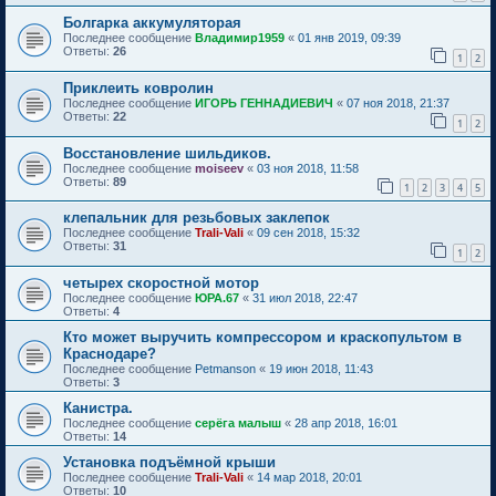
Болгарка аккумуляторая
Последнее сообщение
Владимир1959
«
01 янв 2019, 09:39
Ответы:
26
1
2
Приклеить ковролин
Последнее сообщение
ИГОРЬ ГЕННАДИЕВИЧ
«
07 ноя 2018, 21:37
Ответы:
22
1
2
Восстановление шильдиков.
Последнее сообщение
moiseev
«
03 ноя 2018, 11:58
Ответы:
89
1
2
3
4
5
клепальник для резьбовых заклепок
Последнее сообщение
Trali-Vali
«
09 сен 2018, 15:32
Ответы:
31
1
2
четырех скоростной мотор
Последнее сообщение
ЮРА.67
«
31 июл 2018, 22:47
Ответы:
4
Кто может выручить компрессором и краскопультом в
Краснодаре?
Последнее сообщение
Petmanson
«
19 июн 2018, 11:43
Ответы:
3
Канистра.
Последнее сообщение
серёга малыш
«
28 апр 2018, 16:01
Ответы:
14
Установка подъёмной крыши
Последнее сообщение
Trali-Vali
«
14 мар 2018, 20:01
Ответы:
10