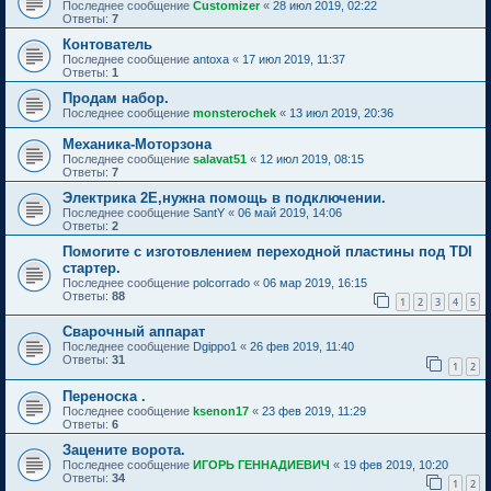
Последнее сообщение
Customizer
«
28 июл 2019, 02:22
Ответы:
7
Контователь
Последнее сообщение
antoxa
«
17 июл 2019, 11:37
Ответы:
1
Продам набор.
Последнее сообщение
monsterochek
«
13 июл 2019, 20:36
Механика-Моторзона
Последнее сообщение
salavat51
«
12 июл 2019, 08:15
Ответы:
7
Электрика 2Е,нужна помощь в подключении.
Последнее сообщение
SantY
«
06 май 2019, 14:06
Ответы:
2
Помогите с изготовлением переходной пластины под TDI
стартер.
Последнее сообщение
polcorrado
«
06 мар 2019, 16:15
Ответы:
88
1
2
3
4
5
Сварочный аппарат
Последнее сообщение
Dgippo1
«
26 фев 2019, 11:40
Ответы:
31
1
2
Переноска .
Последнее сообщение
ksenon17
«
23 фев 2019, 11:29
Ответы:
6
Зацените ворота.
Последнее сообщение
ИГОРЬ ГЕННАДИЕВИЧ
«
19 фев 2019, 10:20
Ответы:
34
1
2