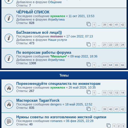
Добавлено в форуме
Общение
Ответы:
7
ЧЁРНЫЙ СПИСОК
Последнее сообщение
хухнилох
«
11 окт 2021, 13:53
Добавлено в форуме
Атрибутика
Ответы:
828
1
39
40
41
42
…
Ба!Знакомые всё лица!))
Последнее сообщение
moiseev
«
17 сен 2022, 07:13
Добавлено в форуме
Наши услуги
Ответы:
473
1
21
22
23
24
…
По вопросам работы форума
Последнее сообщение
*Михалыч*
«
09 мар 2022, 18:36
Добавлено в форуме
Атрибутика
Ответы:
1308
1
63
64
65
66
…
Темы
Порекомендуйте специалиста по инжекторам
Последнее сообщение
хухнилох
«
26 май 2026, 10:35
Ответы:
267
1
11
12
13
14
…
Мастерская TaganYorck
Последнее сообщение
dengers
«
18 май 2025, 12:52
Ответы:
835
1
39
40
41
42
…
Нужны советы по изготовлению жесткой сцепки
Последнее сообщение
romanes
«
06 фев 2025, 22:28
Ответы:
40
1
2
3