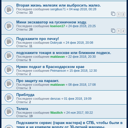
Вторая жизнь железяк или выбросить жалко.
Последнее сообщение
sergibus71
«
04 мар 2018, 00:28
Ответы:
33
1
2
Мини экскаватор на гусеничном ходу.
Последнее сообщение
ksenon17
«
24 фев 2018, 23:25
Ответы:
28
1
2
Подскажите про печку!
Последнее сообщение
Dobryak
«
24 фев 2018, 20:08
Ответы:
11
подскажите токаря в москве или ближнем подмск.
Последнее сообщение
maldavan
«
22 фев 2018, 20:30
Ответы:
9
Нужен подкат в Краснодарском крае
Последнее сообщение
Petmanson
«
15 фев 2018, 12:30
Ответы:
2
Про защиту на паразит.
Последнее сообщение
maldavan
«
08 фев 2018, 17:08
Ответы:
3
Приблуда
Последнее сообщение
denzas
«
01 фев 2018, 19:09
Ответы:
2
Телега
Последнее сообщение
Wasilich
«
24 ноя 2017, 00:22
Ответы:
19
Подскажите сервис (гараж мастера) в СПБ, чтобы были в
теме и не кривили морду от 30-летней машины.