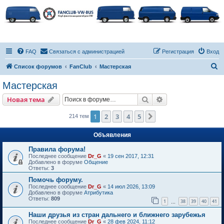
FAQ
Связаться с администрацией
Регистрация
Вход
П
Список форумов
FanClub
Мастерская
о
Мастерская
и
Поиск
Расширенный пои
Новая тема
с
к
1
2
3
4
5
След.
214 тем
Объявления
Правила форума!
Последнее сообщение
Dr_G
«
19 сен 2017, 12:31
Добавлено в форуме
Общение
Ответы:
3
Помочь форуму.
Последнее сообщение
Dr_G
«
14 июл 2026, 13:09
Добавлено в форуме
Атрибутика
Ответы:
809
1
38
39
40
41
…
Наши друзья из стран дальнего и ближнего зарубежья
Последнее сообщение
Dr_G
«
28 фев 2024, 11:12