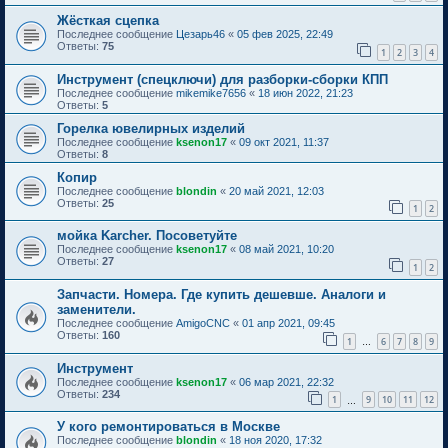
Жёсткая сцепка
Последнее сообщение
Цезарь46
«
05 фев 2025, 22:49
Ответы:
75
1
2
3
4
Инструмент (спецключи) для разборки-сборки КПП
Последнее сообщение
mikemike7656
«
18 июн 2022, 21:23
Ответы:
5
Горелка ювелирных изделий
Последнее сообщение
ksenon17
«
09 окт 2021, 11:37
Ответы:
8
Копир
Последнее сообщение
blondin
«
20 май 2021, 12:03
Ответы:
25
1
2
мойка Karcher. Посоветуйте
Последнее сообщение
ksenon17
«
08 май 2021, 10:20
Ответы:
27
1
2
Запчасти. Номера. Где купить дешевше. Аналоги и
заменители.
Последнее сообщение
AmigoCNC
«
01 апр 2021, 09:45
Ответы:
160
1
6
7
8
9
…
Инструмент
Последнее сообщение
ksenon17
«
06 мар 2021, 22:32
Ответы:
234
1
9
10
11
12
…
У кого ремонтироваться в Москве
Последнее сообщение
blondin
«
18 ноя 2020, 17:32