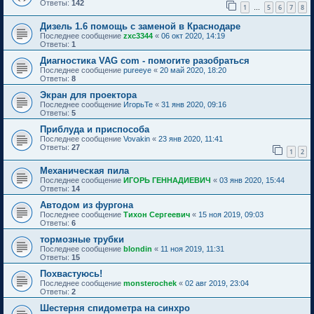
Ответы:
142
1
5
6
7
8
…
Дизель 1.6 помощь с заменой в Краснодаре
Последнее сообщение
zxc3344
«
06 окт 2020, 14:19
Ответы:
1
Диагностика VAG com - помогите разобраться
Последнее сообщение
pureeye
«
20 май 2020, 18:20
Ответы:
8
Экран для проектора
Последнее сообщение
ИгорьТе
«
31 янв 2020, 09:16
Ответы:
5
Приблуда и приспособа
Последнее сообщение
Vovakin
«
23 янв 2020, 11:41
Ответы:
27
1
2
Механическая пила
Последнее сообщение
ИГОРЬ ГЕННАДИЕВИЧ
«
03 янв 2020, 15:44
Ответы:
14
Автодом из фургона
Последнее сообщение
Тихон Сергеевич
«
15 ноя 2019, 09:03
Ответы:
6
тормозные трубки
Последнее сообщение
blondin
«
11 ноя 2019, 11:31
Ответы:
15
Похвастуюсь!
Последнее сообщение
monsterochek
«
02 авг 2019, 23:04
Ответы:
2
Шестерня спидометра на синхро