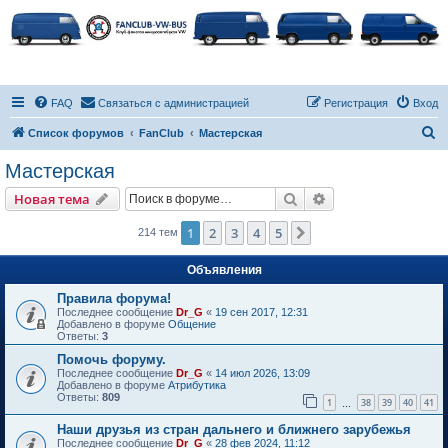
FAQ
Связаться с администрацией
Регистрация
Вход
П
Список форумов
FanClub
Мастерская
о
Мастерская
и
Поиск
Расширенный пои
Новая тема
с
к
1
2
3
4
5
След.
214 тем
Объявления
Правила форума!
Последнее сообщение
Dr_G
«
19 сен 2017, 12:31
Добавлено в форуме
Общение
Ответы:
3
Помочь форуму.
Последнее сообщение
Dr_G
«
14 июл 2026, 13:09
Добавлено в форуме
Атрибутика
Ответы:
809
1
38
39
40
41
…
Наши друзья из стран дальнего и ближнего зарубежья
Последнее сообщение
Dr_G
«
28 фев 2024, 11:12