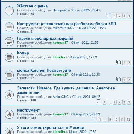
Жёсткая сцепка
Последнее сообщение
Цезарь46
«
05 фев 2025, 22:49
Ответы:
75
1
2
3
4
Инструмент (спецключи) для разборки-сборки КПП
Последнее сообщение
mikemike7656
«
18 июн 2022, 21:23
Ответы:
5
Горелка ювелирных изделий
Последнее сообщение
ksenon17
«
09 окт 2021, 11:37
Ответы:
8
Копир
Последнее сообщение
blondin
«
20 май 2021, 12:03
Ответы:
25
1
2
мойка Karcher. Посоветуйте
Последнее сообщение
ksenon17
«
08 май 2021, 10:20
Ответы:
27
1
2
Запчасти. Номера. Где купить дешевше. Аналоги и
заменители.
Последнее сообщение
AmigoCNC
«
01 апр 2021, 09:45
Ответы:
160
1
6
7
8
9
…
Инструмент
Последнее сообщение
ksenon17
«
06 мар 2021, 22:32
Ответы:
234
1
9
10
11
12
…
У кого ремонтироваться в Москве
Последнее сообщение
blondin
«
18 ноя 2020, 17:32