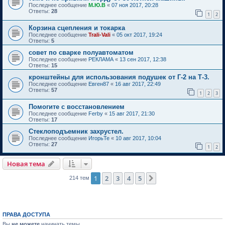
Последнее сообщение
М.Ю.В
«
07 ноя 2017, 20:28
Ответы:
28
1
2
Корзина сцепления и токарка
Последнее сообщение
Trali-Vali
«
05 окт 2017, 19:24
Ответы:
5
совет по сварке полуавтоматом
Последнее сообщение
РЕКЛАМА
«
13 сен 2017, 12:38
Ответы:
15
кронштейны для использования подушек от Г-2 на Т-3.
Последнее сообщение
Евген87
«
16 авг 2017, 22:49
Ответы:
57
1
2
3
Помогите с восстановлением
Последнее сообщение
Ferby
«
15 авг 2017, 21:30
Ответы:
17
Стеклоподъемник захрустел.
Последнее сообщение
ИгорьТе
«
10 авг 2017, 10:04
Ответы:
27
1
2
Новая тема
1
2
3
4
5
След.
214 тем
ПРАВА ДОСТУПА
Вы
не можете
начинать темы