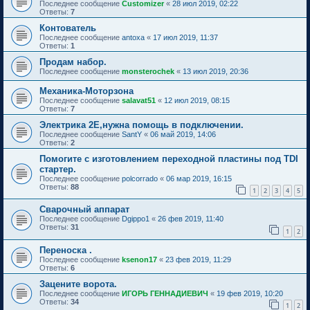
Последнее сообщение
Customizer
«
28 июл 2019, 02:22
Ответы:
7
Контователь
Последнее сообщение
antoxa
«
17 июл 2019, 11:37
Ответы:
1
Продам набор.
Последнее сообщение
monsterochek
«
13 июл 2019, 20:36
Механика-Моторзона
Последнее сообщение
salavat51
«
12 июл 2019, 08:15
Ответы:
7
Электрика 2Е,нужна помощь в подключении.
Последнее сообщение
SantY
«
06 май 2019, 14:06
Ответы:
2
Помогите с изготовлением переходной пластины под TDI
стартер.
Последнее сообщение
polcorrado
«
06 мар 2019, 16:15
Ответы:
88
1
2
3
4
5
Сварочный аппарат
Последнее сообщение
Dgippo1
«
26 фев 2019, 11:40
Ответы:
31
1
2
Переноска .
Последнее сообщение
ksenon17
«
23 фев 2019, 11:29
Ответы:
6
Зацените ворота.
Последнее сообщение
ИГОРЬ ГЕННАДИЕВИЧ
«
19 фев 2019, 10:20
Ответы:
34
1
2