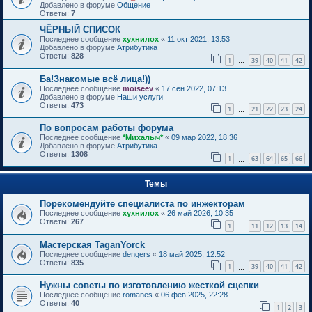
Добавлено в форуме
Общение
Ответы:
7
ЧЁРНЫЙ СПИСОК
Последнее сообщение
хухнилох
«
11 окт 2021, 13:53
Добавлено в форуме
Атрибутика
Ответы:
828
1
39
40
41
42
…
Ба!Знакомые всё лица!))
Последнее сообщение
moiseev
«
17 сен 2022, 07:13
Добавлено в форуме
Наши услуги
Ответы:
473
1
21
22
23
24
…
По вопросам работы форума
Последнее сообщение
*Михалыч*
«
09 мар 2022, 18:36
Добавлено в форуме
Атрибутика
Ответы:
1308
1
63
64
65
66
…
Темы
Порекомендуйте специалиста по инжекторам
Последнее сообщение
хухнилох
«
26 май 2026, 10:35
Ответы:
267
1
11
12
13
14
…
Мастерская TaganYorck
Последнее сообщение
dengers
«
18 май 2025, 12:52
Ответы:
835
1
39
40
41
42
…
Нужны советы по изготовлению жесткой сцепки
Последнее сообщение
romanes
«
06 фев 2025, 22:28
Ответы:
40
1
2
3