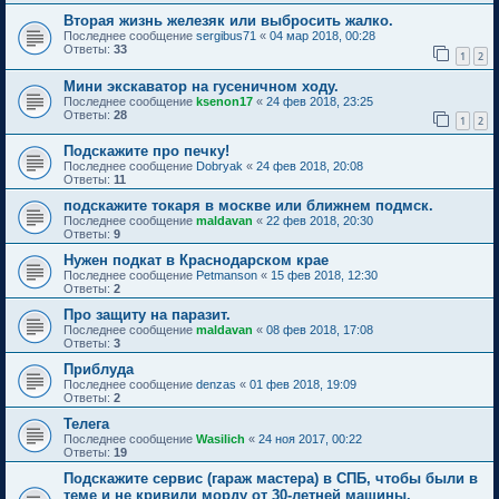
Вторая жизнь железяк или выбросить жалко.
Последнее сообщение
sergibus71
«
04 мар 2018, 00:28
Ответы:
33
1
2
Мини экскаватор на гусеничном ходу.
Последнее сообщение
ksenon17
«
24 фев 2018, 23:25
Ответы:
28
1
2
Подскажите про печку!
Последнее сообщение
Dobryak
«
24 фев 2018, 20:08
Ответы:
11
подскажите токаря в москве или ближнем подмск.
Последнее сообщение
maldavan
«
22 фев 2018, 20:30
Ответы:
9
Нужен подкат в Краснодарском крае
Последнее сообщение
Petmanson
«
15 фев 2018, 12:30
Ответы:
2
Про защиту на паразит.
Последнее сообщение
maldavan
«
08 фев 2018, 17:08
Ответы:
3
Приблуда
Последнее сообщение
denzas
«
01 фев 2018, 19:09
Ответы:
2
Телега
Последнее сообщение
Wasilich
«
24 ноя 2017, 00:22
Ответы:
19
Подскажите сервис (гараж мастера) в СПБ, чтобы были в
теме и не кривили морду от 30-летней машины.