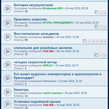
Болгарка аккумуляторая
Последнее сообщение
Владимир1959
«
01 янв 2019, 09:39
Ответы:
26
1
2
Приклеить ковролин
Последнее сообщение
ИГОРЬ ГЕННАДИЕВИЧ
«
07 ноя 2018, 21:37
Ответы:
22
1
2
Восстановление шильдиков.
Последнее сообщение
moiseev
«
03 ноя 2018, 11:58
Ответы:
89
1
2
3
4
5
клепальник для резьбовых заклепок
Последнее сообщение
Trali-Vali
«
09 сен 2018, 15:32
Ответы:
31
1
2
четырех скоростной мотор
Последнее сообщение
ЮРА.67
«
31 июл 2018, 22:47
Ответы:
4
Кто может выручить компрессором и краскопультом в
Краснодаре?
Последнее сообщение
Petmanson
«
19 июн 2018, 11:43
Ответы:
3
Канистра.
Последнее сообщение
серёга малыш
«
28 апр 2018, 16:01
Ответы:
14
Установка подъёмной крыши
Последнее сообщение
Trali-Vali
«
14 мар 2018, 20:01
Ответы:
10