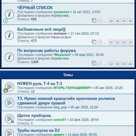
Ответы:
7
ЧЁРНЫЙ СПИСОК
Последнее сообщение
хухнилох
«
11 окт 2021, 13:53
Добавлено в форуме
Атрибутика
Ответы:
828
1
39
40
41
42
…
Ба!Знакомые всё лица!))
Последнее сообщение
moiseev
«
17 сен 2022, 07:13
Добавлено в форуме
Наши услуги
Ответы:
473
1
21
22
23
24
…
По вопросам работы форума
Последнее сообщение
*Михалыч*
«
09 мар 2022, 18:36
Добавлено в форуме
Атрибутика
Ответы:
1308
1
63
64
65
66
…
Темы
НУЖЕН руль Т-4 на Т-3
Последнее сообщение
ИГОРЬ ГЕННАДИЕВИЧ
«
05 авг 2026, 13:26
Ответы:
12
Т3. Нужен нижний кранштейн крепления роликов
сдвижной двери правой
Последнее сообщение
oleg_pop
«
05 авг 2026, 12:00
Щиток приборов.
Последнее сообщение
sonic67
«
16 фев 2026, 18:54
Ответы:
1
Трубы выпуска на DJ
Последнее сообщение
димич
«
14 фев 2026, 09:09