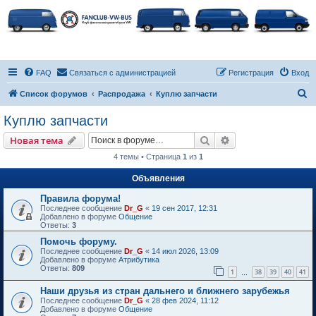
FAQ
Связаться с администрацией
Регистрация
Вход
П
Список форумов
Распродажа
Куплю запчасти
о
Куплю запчасти
и
Поиск
Расширенный пои
Новая тема
с
4 темы • Страница
1
из
1
к
Объявления
Правила форума!
Последнее сообщение
Dr_G
«
19 сен 2017, 12:31
Добавлено в форуме
Общение
Ответы:
3
Помочь форуму.
Последнее сообщение
Dr_G
«
14 июл 2026, 13:09
Добавлено в форуме
Атрибутика
Ответы:
809
1
38
39
40
41
…
Наши друзья из стран дальнего и ближнего зарубежья
Последнее сообщение
Dr_G
«
28 фев 2024, 11:12
Добавлено в форуме
Общение