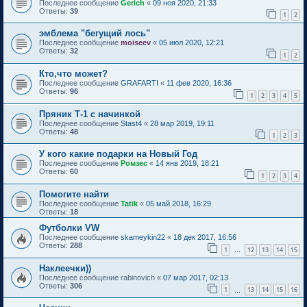
Последнее сообщение
Gerich
«
09 ноя 2020, 21:33
Ответы:
39
1
2
эмблема "бегущий лось"
Последнее сообщение
moiseev
«
05 июл 2020, 12:21
Ответы:
32
1
2
Кто,что может?
Последнее сообщение
GRAFARTI
«
11 фев 2020, 16:36
Ответы:
96
1
2
3
4
5
Пряник Т-1 с начинкой
Последнее сообщение
Stast4
«
28 мар 2019, 19:11
Ответы:
48
1
2
3
У кого какие подарки на Новый Год
Последнее сообщение
Ромзес
«
14 янв 2019, 18:21
Ответы:
60
1
2
3
4
Помогите найти
Последнее сообщение
Tatik
«
05 май 2018, 16:29
Ответы:
18
Футболки VW
Последнее сообщение
skameykin22
«
18 дек 2017, 16:56
Ответы:
288
1
12
13
14
15
…
Наклеечки))
Последнее сообщение
rabinovich
«
07 мар 2017, 02:13
Ответы:
306
1
13
14
15
16
…