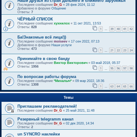
Наши друзья из стран дальнего и ближнего зарубежья
Последнее сообщение
Dr_G
«
28 фев 2024, 11:12
Добавлено в форуме
Общение
Ответы:
7
ЧЁРНЫЙ СПИСОК
Последнее сообщение
хухнилох
«
11 окт 2021, 13:53
Ответы:
828
1
39
40
41
42
…
Ба!Знакомые всё лица!))
Последнее сообщение
moiseev
«
17 сен 2022, 07:13
Добавлено в форуме
Наши услуги
Ответы:
473
1
21
22
23
24
…
Принимайте в свою банду
Последнее сообщение
Виктор Викторович
«
03 май 2018, 05:37
Ответы:
1956
1
95
96
97
98
…
По вопросам работы форума
Последнее сообщение
*Михалыч*
«
09 мар 2022, 18:36
Ответы:
1308
1
63
64
65
66
…
Темы
Приглашаем рекламодателей!
Последнее сообщение
Dr_G
«
25 май 2021, 11:48
Резервный telegramm канал
Последнее сообщение
Dr_G
«
02 дек 2020, 14:34
Ответы:
2
un SYNCRO наклейки