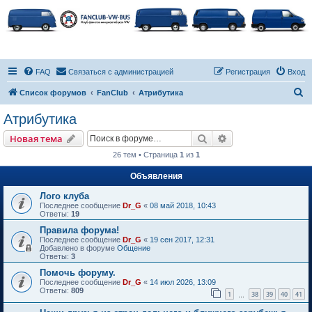
FAQ
Связаться с администрацией
Регистрация
Вход
П
Список форумов
FanClub
Атрибутика
о
Атрибутика
и
Поиск
Расширенный пои
Новая тема
с
26 тем • Страница
1
из
1
к
Объявления
Лого клуба
Последнее сообщение
Dr_G
«
08 май 2018, 10:43
Ответы:
19
Правила форума!
Последнее сообщение
Dr_G
«
19 сен 2017, 12:31
Добавлено в форуме
Общение
Ответы:
3
Помочь форуму.
Последнее сообщение
Dr_G
«
14 июл 2026, 13:09
Ответы:
809
1
38
39
40
41
…