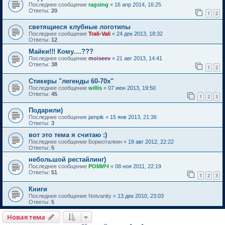
Последнее сообщение
ragsing
«
16 апр 2014, 16:25
Ответы:
20
1
2
светящиеся клубные логотипы
Последнее сообщение
Trali-Vali
«
24 дек 2013, 18:32
Ответы:
12
Майки!!! Кому....???
Последнее сообщение
moiseev
«
21 авг 2013, 14:41
Ответы:
38
1
2
Стикеры "легенды 60-70х"
Последнее сообщение
willis
«
07 июн 2013, 19:50
Ответы:
45
1
2
3
Подарили)
Последнее сообщение
jampik
«
15 янв 2013, 21:36
Ответы:
3
вот это тема я считаю :)
Последнее сообщение
Бормоталкин
«
18 авг 2012, 22:22
Ответы:
5
небольшой рестайлинг)
Последнее сообщение
РОМИЧ
«
08 ноя 2011, 22:19
Ответы:
51
1
2
3
Книги
Последнее сообщение
Notvanity
«
13 дек 2010, 23:03
Ответы:
5
Новая тема