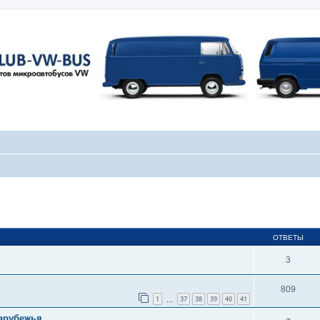
ширенный поиск
ОТВЕТЫ
3
809
1
37
38
39
40
41
…
зарубежья