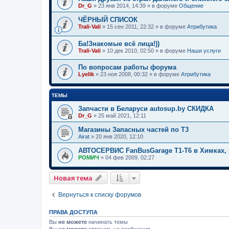
Dr_G
»
23 янв 2014, 14:39
» в форуме
Общение
ЧЁРНЫЙ СПИСОК
Trali-Vali
»
15 сен 2011, 22:32
» в форуме
Атрибутика
Ба!Знакомые всё лица!))
Trali-Vali
»
10 дек 2010, 02:50
» в форуме
Наши услуги
По вопросам работы форума
Lyelik
»
23 ноя 2008, 00:32
» в форуме
Атрибутика
ТЕМЫ
Запчасти в Беларуси autosup.by СКИДКА
Dr_G
»
25 май 2021, 12:11
Магазины Запасных частей по Т3
Airat
»
20 янв 2020, 12:10
АВТОСЕРВИС FanBusGarage Т1-Т6 в Химках, 
РОМИЧ
»
04 фев 2009, 02:27
Новая тема
Вернуться к списку форумов
ПРАВА ДОСТУПА
Вы
не можете
начинать темы
Вы
не можете
отвечать на сообщения