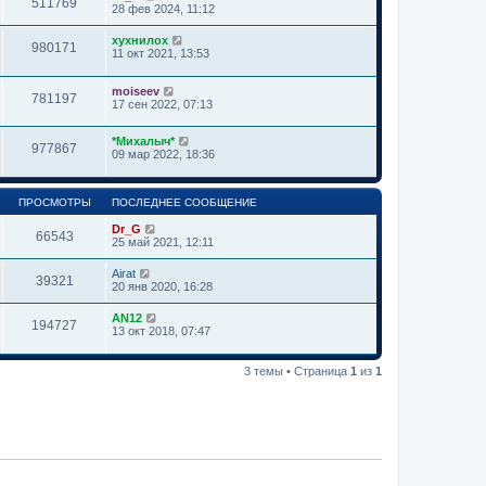
511769
28 фев 2024, 11:12
хухнилох
980171
11 окт 2021, 13:53
moiseev
781197
17 сен 2022, 07:13
*Михалыч*
977867
09 мар 2022, 18:36
ПРОСМОТРЫ
ПОСЛЕДНЕЕ СООБЩЕНИЕ
Dr_G
66543
25 май 2021, 12:11
Airat
39321
20 янв 2020, 16:28
AN12
194727
13 окт 2018, 07:47
3 темы • Страница
1
из
1