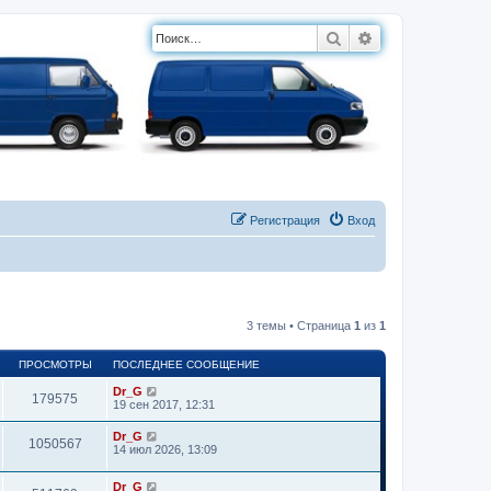
Поиск
Расширенный п
Регистрация
Вход
3 темы • Страница
1
из
1
ПРОСМОТРЫ
ПОСЛЕДНЕЕ СООБЩЕНИЕ
Dr_G
179575
19 сен 2017, 12:31
Dr_G
1050567
14 июл 2026, 13:09
Dr_G