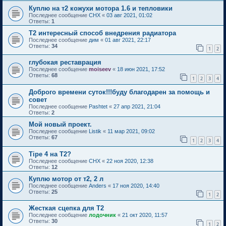
Куплю на т2 кожухи мотора 1.6 и тепловики
Последнее сообщение
CHX
«
03 авг 2021, 01:02
Ответы:
1
Т2 интересный способ внедрения радиатора
Последнее сообщение
дим
«
01 авг 2021, 22:17
Ответы:
34
1
2
глубокая реставрация
Последнее сообщение
moiseev
«
18 июн 2021, 17:52
Ответы:
68
1
2
3
4
Доброго времени суток!!!буду благодарен за помощь и
совет
Последнее сообщение
Pashtet
«
27 апр 2021, 21:04
Ответы:
2
Мой новый проект.
Последнее сообщение
Listik
«
11 мар 2021, 09:02
Ответы:
67
1
2
3
4
Tipe 4 на Т2?
Последнее сообщение
CHX
«
22 ноя 2020, 12:38
Ответы:
12
Куплю мотор от т2, 2 л
Последнее сообщение
Anders
«
17 ноя 2020, 14:40
Ответы:
25
1
2
Жесткая сцепка для Т2
Последнее сообщение
лодочник
«
21 окт 2020, 11:57
Ответы:
30
1
2