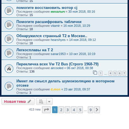
Ответы:
15
помогите восстановить мотор cj
Последнее сообщение
михалыч
«
30 ноя 2018, 00:16
Ответы:
15
Помогите расшифровать таблички
Последнее сообщение
vitamir
«
16 ноя 2018, 10:29
Ответы:
18
Обнаружился странный Т2 в Москве..
Последнее сообщение
hearshyes
«
14 ноя 2018, 09:12
Ответы:
18
Легкосплавы на Т 2
Последнее сообщение
sanar1953
«
10 окт 2018, 10:19
Ответы:
1
Перекличка всех Vw T2 Bus (Строго 1968-79)
Последнее сообщение
aircooled
«
06 окт 2018, 00:38
Ответы:
136
1
4
5
6
7
…
Имеет ли смысл делать шумоизоляцию в моторном
отсеке
Последнее сообщение
d.mon
«
23 авг 2018, 09:37
Ответы:
3
Новая тема
Страница
1
из
9
1
2
3
4
5
9
След.
413 тем
…