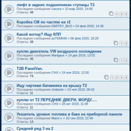
люфт в задних подшипниках ступицы Т2
Последнее сообщение
zacora
«
10 мар 2020, 14:00
Ответы:
49
1
2
3
Коробка СМ по частям на т2
Последнее сообщение
DMITRY_BUS
«
24 фев 2020, 14:38
Какой мотор? Ищу КПП
Последнее сообщение
poTEMKIN
«
06 фев 2020, 18:26
Ответы:
38
1
2
куплю двигатель VW воздушого охлождение
Последнее сообщение
Marigaux
«
14 дек 2019, 13:02
Ответы:
35
1
2
T2B PanelVan.
Последнее сообщение
CHX
«
24 ноя 2019, 12:00
Ответы:
74
1
2
3
4
Ищу чертежи багажника на крышу Т2
Последнее сообщение
zhdanek
«
13 ноя 2019, 08:42
Ответы:
11
куплю от Т2 ПЕРЕДНИЕ ДВЕРИ, МОРДУ.....
Последнее сообщение
CHX
«
28 окт 2019, 11:09
Ответы:
11
Указатель уровня топлива в баке на приборной панели
Последнее сообщение
Mack-L
«
10 сен 2019, 22:46
Ответы:
14
Средний ряд 3 на 2