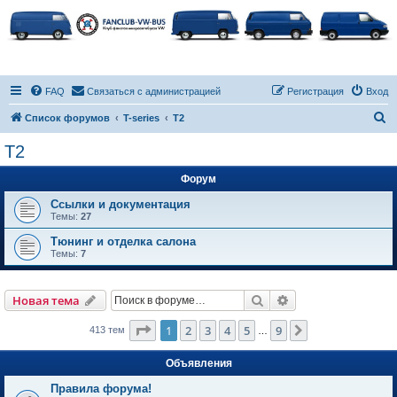
FAQ
Связаться с администрацией
Регистрация
Вход
П
Список форумов
T-series
T2
о
T2
и
Форум
с
к
Ссылки и документация
Темы:
27
Тюнинг и отделка салона
Темы:
7
Поиск
Расширенный пои
Новая тема
Страница
1
из
9
1
2
3
4
5
9
След.
413 тем
…
Объявления
Правила форума!