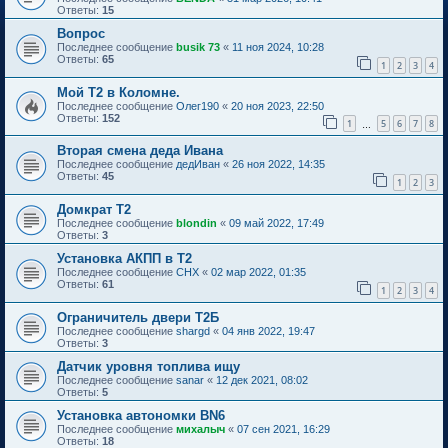
Ответы:
15
Вопрос
Последнее сообщение
busik 73
«
11 ноя 2024, 10:28
Ответы:
65
1
2
3
4
Мой Т2 в Коломне.
Последнее сообщение
Олег190
«
20 ноя 2023, 22:50
Ответы:
152
1
5
6
7
8
…
Вторая смена деда Ивана
Последнее сообщение
дедИван
«
26 ноя 2022, 14:35
Ответы:
45
1
2
3
Домкрат Т2
Последнее сообщение
blondin
«
09 май 2022, 17:49
Ответы:
3
Установка АКПП в Т2
Последнее сообщение
CHX
«
02 мар 2022, 01:35
Ответы:
61
1
2
3
4
Ограничитель двери Т2Б
Последнее сообщение
shargd
«
04 янв 2022, 19:47
Ответы:
3
Датчик уровня топлива ищу
Последнее сообщение
sanar
«
12 дек 2021, 08:02
Ответы:
5
Установка автономки BN6
Последнее сообщение
михалыч
«
07 сен 2021, 16:29
Ответы:
18