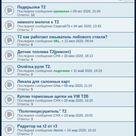
Подкрылки Т2
Последнее сообщение
хухнилох
«
09 окт 2020, 21:04
Ответы:
12
немного мелочи к Т2
Последнее сообщение
Серега679
«
04 авг 2020, 13:43
Ответы:
7
Т2 как работает омыватель лобового стекла?
Последнее сообщение
VAL.
«
12 июл 2020, 09:54
Ответы:
6
Датчик топлива Т2(ремонт)
Последнее сообщение
CHX
«
20 июн 2020, 18:13
Ответы:
4
Оплётка руля Т2.
Последнее сообщение
лодочник
«
11 май 2020, 19:29
Ответы:
2
Лекала для салонных карт
Последнее сообщение
Ghia
«
08 апр 2020, 11:10
Ответы:
5
Куплю тормозные щитки на VW T2B
Последнее сообщение
CHX
«
29 мар 2020, 10:25
Ответы:
3
"Полотенцесушитель" Т2
Последнее сообщение
CHX
«
23 мар 2020, 10:01
Ответы:
3
Редуктор на т2 от т3
Последнее сообщение
Atomic
«
16 мар 2020, 10:10
Ответы:
7