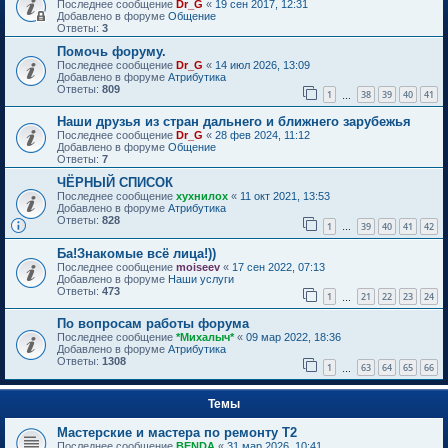
Последнее сообщение
Dr_G
«
19 сен 2017, 12:31
Добавлено в форуме
Общение
Ответы:
3
Помочь форуму.
Последнее сообщение
Dr_G
«
14 июл 2026, 13:09
Добавлено в форуме
Атрибутика
Ответы:
809
1
38
39
40
41
…
Наши друзья из стран дальнего и ближнего зарубежья
Последнее сообщение
Dr_G
«
28 фев 2024, 11:12
Добавлено в форуме
Общение
Ответы:
7
ЧЁРНЫЙ СПИСОК
Последнее сообщение
хухнилох
«
11 окт 2021, 13:53
Добавлено в форуме
Атрибутика
Ответы:
828
1
39
40
41
42
…
Ба!Знакомые всё лица!))
Последнее сообщение
moiseev
«
17 сен 2022, 07:13
Добавлено в форуме
Наши услуги
Ответы:
473
1
21
22
23
24
…
По вопросам работы форума
Последнее сообщение
*Михалыч*
«
09 мар 2022, 18:36
Добавлено в форуме
Атрибутика
Ответы:
1308
1
63
64
65
66
…
Темы
Мастерские и мастера по ремонту Т2
Последнее сообщение
BENDA
«
31 мар 2026, 10:41