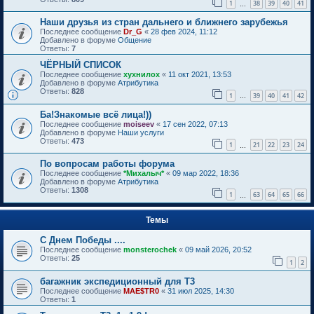
1
38
39
40
41
…
Наши друзья из стран дальнего и ближнего зарубежья
Последнее сообщение
Dr_G
«
28 фев 2024, 11:12
Добавлено в форуме
Общение
Ответы:
7
ЧЁРНЫЙ СПИСОК
Последнее сообщение
хухнилох
«
11 окт 2021, 13:53
Добавлено в форуме
Атрибутика
Ответы:
828
1
39
40
41
42
…
Ба!Знакомые всё лица!))
Последнее сообщение
moiseev
«
17 сен 2022, 07:13
Добавлено в форуме
Наши услуги
Ответы:
473
1
21
22
23
24
…
По вопросам работы форума
Последнее сообщение
*Михалыч*
«
09 мар 2022, 18:36
Добавлено в форуме
Атрибутика
Ответы:
1308
1
63
64
65
66
…
Темы
С Днем Победы ....
Последнее сообщение
monsterochek
«
09 май 2026, 20:52
Ответы:
25
1
2
багажник экспедиционный для Т3
Последнее сообщение
MAE$TR0
«
31 июл 2025, 14:30
Ответы:
1