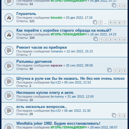
Последнее сообщение
ИГОРЬ ГЕННАДИЕВИЧ
«
04 дек 2022, 07:17
Ответы:
34
1
2
Глушитель
Последнее сообщение
blondin
«
03 дек 2022, 17:18
Ответы:
121
1
4
5
6
7
…
Как перейти с коробки старого образца на новый?
Последнее сообщение
ИГОРЬ ГЕННАДИЕВИЧ
«
18 окт 2022, 14:23
Ответы:
104
1
2
3
4
5
6
Ремонт часов из приборки
Последнее сообщение
romanes
«
12 окт 2022, 15:13
Ответы:
7
Разъемы датчиков
Последнее сообщение
юрасик
«
25 сен 2022, 08:08
Ответы:
40
1
2
3
Штучка в руле как бы ёе назвать. Но без нее очень плохо
Последнее сообщение
Куст22
«
05 сен 2022, 21:52
Ответы:
2
Неспешно куплю плиту и акпп.
Последнее сообщение
bn-kenny
«
31 авг 2022, 12:00
Ответы:
10
есть несколько вопросов..
Последнее сообщение
Куст22
«
06 авг 2022, 21:30
Ответы:
29
1
2
Westfalia joker 1982. Будем восстанавливать!
Последнее сообщение
ИГОРЬ ГЕННАДИЕВИЧ
«
28 июл 2022, 08:07