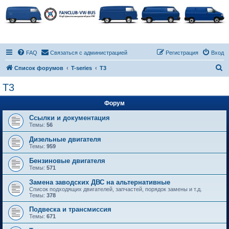
FAQ
Связаться с администрацией
Регистрация
Вход
П
Список форумов
T-series
T3
о
T3
и
Форум
с
к
Ссылки и документация
Темы:
56
Дизельные двигателя
Темы:
959
Бензиновые двигателя
Темы:
571
Замена заводских ДВС на альтернативные
Список подходящих двигателей, запчастей, порядок замены и т.д.
Темы:
378
Подвеска и трансмиссия
Темы:
671