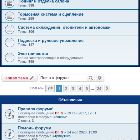
Тюнинг и отделка салона
Темы:
398
Тормозная система и сцепление
Темы:
259
Система охлаждения, отопители и автономки
Темы:
306
Подвеска и рулевое управление
Темы:
147
Электричество
все по электропроводке и оборудованию
Темы:
599
Поиск
Расширенный пои
Новая тема
Страница
1
из
24
1
2
3
4
5
24
След.
1158 тем
…
Объявления
Правила форума!
Последнее сообщение
Dr_G
«
19 сен 2017, 12:31
Добавлено в форуме
Общение
Ответы:
3
Помочь форуму.
Последнее сообщение
Dr_G
«
14 июл 2026, 13:09
Добавлено в форуме
Атрибутика
Ответы:
809