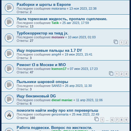
Разборки и шроты в Европе
Последнее сообщение
motorama
«
13 ноя 2023, 22:38
Ответы:
2
Ушла тормозная жидкость, пропало сцепление.
Последнее сообщение
Tatik
«
25 авг 2023, 17:59
Ответы:
13
Турбокорректор на тнвд jx.
Последнее сообщение
moiseev
«
10 июл 2023, 01:03
Ответы:
27
1
2
Ищу поршневые пальцы на 1.7 DY
Последнее сообщение
amg44
«
19 июн 2023, 15:41
Ответы:
3
Ремонт t3 в Москве и М\О
Последнее сообщение
ksenon17
«
07 июн 2023, 17:23
Ответы:
47
1
2
3
Пыльники шаровой опоры
Последнее сообщение
SAN53
«
26 апр 2023, 11:30
Ответы:
3
Ищу бензиновый DG
Последнее сообщение
diesel maniac
«
11 апр 2023, 11:06
Ответы:
6
помогите найти инфу про кпп перевертыш
Последнее сообщение
genzemarta
«
25 янв 2023, 22:49
Ответы:
160
1
6
7
8
9
…
Работа подвески. Вопрос по жесткости.