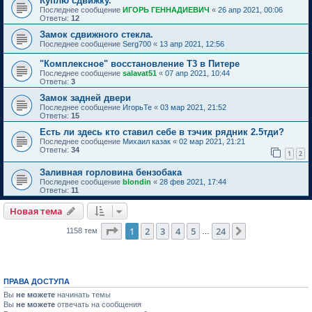
Куплю сдвижку.
Последнее сообщение
ИГОРЬ ГЕННАДИЕВИЧ
«
26 апр 2021, 00:06
Ответы:
12
Замок сдвижного стекла.
Последнее сообщение
Serg700
«
13 апр 2021, 12:56
"Комплексное" восстановление Т3 в Питере
Последнее сообщение
salavat51
«
07 апр 2021, 10:44
Ответы:
3
Замок задней двери
Последнее сообщение
ИгорьТе
«
03 мар 2021, 21:52
Ответы:
15
Есть ли здесь кто ставил себе в тэчик рядник 2.5тди?
Последнее сообщение
Михаил казак
«
02 мар 2021, 21:21
Ответы:
34
1
2
Заливная горловина бензобака
Последнее сообщение
blondin
«
28 фев 2021, 17:44
Ответы:
11
Новая тема
Страница
1
из
24
1
2
3
4
5
24
След.
1158 тем
…
ПРАВА ДОСТУПА
Вы
не можете
начинать темы
Вы
не можете
отвечать на сообщения