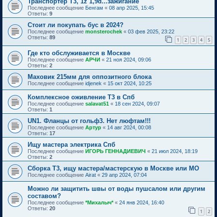
Транспортер Т3, 1z 1,9d...зажигание
Последнее сообщение
Бенгам
«
08 апр 2025, 15:45
Ответы:
9
Стоит ли покупать бус в 2024?
Последнее сообщение
monsterochek
«
03 фев 2025, 23:22
Ответы:
89
1
2
3
4
5
Где кто обслуживается в Москве
Последнее сообщение
АРЧИ
«
21 ноя 2024, 09:06
Ответы:
2
Маховик 215мм для оппозитного блока
Последнее сообщение
idjenek
«
15 окт 2024, 10:25
Комплексное оживление Т3 в Спб
Последнее сообщение
salavat51
«
18 сен 2024, 09:07
Ответы:
1
UN1. Фланцы от гольф3. Нет люфтам!!!
Последнее сообщение
Артур
«
14 авг 2024, 00:08
Ответы:
17
Ищу мастера электрика Спб
Последнее сообщение
ИГОРЬ ГЕННАДИЕВИЧ
«
21 июл 2024, 18:19
Ответы:
2
Сборка Т3, ищу мастера/мастерскую в Москве или МО
Последнее сообщение
Airat
«
29 апр 2024, 07:04
Можно ли защитить швы от воды пушсалом или другим
составом?
Последнее сообщение
*Михалыч*
«
24 янв 2024, 16:40
Ответы:
20
1
2