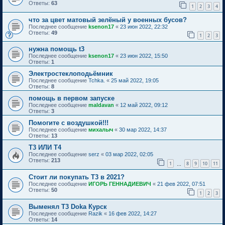
Ответы:
63
1
2
3
4
что за цвет матовый зелёный у военных бусов?
Последнее сообщение
ksenon17
«
23 июн 2022, 22:32
Ответы:
49
1
2
3
нужна помощь t3
Последнее сообщение
ksenon17
«
23 июн 2022, 15:50
Ответы:
1
Электростеклоподьёмник
Последнее сообщение
Tchka.
«
25 май 2022, 19:05
Ответы:
8
помощь в первом запуске
Последнее сообщение
maldavan
«
12 май 2022, 09:12
Ответы:
3
Помогите с воздушкой!!!
Последнее сообщение
михалыч
«
30 мар 2022, 14:37
Ответы:
13
Т3 ИЛИ Т4
Последнее сообщение
serz
«
03 мар 2022, 02:05
Ответы:
213
1
8
9
10
11
…
Стоит ли покупать Т3 в 2021?
Последнее сообщение
ИГОРЬ ГЕННАДИЕВИЧ
«
21 фев 2022, 07:51
Ответы:
50
1
2
3
Выменял T3 Doka Курск
Последнее сообщение
Razik
«
16 фев 2022, 14:27
Ответы:
14