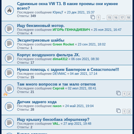
Сдвижные окна VW T3. В какие проемы они нужнее
всего?
Последнее сообщение
ЮрецТ
«
23 дек 2021, 15:37
Ответы:
349
1
15
16
17
18
…
Ищу бензиновый мотор.
Последнее сообщение
ИГОРЬ ГЕННАДИЕВИЧ
«
25 ноя 2021, 16:47
Ответы:
4
Эксцентриковые шайбы
Последнее сообщение
Green Rocket
«
23 сен 2021, 18:02
Ответы:
1
Корпус воздушного фильтра JX.
Последнее сообщение
dima4312
«
06 сен 2021, 08:30
Ответы:
17
Нужна помощь с задним Бампером в Севастополе!!!
Последнее сообщение
DEVMAC
«
04 авг 2021, 17:14
Ответы:
15
Там много вопросов и так мало ответов
Последнее сообщение
Сергей
«
02 июл 2021, 00:41
Ответы:
21
1
2
Датчик заднего хода
Последнее сообщение
raxon
«
24 май 2021, 19:04
Ответы:
28
1
2
Ищу крышку бензобака эбершпехер?
Последнее сообщение
VAL.
«
27 апр 2021, 19:48
Ответы:
2