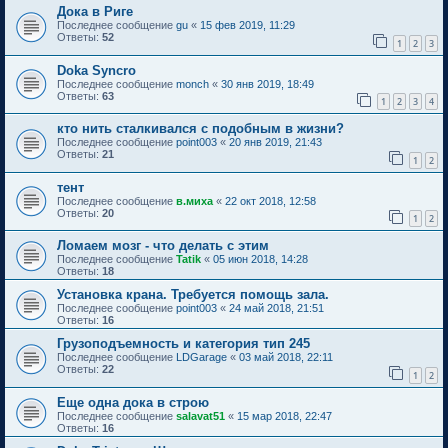
Дока в Риге
Последнее сообщение
gu
«
15 фев 2019, 11:29
Ответы:
52
1
2
3
Doka Syncro
Последнее сообщение
monch
«
30 янв 2019, 18:49
Ответы:
63
1
2
3
4
кто нить сталкивался с подобным в жизни?
Последнее сообщение
point003
«
20 янв 2019, 21:43
Ответы:
21
1
2
тент
Последнее сообщение
в.миха
«
22 окт 2018, 12:58
Ответы:
20
1
2
Ломаем мозг - что делать с этим
Последнее сообщение
Tatik
«
05 июн 2018, 14:28
Ответы:
18
Установка крана. Требуется помощь зала.
Последнее сообщение
point003
«
24 май 2018, 21:51
Ответы:
16
Грузоподъемность и категория тип 245
Последнее сообщение
LDGarage
«
03 май 2018, 22:11
Ответы:
22
1
2
Еще одна дока в строю
Последнее сообщение
salavat51
«
15 мар 2018, 22:47
Ответы:
16