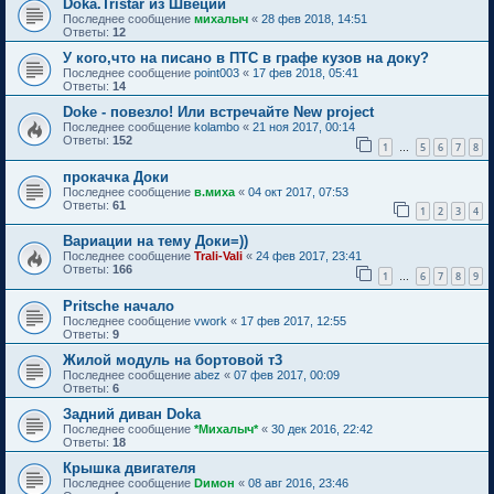
Doka.Tristar из Швеции
Последнее сообщение
михалыч
«
28 фев 2018, 14:51
Ответы:
12
У кого,что на писано в ПТС в графе кузов на доку?
Последнее сообщение
point003
«
17 фев 2018, 05:41
Ответы:
14
Doke - повезло! Или встречайте New project
Последнее сообщение
kolambo
«
21 ноя 2017, 00:14
Ответы:
152
1
5
6
7
8
…
прокачка Доки
Последнее сообщение
в.миха
«
04 окт 2017, 07:53
Ответы:
61
1
2
3
4
Вариации на тему Доки=))
Последнее сообщение
Trali-Vali
«
24 фев 2017, 23:41
Ответы:
166
1
6
7
8
9
…
Pritsche начало
Последнее сообщение
vwork
«
17 фев 2017, 12:55
Ответы:
9
Жилой модуль на бортовой т3
Последнее сообщение
abez
«
07 фев 2017, 00:09
Ответы:
6
Задний диван Doka
Последнее сообщение
*Михалыч*
«
30 дек 2016, 22:42
Ответы:
18
Крышка двигателя
Последнее сообщение
Dимон
«
08 авг 2016, 23:46