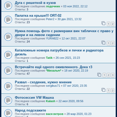
Дуга с решеткой в кузов
Последнее сообщение
лодочник
«
03 ноя 2022, 22:12
Ответы:
3
Палатка на крыше!!! ORT-02
Последнее сообщение
Peter2
«
30 дек 2021, 13:32
Ответы:
23
1
2
Нужна помощь фото с размерами вин таблички с право у
двери и на левом сидении
Последнее сообщение
YURA822
«
12 окт 2021, 22:07
Ответы:
24
1
2
Каталожные номера патрубков и печки и радиатора
дизель
Последнее сообщение
Tatik
«
26 сен 2021, 15:23
Ответы:
1
Встречайте ещё одного оживленного. Дока т3
Последнее сообщение
*Михалыч*
«
18 окт 2020, 22:19
Ответы:
47
1
2
3
Развал - сходение, нужно мнение
Последнее сообщение
sergibus71
«
07 окт 2020, 23:35
Ответы:
22
1
2
Фотосессия VW Машка
Последнее сообщение
Kalash
«
22 июл 2020, 09:56
Ответы:
6
Народ подскажите
Последнее сообщение
вася ветров
«
28 мар 2020, 01:23
Ответы:
6