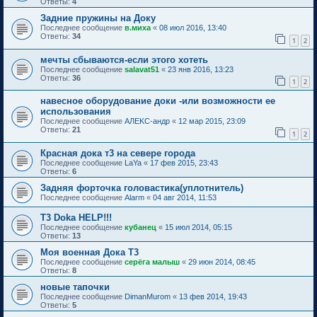
Ответы:
4
Задние пружины на Доку
Последнее сообщение
в.миха
«
08 июл 2016, 13:40
Ответы:
34
1
2
мечты сбываются-если этого хотеть
Последнее сообщение
salavat51
«
23 янв 2016, 13:23
Ответы:
36
1
2
навесное оборудование доки -или возможности ее
использования
Последнее сообщение
АЛЕKС-андр
«
12 мар 2015, 23:09
Ответы:
21
1
2
Красная дока т3 на севере города
Последнее сообщение
LaYa
«
17 фев 2015, 23:43
Ответы:
6
Задняя форточка головастика(уплотнитель)
Последнее сообщение
Alarm
«
04 авг 2014, 11:53
Т3 Doka HELP!!!
Последнее сообщение
кубанец
«
15 июл 2014, 05:15
Ответы:
13
Моя военная Дока Т3
Последнее сообщение
серёга малыш
«
29 июн 2014, 08:45
Ответы:
8
новые тапочки
Последнее сообщение
DimanMurom
«
13 фев 2014, 19:43
Ответы:
5