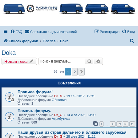
FAQ
Связаться с администрацией
Регистрация
Вход
П
Список форумов
T-series
Doka
о
Doka
и
Поиск
Расширенный пои
Новая тема
с
к
1
2
След.
56 тем
Объявления
Правила форума!
Последнее сообщение
Dr_G
«
19 сен 2017, 12:31
Добавлено в форуме
Общение
Ответы:
3
Помочь форуму.
Последнее сообщение
Dr_G
«
14 июл 2026, 13:09
Добавлено в форуме
Атрибутика
Ответы:
809
1
38
39
40
41
…
Наши друзья из стран дальнего и ближнего зарубежья
Последнее сообщение
Dr_G
«
28 фев 2024, 11:12