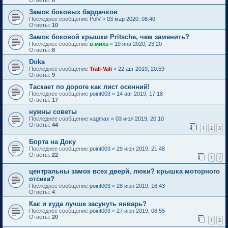
Замок боковых бардачков
Последнее сообщение
PolV
«
03 мар 2020, 08:40
Ответы:
10
Замок боковой крышки Pritsche, чем заменить?
Последнее сообщение
в.миха
«
19 янв 2020, 23:20
Ответы:
8
Doka
Последнее сообщение
Trali-Vali
«
22 авг 2019, 20:59
Ответы:
9
Таскает по дороге как лист осенний!
Последнее сообщение
point003
«
14 авг 2019, 17:18
Ответы:
17
нужны советы
Последнее сообщение
vagmax
«
03 июл 2019, 20:10
Ответы:
44
1
2
3
Борта на Доку
Последнее сообщение
point003
«
29 июн 2019, 21:48
Ответы:
22
1
2
центральны замок всех дверй, люки? крышка моторного
отсека?
Последнее сообщение
point003
«
28 июн 2019, 16:43
Ответы:
4
Как и куда лучше засунуть январь?
Последнее сообщение
point003
«
27 июн 2019, 08:55
Ответы:
20
1
2