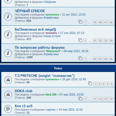
Добавлено в форуме
Общение
Ответы:
7
ЧЁРНЫЙ СПИСОК
Последнее сообщение
хухнилох
«
11 окт 2021, 13:53
Добавлено в форуме
Атрибутика
Ответы:
828
1
39
40
41
42
…
Ба!Знакомые всё лица!))
Последнее сообщение
moiseev
«
17 сен 2022, 07:13
Добавлено в форуме
Наши услуги
Ответы:
473
1
21
22
23
24
…
По вопросам работы форума
Последнее сообщение
*Михалыч*
«
09 мар 2022, 18:36
Добавлено в форуме
Атрибутика
Ответы:
1308
1
63
64
65
66
…
Темы
T-3 PRITSCHE (single\ "головастик")
Последнее сообщение
хухнилох
«
28 дек 2024, 02:48
Ответы:
99
1
2
3
4
5
DOKA club
Последнее сообщение
Nick DN
«
07 апр 2024, 10:50
Ответы:
268
1
11
12
13
14
…
Кпп т3 un5
Последнее сообщение
vagmax
«
24 янв 2023, 11:52
Ответы:
15