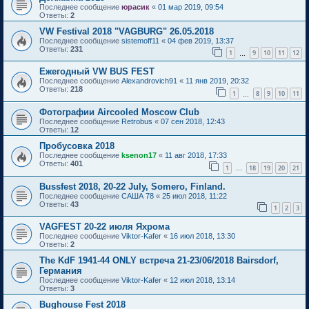
Последнее сообщение
юрасик
«
01 мар 2019, 09:54
Ответы:
2
VW Festival 2018 "VAGBURG" 26.05.2018
Последнее сообщение
sistemoff11
«
04 фев 2019, 13:37
Ответы:
231
1
9
10
11
12
…
Ежегодный VW BUS FEST
Последнее сообщение
Alexandrovich91
«
11 янв 2019, 20:32
Ответы:
218
1
8
9
10
11
…
Фотографии Aircooled Moscow Club
Последнее сообщение
Retrobus
«
07 сен 2018, 12:43
Ответы:
12
Пробусовка 2018
Последнее сообщение
ksenon17
«
11 авг 2018, 17:33
Ответы:
401
1
18
19
20
21
…
Bussfest 2018, 20-22 July, Somero, Finland.
Последнее сообщение
САША 78
«
25 июл 2018, 11:22
Ответы:
43
1
2
3
VAGFEST 20-22 июля Яхрома
Последнее сообщение
Viktor-Kafer
«
16 июл 2018, 13:30
Ответы:
2
The KdF 1941-44 ONLY встреча 21-23/06/2018 Bairsdorf,
Германия
Последнее сообщение
Viktor-Kafer
«
12 июл 2018, 13:14
Ответы:
3
Bughouse Fest 2018