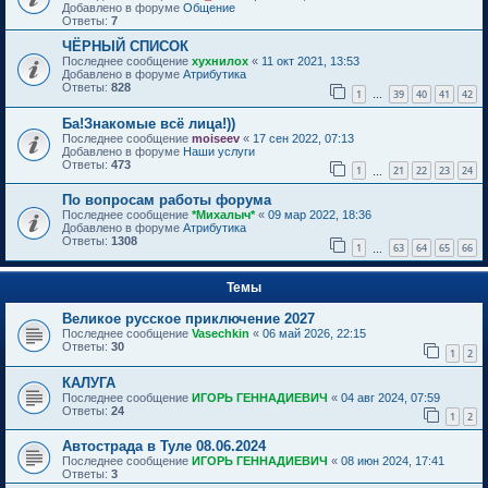
Добавлено в форуме
Общение
Ответы:
7
ЧЁРНЫЙ СПИСОК
Последнее сообщение
хухнилох
«
11 окт 2021, 13:53
Добавлено в форуме
Атрибутика
Ответы:
828
1
39
40
41
42
…
Ба!Знакомые всё лица!))
Последнее сообщение
moiseev
«
17 сен 2022, 07:13
Добавлено в форуме
Наши услуги
Ответы:
473
1
21
22
23
24
…
По вопросам работы форума
Последнее сообщение
*Михалыч*
«
09 мар 2022, 18:36
Добавлено в форуме
Атрибутика
Ответы:
1308
1
63
64
65
66
…
Темы
Великое русское приключение 2027
Последнее сообщение
Vasechkin
«
06 май 2026, 22:15
Ответы:
30
1
2
КАЛУГА
Последнее сообщение
ИГОРЬ ГЕННАДИЕВИЧ
«
04 авг 2024, 07:59
Ответы:
24
1
2
Автострада в Туле 08.06.2024
Последнее сообщение
ИГОРЬ ГЕННАДИЕВИЧ
«
08 июн 2024, 17:41
Ответы:
3