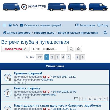
FAQ
Связаться с администрацией
Регистрация
Вход
П
Список форумов
Говорим здесь
Встречи клуба и путешествия
о
Встречи клуба и путешествия
и
Поиск
Расширенный пои
Новая тема
с
к
Страница
1
из
8
1
2
3
4
5
8
След.
360 тем
…
Объявления
Правила форума!
Последнее сообщение
Dr_G
«
19 сен 2017, 12:31
Добавлено в форуме
Общение
Ответы:
3
Помочь форуму.
Последнее сообщение
Dr_G
«
14 июл 2026, 13:09
Добавлено в форуме
Атрибутика
Ответы:
809
1
38
39
40
41
…
Наши друзья из стран дальнего и ближнего зарубежья
Последнее сообщение
Dr_G
«
28 фев 2024, 11:12