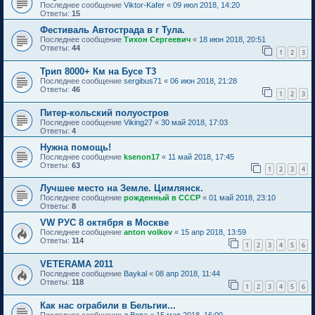
Последнее сообщение
Viktor-Kafer
«
09 июл 2018, 14:20
Ответы:
15
Фестиваль Автострада в г Тула.
Последнее сообщение
Тихон Сергеевич
«
18 июн 2018, 20:51
Ответы:
44
1
2
3
Трип 8000+ Км на Бусе Т3
Последнее сообщение
sergibus71
«
06 июн 2018, 21:28
Ответы:
46
1
2
3
Питер-кольский полуостров
Последнее сообщение
Viking27
«
30 май 2018, 17:03
Ответы:
4
Нужна помощь!
Последнее сообщение
ksenon17
«
11 май 2018, 17:45
Ответы:
63
1
2
3
4
Лучшее место на Земле. Цимлянск.
Последнее сообщение
рожденный в СССР
«
01 май 2018, 23:10
Ответы:
8
VW РУС 8 октября в Москве
Последнее сообщение
anton volkov
«
15 апр 2018, 13:59
Ответы:
114
1
2
3
4
5
6
VETERAMA 2011
Последнее сообщение
Baykal
«
08 апр 2018, 11:44
Ответы:
118
1
2
3
4
5
6
Как нас ограбили в Бельгии...
Последнее сообщение
д.Вова
«
15 мар 2018, 16:00