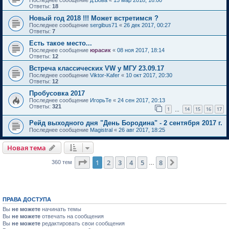
Ответы:
18
Новый год 2018 !!! Может встретимся ?
Последнее сообщение
sergibus71
«
26 дек 2017, 00:27
Ответы:
7
Есть такое место...
Последнее сообщение
юрасик
«
08 ноя 2017, 18:14
Ответы:
12
Встреча классических VW у МГУ 23.09.17
Последнее сообщение
Viktor-Kafer
«
10 окт 2017, 20:30
Ответы:
12
Пробусовка 2017
Последнее сообщение
ИгорьТе
«
24 сен 2017, 20:13
Ответы:
321
1
14
15
16
17
…
Рейд выходного дня "День Бородина" - 2 сентября 2017 г.
Последнее сообщение
Magistral
«
26 авг 2017, 18:25
Новая тема
Страница
1
из
8
1
2
3
4
5
8
След.
360 тем
…
ПРАВА ДОСТУПА
Вы
не можете
начинать темы
Вы
не можете
отвечать на сообщения
Вы
не можете
редактировать свои сообщения