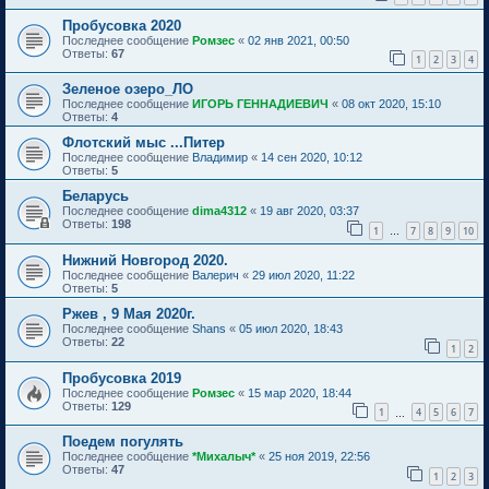
Пробусовка 2020
Последнее сообщение
Ромзес
«
02 янв 2021, 00:50
Ответы:
67
1
2
3
4
Зеленое озеро_ЛО
Последнее сообщение
ИГОРЬ ГЕННАДИЕВИЧ
«
08 окт 2020, 15:10
Ответы:
4
Флотский мыс ...Питер
Последнее сообщение
Владимир
«
14 сен 2020, 10:12
Ответы:
5
Беларусь
Последнее сообщение
dima4312
«
19 авг 2020, 03:37
Ответы:
198
1
7
8
9
10
…
Нижний Новгород 2020.
Последнее сообщение
Валерич
«
29 июл 2020, 11:22
Ответы:
5
Ржев , 9 Мая 2020г.
Последнее сообщение
Shans
«
05 июл 2020, 18:43
Ответы:
22
1
2
Пробусовка 2019
Последнее сообщение
Ромзес
«
15 мар 2020, 18:44
Ответы:
129
1
4
5
6
7
…
Поедем погулять
Последнее сообщение
*Михалыч*
«
25 ноя 2019, 22:56
Ответы:
47
1
2
3