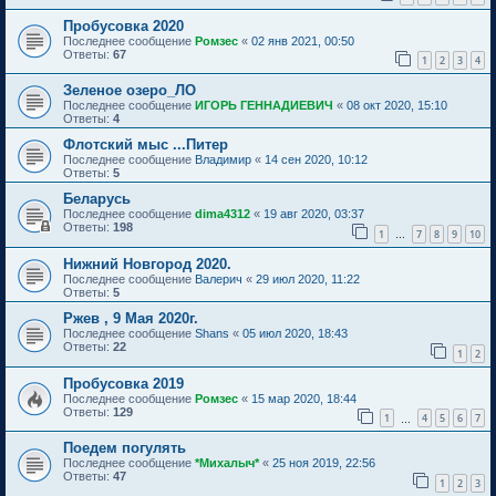
Пробусовка 2020
Последнее сообщение
Ромзес
«
02 янв 2021, 00:50
Ответы:
67
1
2
3
4
Зеленое озеро_ЛО
Последнее сообщение
ИГОРЬ ГЕННАДИЕВИЧ
«
08 окт 2020, 15:10
Ответы:
4
Флотский мыс ...Питер
Последнее сообщение
Владимир
«
14 сен 2020, 10:12
Ответы:
5
Беларусь
Последнее сообщение
dima4312
«
19 авг 2020, 03:37
Ответы:
198
1
7
8
9
10
…
Нижний Новгород 2020.
Последнее сообщение
Валерич
«
29 июл 2020, 11:22
Ответы:
5
Ржев , 9 Мая 2020г.
Последнее сообщение
Shans
«
05 июл 2020, 18:43
Ответы:
22
1
2
Пробусовка 2019
Последнее сообщение
Ромзес
«
15 мар 2020, 18:44
Ответы:
129
1
4
5
6
7
…
Поедем погулять
Последнее сообщение
*Михалыч*
«
25 ноя 2019, 22:56
Ответы:
47
1
2
3