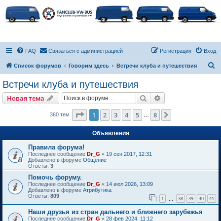
FAQ
Связаться с администрацией
Регистрация
Вход
П
Список форумов
Говорим здесь
Встречи клуба и путешествия
о
Встречи клуба и путешествия
и
Поиск
Расширенный пои
Новая тема
с
к
Страница
1
из
8
1
2
3
4
5
8
След.
360 тем
…
Объявления
Правила форума!
Последнее сообщение
Dr_G
«
19 сен 2017, 12:31
Добавлено в форуме
Общение
Ответы:
3
Помочь форуму.
Последнее сообщение
Dr_G
«
14 июл 2026, 13:09
Добавлено в форуме
Атрибутика
Ответы:
809
1
38
39
40
41
…
Наши друзья из стран дальнего и ближнего зарубежья
Последнее сообщение
Dr_G
«
28 фев 2024, 11:12