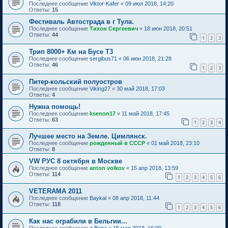
Последнее сообщение
Viktor-Kafer
«
09 июл 2018, 14:20
Ответы:
15
Фестиваль Автострада в г Тула.
Последнее сообщение
Тихон Сергеевич
«
18 июн 2018, 20:51
Ответы:
44
1
2
3
Трип 8000+ Км на Бусе Т3
Последнее сообщение
sergibus71
«
06 июн 2018, 21:28
Ответы:
46
1
2
3
Питер-кольский полуостров
Последнее сообщение
Viking27
«
30 май 2018, 17:03
Ответы:
4
Нужна помощь!
Последнее сообщение
ksenon17
«
11 май 2018, 17:45
Ответы:
63
1
2
3
4
Лучшее место на Земле. Цимлянск.
Последнее сообщение
рожденный в СССР
«
01 май 2018, 23:10
Ответы:
8
VW РУС 8 октября в Москве
Последнее сообщение
anton volkov
«
15 апр 2018, 13:59
Ответы:
114
1
2
3
4
5
6
VETERAMA 2011
Последнее сообщение
Baykal
«
08 апр 2018, 11:44
Ответы:
118
1
2
3
4
5
6
Как нас ограбили в Бельгии...
Последнее сообщение
д.Вова
«
15 мар 2018, 16:00