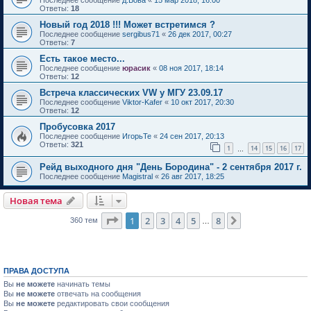
Ответы:
18
Новый год 2018 !!! Может встретимся ?
Последнее сообщение
sergibus71
«
26 дек 2017, 00:27
Ответы:
7
Есть такое место...
Последнее сообщение
юрасик
«
08 ноя 2017, 18:14
Ответы:
12
Встреча классических VW у МГУ 23.09.17
Последнее сообщение
Viktor-Kafer
«
10 окт 2017, 20:30
Ответы:
12
Пробусовка 2017
Последнее сообщение
ИгорьТе
«
24 сен 2017, 20:13
Ответы:
321
1
14
15
16
17
…
Рейд выходного дня "День Бородина" - 2 сентября 2017 г.
Последнее сообщение
Magistral
«
26 авг 2017, 18:25
Новая тема
Страница
1
из
8
1
2
3
4
5
8
След.
360 тем
…
ПРАВА ДОСТУПА
Вы
не можете
начинать темы
Вы
не можете
отвечать на сообщения
Вы
не можете
редактировать свои сообщения