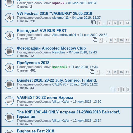
Последнее сообщение
юрасик
«
01 мар 2019, 09:54
Ответы:
2
VW Festival 2018 "VAGBURG" 26.05.2018
Последнее сообщение
sistemoff11
«
04 фев 2019, 13:37
Ответы:
231
1
9
10
11
12
…
Ежегодный VW BUS FEST
Последнее сообщение
Alexandrovich91
«
11 янв 2019, 20:32
Ответы:
218
1
8
9
10
11
…
Фотографии Aircooled Moscow Club
Последнее сообщение
Retrobus
«
07 сен 2018, 12:43
Ответы:
12
Пробусовка 2018
Последнее сообщение
ksenon17
«
11 авг 2018, 17:33
Ответы:
401
1
18
19
20
21
…
Bussfest 2018, 20-22 July, Somero, Finland.
Последнее сообщение
САША 78
«
25 июл 2018, 11:22
Ответы:
43
1
2
3
VAGFEST 20-22 июля Яхрома
Последнее сообщение
Viktor-Kafer
«
16 июл 2018, 13:30
Ответы:
2
The KdF 1941-44 ONLY встреча 21-23/06/2018 Bairsdorf,
Германия
Последнее сообщение
Viktor-Kafer
«
12 июл 2018, 13:14
Ответы:
3
Bughouse Fest 2018