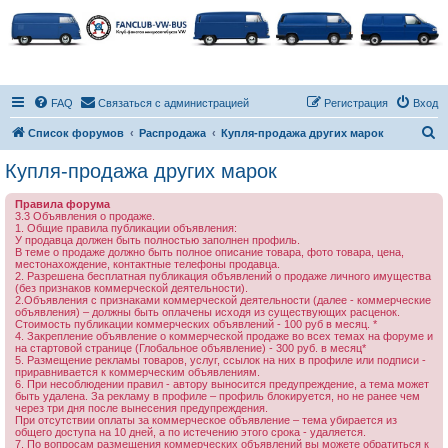
FAQ
Связаться с администрацией
Регистрация
Вход
П
Список форумов
Распродажа
Купля-продажа других марок
о
Купля-продажа других марок
и
Правила форума
с
3.3 Объявления о продаже.
1. Общие правила публикации объявления:
к
У продавца должен быть полностью заполнен профиль.
В теме о продаже должно быть полное описание товара, фото товара, цена,
местонахождение, контактные телефоны продавца.
2. Разрешена бесплатная публикация объявлений о продаже личного имущества
(без признаков коммерческой деятельности).
2.Объявления с признаками коммерческой деятельности (далее - коммерческие
объявления) – должны быть оплачены исходя из существующих расценок.
Стоимость публикации коммерческих объявлений - 100 руб в месяц. *
4. Закрепление объявление о коммерческой продаже во всех темах на форуме и
на стартовой странице (Глобальное объявление) - 300 руб. в месяц*
5. Размещение рекламы товаров, услуг, ссылок на них в профиле или подписи -
приравнивается к коммерческим объявлениям.
6. При несоблюдении правил - автору выносится предупреждение, а тема может
быть удалена. За рекламу в профиле – профиль блокируется, но не ранее чем
через три дня после вынесения предупреждения.
При отсутствии оплаты за коммерческое объявление – тема убирается из
общего доступа на 10 дней, а по истечению этого срока - удаляется.
7. По вопросам размещения коммерческих объявлений вы можете обратиться к