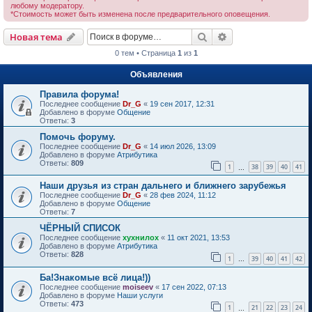
любому модератору.
*Стоимость может быть изменена после предварительного оповещения.
Поиск
Расширенный пои
Новая тема
0 тем • Страница
1
из
1
Объявления
Правила форума!
Последнее сообщение
Dr_G
«
19 сен 2017, 12:31
Добавлено в форуме
Общение
Ответы:
3
Помочь форуму.
Последнее сообщение
Dr_G
«
14 июл 2026, 13:09
Добавлено в форуме
Атрибутика
Ответы:
809
1
38
39
40
41
…
Наши друзья из стран дальнего и ближнего зарубежья
Последнее сообщение
Dr_G
«
28 фев 2024, 11:12
Добавлено в форуме
Общение
Ответы:
7
ЧЁРНЫЙ СПИСОК
Последнее сообщение
хухнилох
«
11 окт 2021, 13:53
Добавлено в форуме
Атрибутика
Ответы:
828
1
39
40
41
42
…
Ба!Знакомые всё лица!))
Последнее сообщение
moiseev
«
17 сен 2022, 07:13
Добавлено в форуме
Наши услуги
Ответы:
473
1
21
22
23
24
…