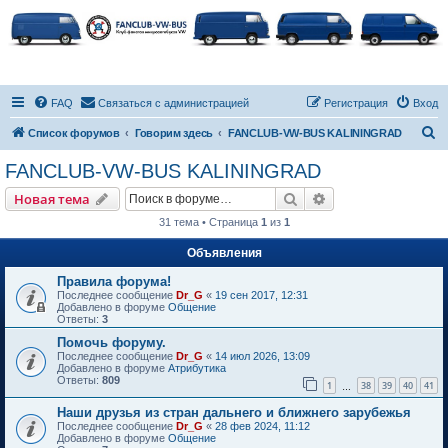
FAQ
Связаться с администрацией
Регистрация
Вход
П
Список форумов
Говорим здесь
FANCLUB-VW-BUS KALININGRAD
о
FANCLUB-VW-BUS KALININGRAD
и
Поиск
Расширенный пои
Новая тема
с
31 тема • Страница
1
из
1
к
Объявления
Правила форума!
Последнее сообщение
Dr_G
«
19 сен 2017, 12:31
Добавлено в форуме
Общение
Ответы:
3
Помочь форуму.
Последнее сообщение
Dr_G
«
14 июл 2026, 13:09
Добавлено в форуме
Атрибутика
Ответы:
809
1
38
39
40
41
…
Наши друзья из стран дальнего и ближнего зарубежья
Последнее сообщение
Dr_G
«
28 фев 2024, 11:12
Добавлено в форуме
Общение