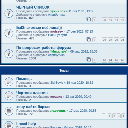
Ответы:
7
ЧЁРНЫЙ СПИСОК
Последнее сообщение
хухнилох
«
11 окт 2021, 13:53
Добавлено в форуме
Атрибутика
Ответы:
828
1
39
40
41
42
…
Ба!Знакомые всё лица!))
Последнее сообщение
moiseev
«
17 сен 2022, 07:13
Добавлено в форуме
Наши услуги
Ответы:
473
1
21
22
23
24
…
По вопросам работы форума
Последнее сообщение
*Михалыч*
«
09 мар 2022, 18:36
Добавлено в форуме
Атрибутика
Ответы:
1308
1
63
64
65
66
…
Темы
Помощь
Последнее сообщение
Sid Boyle
«
19 ноя 2020, 10:32
Ответы:
3
Чертежи пластин
Последнее сообщение
юрасик
«
13 авг 2020, 20:40
Ответы:
2
хочу найти баркас
Последнее сообщение
лодочник
«
17 мар 2020, 20:55
Ответы:
72
1
2
3
4
I need help
Последнее сообщение
Руслан
«
04 июл 2018, 10:15