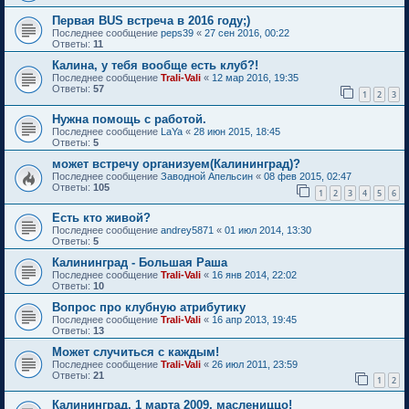
Первая BUS встреча в 2016 году;)
Последнее сообщение
peps39
«
27 сен 2016, 00:22
Ответы:
11
Калина, у тебя вообще есть клуб?!
Последнее сообщение
Trali-Vali
«
12 мар 2016, 19:35
Ответы:
57
1
2
3
Нужна помощь с работой.
Последнее сообщение
LaYa
«
28 июн 2015, 18:45
Ответы:
5
может встречу организуем(Калининград)?
Последнее сообщение
Заводной Апельсин
«
08 фев 2015, 02:47
Ответы:
105
1
2
3
4
5
6
Есть кто живой?
Последнее сообщение
andrey5871
«
01 июл 2014, 13:30
Ответы:
5
Калининград - Большая Раша
Последнее сообщение
Trali-Vali
«
16 янв 2014, 22:02
Ответы:
10
Вопрос про клубную атрибутику
Последнее сообщение
Trali-Vali
«
16 апр 2013, 19:45
Ответы:
13
Может случиться с каждым!
Последнее сообщение
Trali-Vali
«
26 июл 2011, 23:59
Ответы:
21
1
2
Калининград, 1 марта 2009, маслениццо!