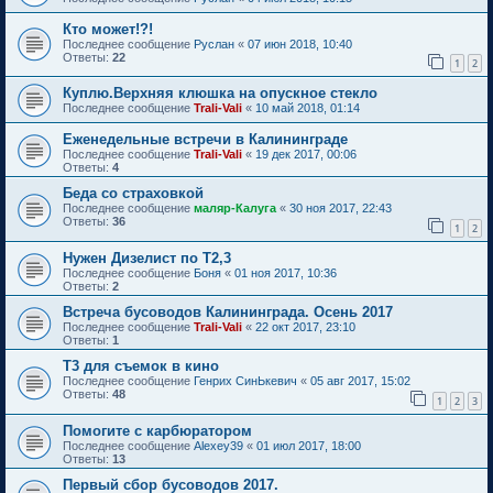
Кто может!?!
Последнее сообщение
Руслан
«
07 июн 2018, 10:40
Ответы:
22
1
2
Куплю.Верхняя клюшка на опускное стекло
Последнее сообщение
Trali-Vali
«
10 май 2018, 01:14
Еженедельные встречи в Калининграде
Последнее сообщение
Trali-Vali
«
19 дек 2017, 00:06
Ответы:
4
Беда со страховкой
Последнее сообщение
маляр-Калуга
«
30 ноя 2017, 22:43
Ответы:
36
1
2
Нужен Дизелист по Т2,3
Последнее сообщение
Боня
«
01 ноя 2017, 10:36
Ответы:
2
Встреча бусоводов Калининграда. Осень 2017
Последнее сообщение
Trali-Vali
«
22 окт 2017, 23:10
Ответы:
1
Т3 для съемок в кино
Последнее сообщение
Генрих СинЬкевич
«
05 авг 2017, 15:02
Ответы:
48
1
2
3
Помогите с карбюратором
Последнее сообщение
Alexey39
«
01 июл 2017, 18:00
Ответы:
13
Первый сбор бусоводов 2017.