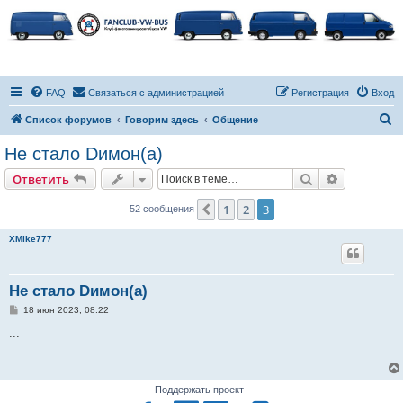
FAQ
Связаться с администрацией
Регистрация
Вход
П
Список форумов
Говорим здесь
Общение
о
Не стало Dимон(а)
и
Поиск
Расширен
Ответить
с
к
1
2
3
Пред.
52 сообщения
XMike777
Не стало Dимон(а)
С
18 июн 2023, 08:22
о
о
...
б
щ
е
н
и
Поддержать проект
е