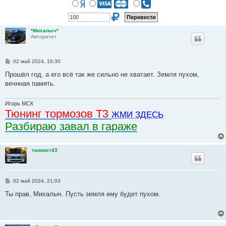
*Михалыч*
Авторитет
С
02 май 2024, 16:30
о
о
Прошёл год, а его всё так же сильно не хватает. Земля пухом,
б
вечнная память.
щ
е
н
и
Игорь МСК
е
Тюнинг тормозов Т3
ЖМИ ЗДЕСЬ
Разбираю завал в гараже
танкист43
С
02 май 2024, 21:03
о
о
Ты прав, Михалыч. Пусть земля ему будет пухом.
б
щ
е
н
и