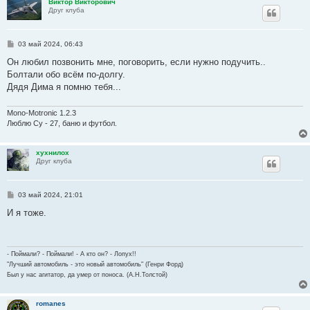
Виктор Викторович
е
Друг клуба
С
03 май 2024, 06:43
о
о
Он любил позвонить мне, поговорить, если нужно подучить..
б
Болтали обо всём по-долгу.
щ
е
Дядя Дима я помню тебя...
н
и
е
Mono-Motronic 1.2.3
Люблю Су - 27, баню и футбол.
хухнилох
Друг клуба
С
03 май 2024, 21:01
о
о
И я тоже.
б
щ
е
н
и
- Поймали? - Поймали! - А кто он? - Лопух!!
е
"Лучший автомобиль - это новый автомобиль" (Генри Форд)
Был у нас агитатор, да умер от поноса. (А.Н.Толстой)
romanes