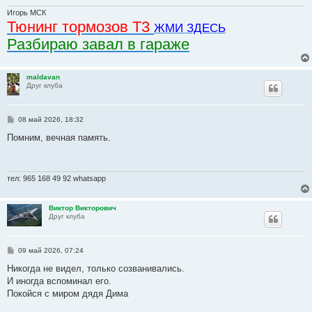
н
и
Игорь МСК
е
Тюнинг тормозов Т3
ЖМИ ЗДЕСЬ
Разбираю завал в гараже
maldavan
Друг клуба
С
08 май 2026, 18:32
о
о
Помним, вечная память.
б
щ
е
н
и
тел: 965 168 49 92 whatsapp
е
Виктор Викторович
Друг клуба
С
09 май 2026, 07:24
о
о
Никогда не видел, только созванивались.
б
И иногда вспоминал его.
щ
е
Покойся с миром дядя Дима
н
и