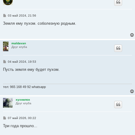
С
03 май 2024, 21:56
о
о
Земля ему пухом. соболезную родным.
б
щ
е
н
и
maldavan
е
Друг клуба
С
04 май 2024, 19:53
о
о
Пусть земля ему будет пухом.
б
щ
е
н
и
тел: 965 168 49 92 whatsapp
е
хухнилох
Друг клуба
С
07 май 2026, 00:22
о
о
Три года прошло...
б
щ