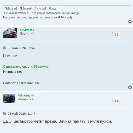
е
н
и
- Поймали? - Поймали! - А кто он? - Лопух!!
е
"Лучший автомобиль - это новый автомобиль" (Генри Форд)
Был у нас агитатор, да умер от поноса. (А.Н.Толстой)
salavat51
Друг клуба
С
08 май 2026, 09:42
о
о
Помним…
б
щ
е
Отправлено спустя 29 секунд:
н
И помянем…
и
е
Салават +7 9944061905
*Михалыч*
Авторитет
С
08 май 2026, 11:47
о
о
Да... Как быстро летит время. Вечная память, земля пухом.
б
щ
е