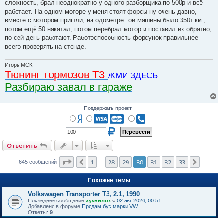
сложность, брал неоднократно у одного разборщика по 500р и всё
щ
е
работает. На одном моторе у меня стоят форсы ну очень давно,
н
вместе с мотором пришли, на одометре той машины было 350т.км.,
и
е
потом ещё 50 накатал, потом перебрал мотор и поставил их обратно,
по сей день работают. Работоспособность форсунок правильнее
всего проверять на стенде.
Игорь МСК
Тюнинг тормозов Т3
ЖМИ ЗДЕСЬ
Разбираю завал в гараже
Поддержать проект
Ответить
Страница
30
из
33
1
28
29
30
31
32
33
Пред.
След.
645 сообщений
…
Похожие темы
Volkswagen Transporter T3, 2.1, 1990
Последнее сообщение
хухнилох
«
02 авг 2026, 00:51
Добавлено в форуме
Продам бус марки VW
Ответы:
9