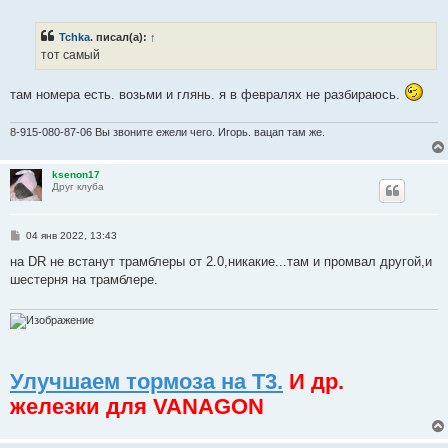
о
о
б
Tchka.
писал(а):
↑
щ
е
тот самый
н
и
е
там номера есть. возьми и глянь. я в февралях не разбираюсь.
8-915-080-87-06 Вы звоните ежели чего. Игорь. вацап там же.
ksenon17
Друг клуба
С
04 янв 2022, 13:43
о
о
на DR не встанут трамблеры от 2.0,никакие...там и промвал другой,и
б
шестерня на трамблере.
щ
е
н
и
е
Улучшаем тормоза на Т3.
И др.
железки для VANAGON