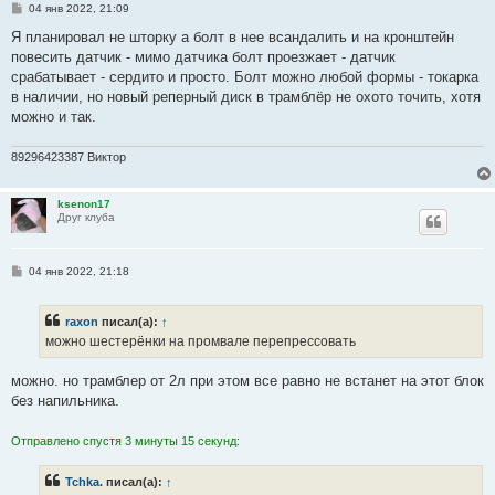
С
04 янв 2022, 21:09
о
о
Я планировал не шторку а болт в нее всандалить и на кронштейн
б
повесить датчик - мимо датчика болт проезжает - датчик
щ
е
срабатывает - сердито и просто. Болт можно любой формы - токарка
н
в наличии, но новый реперный диск в трамблёр не охото точить, хотя
и
е
можно и так.
89296423387 Виктор
ksenon17
Друг клуба
С
04 янв 2022, 21:18
о
о
б
raxon
писал(а):
↑
щ
е
можно шестерёнки на промвале перепрессовать
н
и
е
можно. но трамблер от 2л при этом все равно не встанет на этот блок
без напильника.
Отправлено спустя 3 минуты 15 секунд:
Tchka.
писал(а):
↑