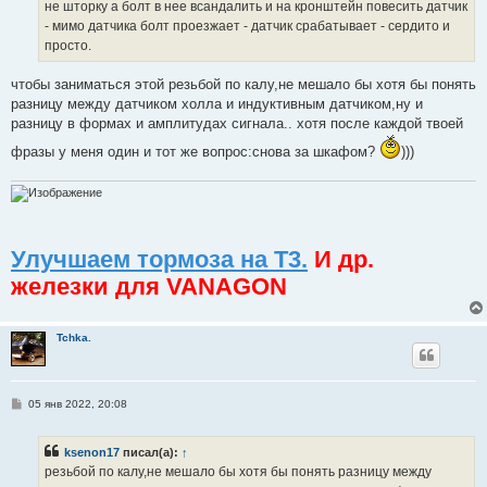
не шторку а болт в нее всандалить и на кронштейн повесить датчик
- мимо датчика болт проезжает - датчик срабатывает - сердито и
просто.
чтобы заниматься этой резьбой по калу,не мешало бы хотя бы понять
разницу между датчиком холла и индуктивным датчиком,ну и
разницу в формах и амплитудах сигнала.. хотя после каждой твоей
фразы у меня один и тот же вопрос:снова за шкафом?
)))
Улучшаем тормоза на Т3.
И др.
железки для VANAGON
Tchka.
С
05 янв 2022, 20:08
о
о
б
ksenon17
писал(а):
↑
щ
е
резьбой по калу,не мешало бы хотя бы понять разницу между
н