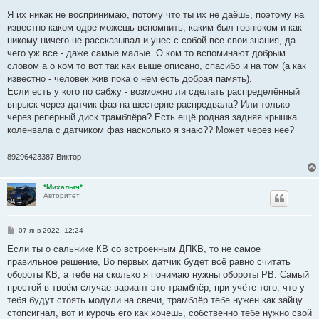
и
е
Я их никак не воспринимаю, потому что ты их не даёшь, поэтому на
известно каком одре можешь вспомнить, каким был говнюком и как
никому ничего не рассказывал и унес с собой все свои знания, да
чего уж все - даже самые малые. О ком то вспоминают добрым
словом а о ком то вот так как выше описано, спасибо и на том (а как
известно - человек жив пока о нем есть добрая память).
Если есть у кого по сабжу - возможно ли сделать распределённый
впрыск через датчик фаз на шестерне распредвала? Или только
через реперный диск трамблёра? Есть ещё родная задняя крышка
коленвала с датчиком фаз насколько я знаю?? Может через нее?
89296423387 Виктор
*Михалыч*
Авторитет
С
07 янв 2022, 12:24
о
о
Если ты о сальнике КВ со встроенным ДПКВ, то не самое
б
правильное решение, Во первых датчик будет всё равно считать
щ
е
обороты КВ, а тебе на сколько я понимаю нужны обороты РВ. Самый
н
простой в твоём случае вариант это трамблёр, при учёте того, что у
и
е
тебя будут стоять модули на свечи, трамблёр тебе нужен как зайцу
стопсигнал, вот и курочь его как хочешь, собственно тебе нужно свой