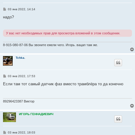
С
03 янв 2022, 14:14
о
о
надо?
б
щ
е
н
У вас нет необходимых прав для просмотра вложений в этом сообщении.
и
е
8-915-080-87-06 Вы звоните ежели чего. Игорь. вацап там же.
Tchka.
С
03 янв 2022, 17:53
о
о
Если там тот самый датчик фаз вместо трамблёра то да конечно
б
щ
е
н
и
89296423387 Виктор
е
ИГОРЬ ГЕННАДИЕВИЧ
С
03 янв 2022, 18:03