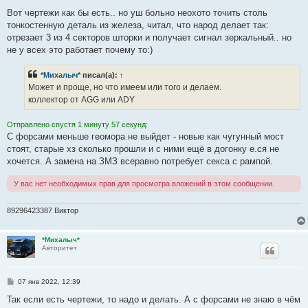
о
о
Вот чертежи как бы есть.. но уш больно неохото точить столь
б
тонкостенную деталь из железа, читал, что народ делает так:
щ
е
отрезает 3 из 4 секторов шторки и получает сигнал зеркальный.. но
н
не у всех это работает почему то:)
и
е
*Михалыч*
писал(а):
↑
Может и проще, но что имеем или того и делаем.
коллектор от AGG или ADY
Отправлено спустя 1 минуту 57 секунд:
С форсами меньше геомора не выйдет - новые как чугунный мост
стоят, старые хз сколько прошли и с ними ещё в догонку е.ся не
хочется. А замена на ЗМЗ всеравно потребует секса с рампой.
У вас нет необходимых прав для просмотра вложений в этом сообщении.
89296423387 Виктор
*Михалыч*
Авторитет
С
07 янв 2022, 12:39
о
о
Так если есть чертежи, то надо и делать. А с форсами не знаю в чём
б