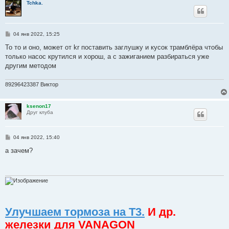
Tchka.
С
04 янв 2022, 15:25
о
о
То то и оно, может от kr поставить заглушку и кусок трамблёра чтобы
б
только насос крутился и хорош, а с зажиганием разбираться уже
щ
е
другим методом
н
и
е
89296423387 Виктор
ksenon17
Друг клуба
С
04 янв 2022, 15:40
о
о
а зачем?
б
щ
е
н
и
е
Улучшаем тормоза на Т3.
И др.
железки для VANAGON