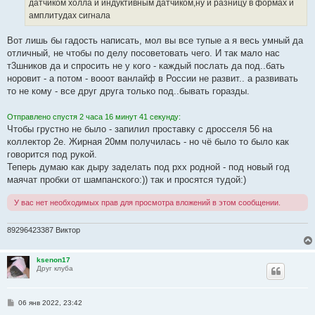
датчиком холла и индуктивным датчиком,ну и разницу в формах и
и
е
амплитудах сигнала
Вот лишь бы гадость написать, мол вы все тупые а я весь умный да
отличный, не чтобы по делу посоветовать чего. И так мало нас
т3шников да и спросить не у кого - каждый послать да под..бать
норовит - а потом - вооот ванлайф в России не развит.. а развивать
то не кому - все друг друга только под..бывать горазды.
Отправлено спустя 2 часа 16 минут 41 секунду:
Чтобы грустно не было - запилил проставку с дросселя 56 на
коллектор 2е. Жирная 20мм получилась - но чё было то было как
говорится под рукой.
Теперь думаю как дыру заделать под рхх родной - под новый год
маячат пробки от шампанского:)) так и просятся тудой:)
У вас нет необходимых прав для просмотра вложений в этом сообщении.
89296423387 Виктор
ksenon17
Друг клуба
С
06 янв 2022, 23:42
о