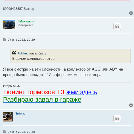
89296423387 Виктор
*Михалыч*
Авторитет
С
07 янв 2022, 12:29
о
о
б
Tchka.
писал(а):
↑
щ
е
В целом коллектор готов.
н
и
е
Я всё смотрю на эти сложности, а коллектор от AGG или ADY не
проще было приладить? И с форсами меньше гемора.
Игорь МСК
Тюнинг тормозов Т3
ЖМИ ЗДЕСЬ
Разбираю завал в гараже
Tchka.
С
07 янв 2022, 12:30