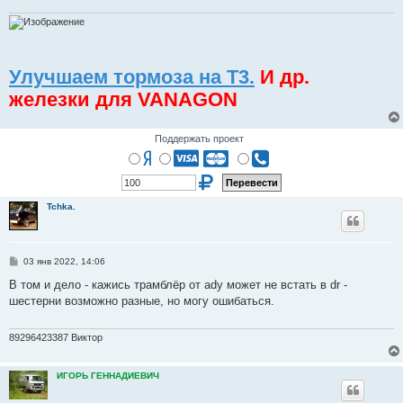
н
и
е
Улучшаем тормоза на Т3.
И др.
железки для VANAGON
Поддержать проект
Tchka.
С
03 янв 2022, 14:06
о
о
В том и дело - кажись трамблёр от ady может не встать в dr -
б
шестерни возможно разные, но могу ошибаться.
щ
е
н
и
89296423387 Виктор
е
ИГОРЬ ГЕННАДИЕВИЧ