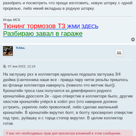
разобрать и посмотреть что проще изготовить, новую шторку с одной
прорезью, либо некий вкладыш в родную шторку.
Игорь МСК
Тюнинг тормозов Т3
ЖМИ ЗДЕСЬ
Разбираю завал в гараже
Tchka.
С
07 янв 2022, 12:24
о
о
На заглушку рхх в коллекторе идеально подошла заглушка 3/4
б
дюйма (сантехника наше все - правда пару ниток резьбы пришлось
щ
е
во фланце коллектора навернуть (повезло что метчик был)).
н
Кронштейн троса газа получился из демпферного родного
и
е
кронштейна дросселя 2е - одно отверстие в коллекторе было, другим
хвостом кронштейн упёрся в хобот рхх (что наверное должно
устроить, укреплю либо проволокой, либо сделаю маленький
кронштейн. В кронштейн вкрутил болт, в болту просверлил отверстие
под трос, рубашку и с торца стопор вкрутил. В целом коллектор
готов.
У вас нет необходимых прав для просмотра вложений в этом сообщении.