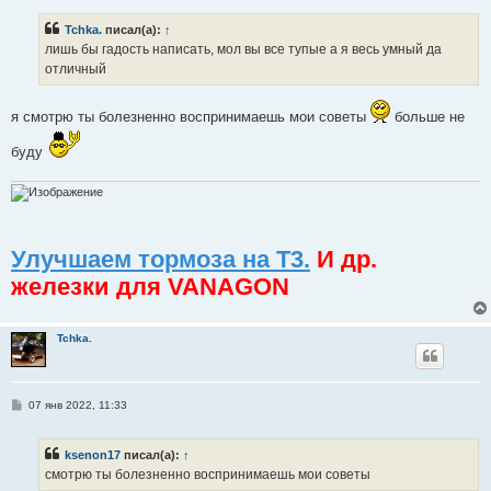
о
б
Tchka.
писал(а):
↑
щ
е
лишь бы гадость написать, мол вы все тупые а я весь умный да
н
отличный
и
е
я смотрю ты болезненно воспринимаешь мои советы
больше не
буду
Улучшаем тормоза на Т3.
И др.
железки для VANAGON
Tchka.
С
07 янв 2022, 11:33
о
о
б
ksenon17
писал(а):
↑
щ
е
смотрю ты болезненно воспринимаешь мои советы
н