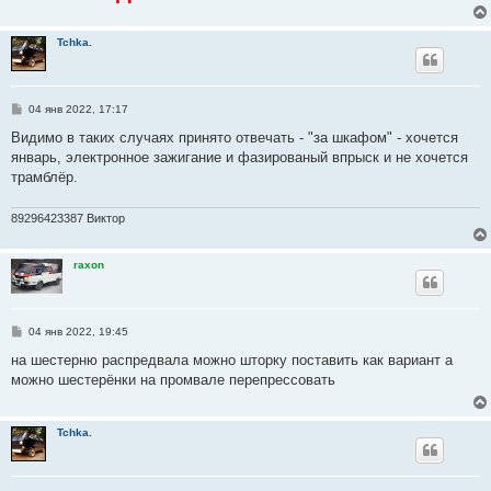
Tchka.
С
04 янв 2022, 17:17
о
о
Видимо в таких случаях принято отвечать - "за шкафом" - хочется
б
январь, электронное зажигание и фазированый впрыск и не хочется
щ
е
трамблёр.
н
и
е
89296423387 Виктор
raxon
С
04 янв 2022, 19:45
о
о
на шестерню распредвала можно шторку поставить как вариант а
б
можно шестерёнки на промвале перепрессовать
щ
е
н
и
Tchka.
е