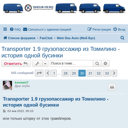
FAQ
Связаться с администрацией
Регистрация
Вход
П
Список форумов
FanClub
Mein Das Auto (Мой Бус)
о
Transporter 1.9 грузопассажир из Томилино -
и
история одной бусинки
с
Поиск
Расширен
Ответить
к
Страница
30
из
33
1
28
29
30
31
32
33
Пред.
След.
645 сообщений
…
ksenon17
Друг клуба
Transporter 1.9 грузопассажир из Томилино -
история одной бусинки
С
03 янв 2022, 00:10
о
о
или только шторку от этих трамблеров.
б
щ
е