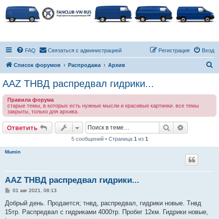
FAQ
Связаться с администрацией
Регистрация
Вход
П
Список форумов
Распродажа
Архив
о
ААZ ТНВД распредвал гидрики...
и
Правила форума
с
старые темы, в которых есть нужные мысли и красивые картинки. все темы
закрыты, только для архива.
к
Поиск
Расширен
Ответить
5 сообщений • Страница
1
из
1
Mumin
ААZ ТНВД распредвал гидрики...
С
01 авг 2021, 08:13
о
о
Добрый день. Продается; тнвд, распредвал, гидрики новые. Тнвд
б
15тр. Распредвал с гидриками 4000тр. Пробег 12км. Гидрики новые,
щ