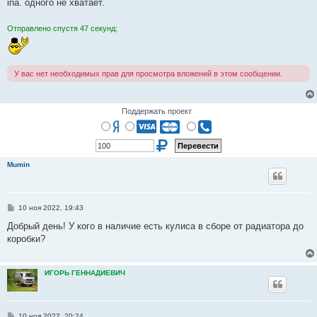
е
ina. одного не хватает.
н
и
е
Отправлено спустя 47 секунд:
У вас нет необходимых прав для просмотра вложений в этом сообщении.
Поддержать проект
Mumin
С
10 ноя 2022, 19:43
о
о
Добрый день! У кого в наличие есть кулиса в сборе от радиатора до
б
коробки?
щ
е
н
и
ИГОРЬ ГЕННАДИЕВИЧ
е
С
10 ноя 2022, 20:24