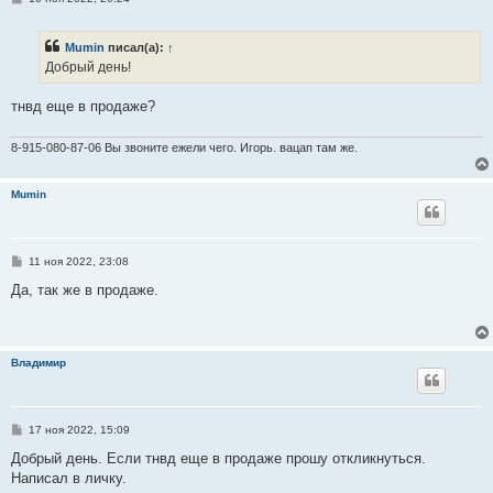
о
о
б
Mumin
писал(а):
↑
щ
е
Добрый день!
н
и
е
тнвд еще в продаже?
8-915-080-87-06 Вы звоните ежели чего. Игорь. вацап там же.
Mumin
С
11 ноя 2022, 23:08
о
о
Да, так же в продаже.
б
щ
е
н
и
Владимир
е
С
17 ноя 2022, 15:09
о
о
Добрый день. Если тнвд еще в продаже прошу откликнуться.
б
Написал в личку.
щ