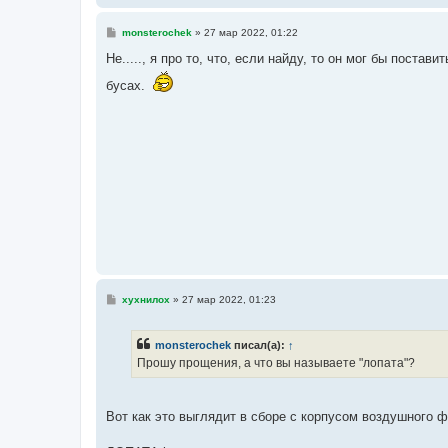
С
monsterochek
»
27 мар 2022, 01:22
о
о
Не....., я про то, что, если найду, то он мог бы поста
б
щ
бусах.
е
н
и
е
С
хухнилох
»
27 мар 2022, 01:23
о
о
б
monsterochek
писал(а):
↑
щ
е
Прошу прощения, а что вы называете "лопата"?
н
и
е
Вот как это выглядит в сборе с корпусом воздушного ф