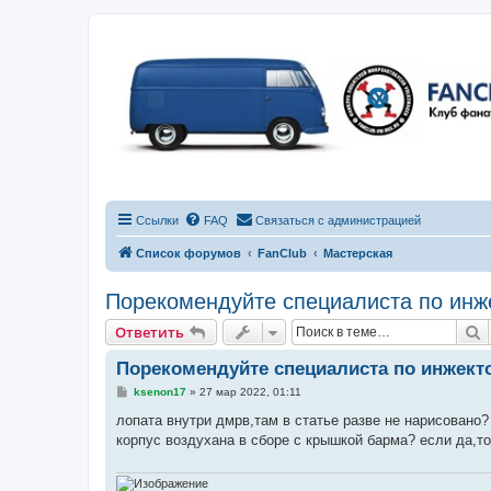
Ссылки
FAQ
Связаться с администрацией
Список форумов
FanClub
Мастерская
Порекомендуйте специалиста по инж
П
Ответить
Порекомендуйте специалиста по инжект
С
ksenon17
»
27 мар 2022, 01:11
о
о
лопата внутри дмрв,там в статье разве не нарисовано?
б
корпус воздухана в сборе с крышкой барма? если да,то
щ
е
н
и