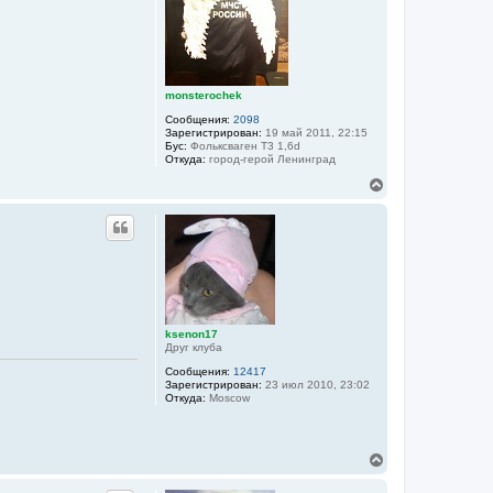
я
к
н
а
ч
а
monsterochek
л
Сообщения:
2098
у
Зарегистрирован:
19 май 2011, 22:15
Бус:
Фольксваген Т3 1,6d
Откуда:
город-герой Ленинград
В
е
р
н
у
т
ь
с
я
к
ksenon17
н
Друг клуба
а
ч
Сообщения:
12417
а
Зарегистрирован:
23 июл 2010, 23:02
Откуда:
Moscow
л
у
В
е
р