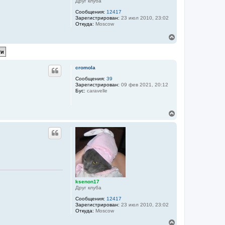
Друг клуба
Сообщения:
12417
Зарегистрирован:
23 июл 2010, 23:02
Откуда:
Moscow
В
е
р
н
у
cromola
т
ь
Сообщения:
39
Зарегистрирован:
09 фев 2021, 20:12
с
Бус:
caravelle
я
к
н
В
а
е
ч
р
а
н
л
у
у
т
ь
с
я
к
ksenon17
н
Друг клуба
а
ч
Сообщения:
12417
а
Зарегистрирован:
23 июл 2010, 23:02
Откуда:
Moscow
л
у
В