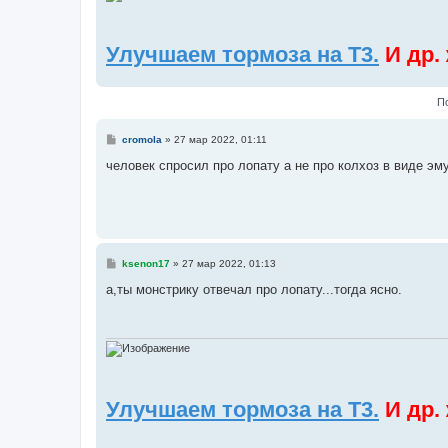
е
Улучшаем тормоза на Т3.
И др.
П
С
cromola
»
27 мар 2022, 01:11
о
о
человек спросил про лопату а не про колхоз в виде эм
б
щ
е
н
и
е
С
ksenon17
»
27 мар 2022, 01:13
о
о
а,ты монстрику отвечал про лопату...тогда ясно.
б
щ
е
н
и
е
Улучшаем тормоза на Т3.
И др.