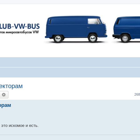
екторам
оиск
Расширенный поиск
26
орам
 это искомое и есть.