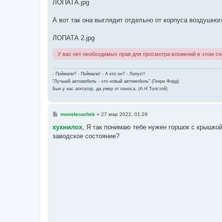
ЛОПАТА.jpg
А вот так она выглядит отдельно от корпуса воздушног
ЛОПАТА 2.jpg
У вас нет необходимых прав для просмотра вложений в этом с
- Поймали? - Поймали! - А кто он? - Лопух!!
"Лучший автомобиль - это новый автомобиль" (Генри Форд)
Был у нас агитатор, да умер от поноса. (А.Н.Толстой)
С
monsterochek
»
27 мар 2022, 01:29
о
о
хухнилох
, Я так понимаю тебе нужен горшок с крышкой
б
заводское состояние?
щ
е
н
и
е