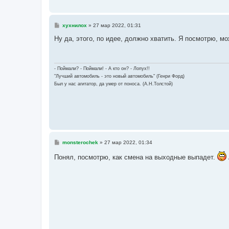
С
хухнилох
»
27 мар 2022, 01:31
о
о
Ну да, этого, по идее, должно хватить. Я посмотрю, мо
б
щ
е
н
и
- Поймали? - Поймали! - А кто он? - Лопух!!
е
"Лучший автомобиль - это новый автомобиль" (Генри Форд)
Был у нас агитатор, да умер от поноса. (А.Н.Толстой)
С
monsterochek
»
27 мар 2022, 01:34
о
о
Понял, посмотрю, как смена на выходные выпадет.
б
щ
е
н
и
е