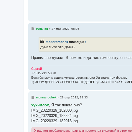
С
кубанец
»
27 мар 2022, 06:05
о
о
б
monsterochek
писал(а):
↑
щ
е
думал что это ДМРВ
н
и
е
Правильно думал. В нем же и датчик температуры вса
Сергей
+7 915 219 50 70
Если бы моя машина умела говорить, она бы знала три фразы:
1) ХОЧУ ДЕНЕГ 2) СРОЧНО ХОЧУ ДЕНЕГ 3) СМОТРИ КАК Я УМЕЮ 
С
monsterochek
»
29 мар 2022, 18:33
о
о
хухнилох
, Я так понял оно?
б
IMG_20220329_182800.jpg
щ
е
IMG_20220329_182824.jpg
н
IMG_20220329_182913.jpg
и
е
У вас нет необходимых прав для просмотра вложений в этом с