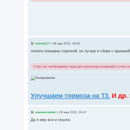
С
ksenon17
»
29 мар 2022, 18:42
о
о
лопата показана стрелкой. но лучше в сборе с крышкой 
б
щ
е
н
У вас нет необходимых прав для просмотра вложений в этом с
и
е
Улучшаем тормоза на Т3.
И др.
С
monsterochek
»
29 мар 2022, 18:47
о
о
Да я ему все и пошлю.
б
щ
е