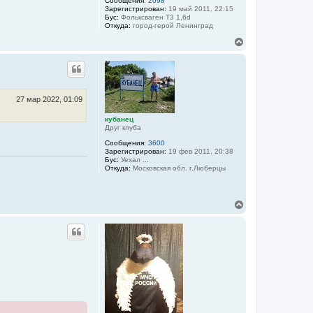
Сообщения:
2098
у
Зарегистрирован:
19 май 2011, 22:15
Бус:
Фольксваген Т3 1,6d
Откуда:
город-герой Ленинград
В
е
р
н
у
т
ь
27 мар 2022, 01:09
с
я
кубанец
Друг клуба
к
н
Сообщения:
3600
а
Зарегистрирован:
19 фев 2011, 20:38
ч
Бус:
Уехал ...
а
Откуда:
Московская обл. г.Люберцы
л
у
В
е
р
н
у
т
ь
с
я
к
н
а