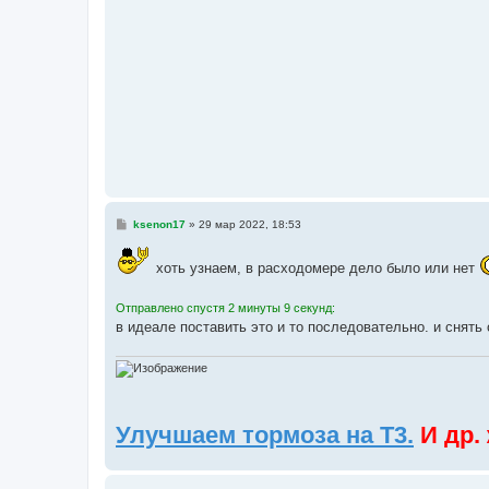
н
и
е
С
ksenon17
»
29 мар 2022, 18:53
о
о
б
хоть узнаем, в расходомере дело было или нет
щ
е
н
Отправлено спустя 2 минуты 9 секунд:
и
в идеале поставить это и то последовательно. и снят
е
Улучшаем тормоза на Т3.
И др.