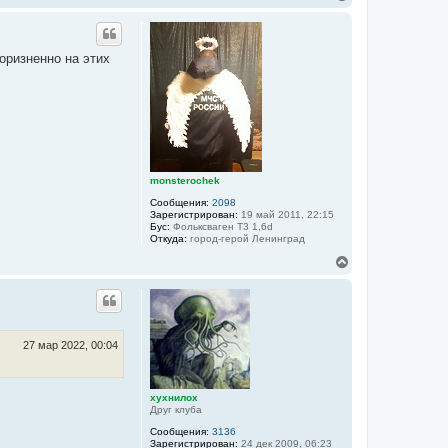
е
р
н
у
коризненно на этих
т
ь
с
я
к
н
а
ч
а
monsterochek
л
Сообщения:
2098
у
Зарегистрирован:
19 май 2011, 22:15
Бус:
Фольксваген Т3 1,6d
Откуда:
город-герой Ленинград
В
е
р
н
у
т
ь
27 мар 2022, 00:04
с
я
к
хухнилох
н
Друг клуба
а
ч
Сообщения:
3136
а
Зарегистрирован:
24 дек 2009, 06:23