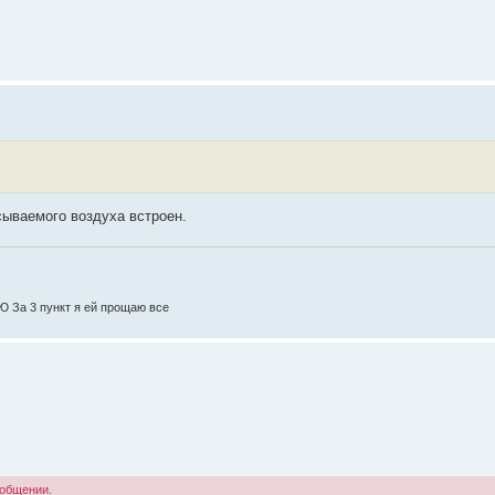
сываемого воздуха встроен.
За 3 пункт я ей прощаю все
ообщении.