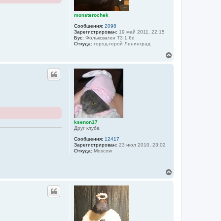
ч
а
monsterochek
л
Сообщения:
2098
у
Зарегистрирован:
19 май 2011, 22:15
Бус:
Фольксваген Т3 1,6d
Откуда:
город-герой Ленинград
В
е
р
н
у
т
ь
с
я
к
ksenon17
н
Друг клуба
а
ч
Сообщения:
12417
а
Зарегистрирован:
23 июл 2010, 23:02
Откуда:
Moscow
л
у
В
е
р
н
у
т
ь
с