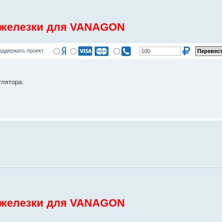
 железки для VANAGON
оддержать проект
улятора.
 железки для VANAGON