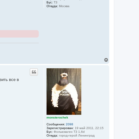
Бус:
Т3
л
Откуда:
Москва
у
В
е
р
н
у
вить все в
т
ь
с
я
к
н
а
ч
а
monsterochek
л
Сообщения:
2098
у
Зарегистрирован:
19 май 2011, 22:15
Бус:
Фольксваген Т3 1,6d
Откуда:
город-герой Ленинград